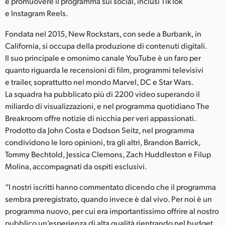
e promuovere il programma sui social, inclusi TikTok
Netherlands
e Instagram Reels.
New Zealand
Fondata nel 2015, New Rockstars, con sede a Burbank, in
Norway
California, si occupa della produzione di contenuti digitali.
Il suo principale e omonimo canale YouTube è un faro per
Poland
quanto riguarda le recensioni di film, programmi televisivi
e trailer, soprattutto nel mondo Marvel, DC e Star Wars.
Portugal
La squadra ha pubblicato più di 2200 video superando il
miliardo di visualizzazioni, e nel programma quotidiano The
Singapore
Breakroom offre notizie di nicchia per veri appassionati.
Prodotto da John Costa e Dodson Seitz, nel programma
South Africa
condividono le loro opinioni, tra gli altri, Brandon Barrick,
Spain
Tommy Bechtold, Jessica Clemons, Zach Huddleston e Filup
Molina, accompagnati da ospiti esclusivi.
Sweden
“I nostri iscritti hanno commentato dicendo che il programma
Chinese Taipei
sembra preregistrato, quando invece è dal vivo. Per noi è un
programma nuovo, per cui era importantissimo offrire al nostro
Turkey
pubblico un’esperienza di alta qualità rientrando nel budget