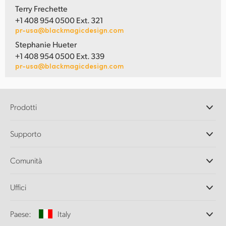
Terry Frechette
+1 408 954 0500 Ext. 321
pr-usa@blackmagicdesign.com
Stephanie Hueter
+1 408 954 0500 Ext. 339
pr-usa@blackmagicdesign.com
Prodotti
Camere professionali
Supporto
DaVinci Resolve e Fusion
Switcher di produzione ATEM
Rivenditori
Comunità
Ultimatte
Centro assistenza
Registratori su disco
Contattaci
Splice Community
Uffici
Acquisizione e riproduzione
Cintel Scanner
Uffici
Conversione di standard
Paese:
Italy
Chi siamo
Convertitori broadcast