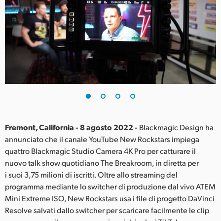
Finland
France
Germany
Hong Kong SAR, China
India
Italia
Fremont, California - 8 agosto 2022 -
Blackmagic Design ha
Japan
annunciato che il canale YouTube New Rockstars impiega
quattro Blackmagic Studio Camera 4K Pro per catturare il
Korea
nuovo talk show quotidiano The Breakroom, in diretta per
i suoi 3,75 milioni di iscritti. Oltre allo streaming del
Mexico
programma mediante lo switcher di produzione dal vivo ATEM
Mini Extreme ISO, New Rockstars usa i file di progetto DaVinci
Malaysia
Resolve salvati dallo switcher per scaricare facilmente le clip