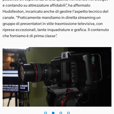
e contando su attrezzature affidabili”, ha affermato
UAE
Huddleston, incaricato anche di gestire l’aspetto tecnico del
canale. “Praticamente mandiamo in diretta streaming un
Ukraine
gruppo di presentatori in stile trasmissione televisiva, con
United Kingdom
riprese eccezionali, tante inquadrature e grafica. Il contenuto
che forniamo è di prima classe”.
United States