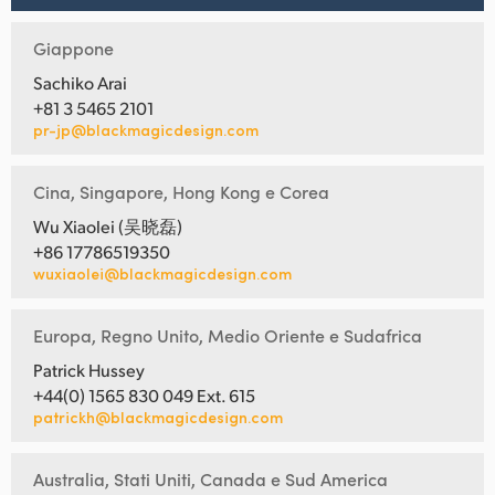
Giappone
Sachiko Arai
+81 3 5465 2101
pr-jp@blackmagicdesign.com
Cina, Singapore, Hong Kong e Corea
Wu Xiaolei (吴晓磊)
+86 17786519350
wuxiaolei@blackmagicdesign.com
Europa, Regno Unito, Medio Oriente e Sudafrica
Patrick Hussey
+44(0) 1565 830 049 Ext. 615
patrickh@blackmagicdesign.com
Australia, Stati Uniti, Canada e Sud America