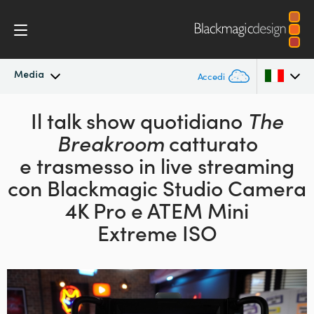
Media
Accedi
In primo piano
Il talk show quotidiano
The
Argentina
Breakroom
catturato
Australia
Archivio
e trasmesso
in live streaming
Austria
con
Blackmagic Studio Camera
Immagini per i media
4K Pro e ATEM Mini
Brazil
Extreme ISO
Canada
China
Denmark