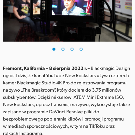
Finland
France
Germany
Hong Kong SAR, China
India
Fremont, Kalifornia – 8 sierpnia 2022 r.–
Blackmagic Design
Italy
ogłosił dziś, że kanał YouTube New Rockstars używa czterech
kamer Blackmagic Studio 4K Pro do rejestrowania programu
Japan
na żywo „The Breakroom”, który dociera do 3,75 milionów
Korea
subskrybentów. Dzięki mikserowi ATEM Mini Extreme ISO,
New Rockstars, oprócz transmisji na żywo, wykorzystuje także
Mexico
zapisane w programie DaVinci Resolve pliki do
bezproblemowego pobierania klipów i promocji programu
Malaysia
w mediach społecznościowych, w tym na TikToku oraz
rolkach Instagrama.