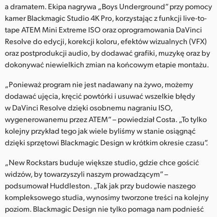
a dramatem. Ekipa nagrywa „Boys Underground” przy pomocy
kamer Blackmagic Studio 4K Pro, korzystając z funkcji live-to-
tape ATEM Mini Extreme ISO oraz oprogramowania DaVinci
Resolve do edycji, korekcji koloru, efektów wizualnych (VFX)
oraz postprodukcji audio, by dodawać grafiki, muzykę oraz by
dokonywać niewielkich zmian na końcowym etapie montażu.
„Ponieważ program nie jest nadawany na żywo, możemy
dodawać ujęcia, kręcić powtórki i usuwać wszelkie błędy
w DaVinci Resolve dzięki osobnemu nagraniu ISO,
wygenerowanemu przez ATEM” – powiedział Costa. „To tylko
kolejny przykład tego jak wiele byliśmy w stanie osiągnąć
dzięki sprzętowi Blackmagic Design w krótkim okresie czasu”.
„New Rockstars buduje większe studio, gdzie chce gościć
widzów, by towarzyszyli naszym prowadzącym” –
podsumował Huddleston. „Tak jak przy budowie naszego
kompleksowego studia, wynosimy tworzone treści na kolejny
poziom. Blackmagic Design nie tylko pomaga nam podnieść