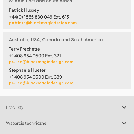
Middle East and South Africa
Patrick Hussey
+44(0) 1565 830 049 Ext. 615
patrickh@blackmagicdesign.com
Australia, USA, Canada and South America
Terry Frechette
+1 408 954 0500 Ext. 321
pr-usa@blackmagicdesign.com
Stephanie Hueter
+1 408 954 0500 Ext. 339
pr-usa@blackmagicdesign.com
Produkty
Profesjonalne kamery
Wsparcie techniczne
DaVinci Resolve i oprogramowanie Fusion
Miksery produkcyjne ATEM