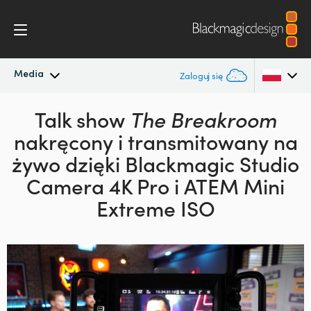
Media
Zaloguj się
Najnowsze wiadomości
Talk show
The Breakroom
Argentina
nakręcony i transmitowany
na
Australia
Archiwum wiadomości
żywo
dzięki Blackmagic Studio
Austria
Camera 4K Pro i ATEM Mini
Zdjęcia prasowe
Extreme ISO
Brazil
Canada
China
Denmark