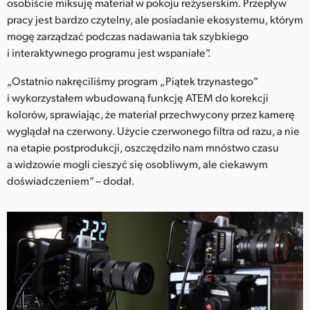
osobiście miksuję materiał w pokoju reżyserskim. Przepływ
pracy jest bardzo czytelny, ale posiadanie ekosystemu, którym
mogę zarządzać podczas nadawania tak szybkiego
i interaktywnego programu jest wspaniałe”.
„Ostatnio nakręciliśmy program „Piątek trzynastego”
i wykorzystałem wbudowaną funkcję ATEM do korekcji
kolorów, sprawiając, że materiał przechwycony przez kamerę
wyglądał na czerwony. Użycie czerwonego filtra od razu, a nie
na etapie postprodukcji, oszczędziło nam mnóstwo czasu
a widzowie mogli cieszyć się osobliwym, ale ciekawym
doświadczeniem” – dodał.