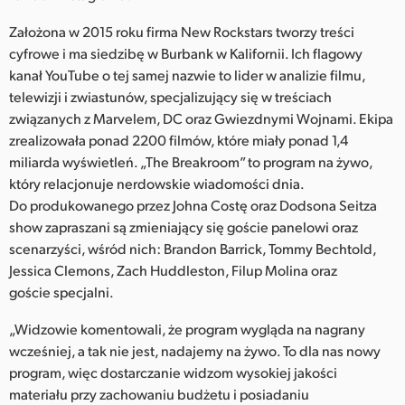
Netherlands
Założona w 2015 roku firma New Rockstars tworzy treści
New Zealand
cyfrowe i ma siedzibę w Burbank w Kalifornii. Ich flagowy
kanał YouTube o tej samej nazwie to lider w analizie filmu,
Norway
telewizji i zwiastunów, specjalizujący się w treściach
związanych z Marvelem, DC oraz Gwiezdnymi Wojnami. Ekipa
Polska
zrealizowała ponad 2200 filmów, które miały ponad 1,4
Portugal
miliarda wyświetleń. „The Breakroom” to program na żywo,
który relacjonuje nerdowskie wiadomości dnia.
Singapore
Do produkowanego przez Johna Costę oraz Dodsona Seitza
show zapraszani są zmieniający się goście panelowi oraz
South Africa
scenarzyści, wśród nich: Brandon Barrick, Tommy Bechtold,
Jessica Clemons, Zach Huddleston, Filup Molina oraz
Spain
goście specjalni.
Sweden
„Widzowie komentowali, że program wygląda na nagrany
wcześniej, a tak nie jest, nadajemy na żywo. To dla nas nowy
Chinese Taipei
program, więc dostarczanie widzom wysokiej jakości
Turkey
materiału przy zachowaniu budżetu i posiadaniu