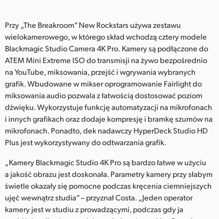
Przy „The Breakroom” New Rockstars używa zestawu
wielokamerowego, w którego skład wchodzą cztery modele
Blackmagic Studio Camera 4K Pro. Kamery są podłączone do
ATEM Mini Extreme ISO do transmisji na żywo bezpośrednio
na YouTube, miksowania, przejść i wgrywania wybranych
grafik. Wbudowane w mikser oprogramowanie Fairlight do
miksowania audio pozwala z łatwością dostosować poziom
dźwięku. Wykorzystuje funkcję automatyzacji na mikrofonach
i innych grafikach oraz dodaje kompresję i bramkę szumów na
mikrofonach. Ponadto, dek nadawczy HyperDeck Studio HD
Plus jest wykorzystywany do odtwarzania grafik.
„Kamery Blackmagic Studio 4K Pro są bardzo łatwe w użyciu
a jakość obrazu jest doskonała. Parametry kamery przy słabym
świetle okazały się pomocne podczas kręcenia ciemniejszych
ujęć wewnątrz studia” – przyznał Costa. „Jeden operator
kamery jest w studiu z prowadzącymi, podczas gdy ja