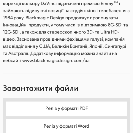
корекції кольору DaVinci відзначені премією Emmy™ і
займають лідируючі позиції на студіях кіно і телебачення з
1984 року. Blackmagic Design продовжує пропонувати
інноваційні продукти, у тому числі з підтримкою 6G-SDI та
12G-SDI, а також для стереоскопічного 3D- та Ultra HD-
відео. Заснована провідними фахівцями галузі, компанія
має відділення у США, Великій Британії, Японії, Сингапурі
та Австралії. Додаткову інформацію можна знайти на
вебсайті www.blackmagicdesign.com/ua
Завантажити файли
Реліз у форматі PDF
Реліз у форматі Word