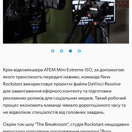
Крім відеомікшера ATEM Mini Extreme ISO, за допомогою
якого транслюють передачі наживо, команда New
Rockstars використовує проектні файли DaVinci Resolve
для завантаження ефірного контенту та підготовки
рекламних роликів для соціальних мереж. Такий робочий
процес економить команді чимало дорогоцінного часу та
не відволікає спеціалістів від головних завдань.
Окрім ток-шоу "The Breakroom", студія Rockstars нещодавно
випустила популярне продовження передачі "Boys