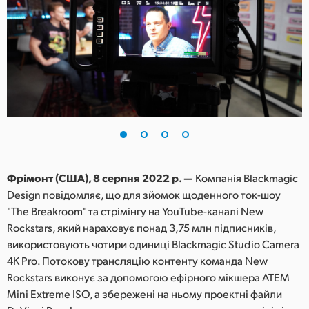
Finland
France
Germany
Hong Kong SAR, China
India
Italy
Фрімонт (США), 8 серпня 2022 р. —
Компанія Blackmagic
Japan
Design повідомляє, що для зйомок щоденного ток-шоу
"The Breakroom" та стрімінгу на YouTube-каналі New
Korea
Rockstars, який нараховує понад 3,75 млн підписників,
використовують чотири одиниці Blackmagic Studio Camera
Mexico
4K Pro. Потокову трансляцію контенту команда New
Rockstars виконує за допомогою ефірного мікшера ATEM
Malaysia
Mini Extreme ISO, а збережені на ньому проектні файли