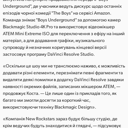
Underground", де учасники ведуть дискурс щодо останніх
епізодів чорної комедії "The Boys" на сервісі Amazon.
Команда знімає "Boys Underground" за допомогою камер
Blackmagic Studio 4K Pro та використовує відеомікшер
ATEM Mini Extreme ISO для переключення з ефіру на інший
матеріал, а для додавання графіки, музикального
супроводу й незначних коригувань кінцевої версії
застосовує програму DaVinci Resolve Studio.
«Оскільки це шоу ми не транслюємо наживо, є можливість
додавати різні елементи, перезнімати певні фрагменти та
видаляти деякі помилки в додатку DaVinci Resolve завдяки
наявності окремих файлів, записаних мікшером ATEM, —
продовжує Коста. — Це лише один із прикладів того, як
багато ми змогли досягти за короткий час,
використовуючи техніку Blackmagic Design».
«Компанія New Rockstars зараз будує більшу студію, де
крім ведучих будуть знаходитися й глядачі, — підсумовує