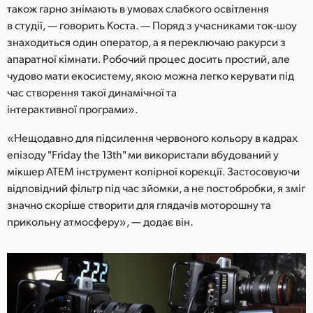
також гарно знімають в умовах слабкого освітлення
в студії, — говорить Коста. — Поряд з учасниками ток-шоу
знаходиться один оператор, а я переключаю ракурси з
апаратної кімнати. Робочий процес досить простий, але
чудово мати екосистему, якою можна легко керувати під
час створення такої динамічної та
інтерактивної програми».
«Нещодавно для підсилення червоного кольору в кадрах
епізоду "Friday the 13th" ми використали вбудований у
мікшер ATEM інструмент колірної корекції. Застосовуючи
відповідний фільтр під час зйомки, а не постобробки, я зміг
значно скоріше створити для глядачів моторошну та
прикольну атмосферу», — додає він.