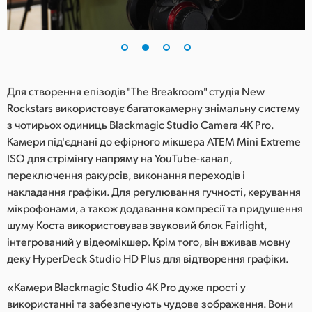
Для створення епізодів "The Breakroom" студія New
Rockstars використовує багатокамерну знімальну систему
з чотирьох одиниць Blackmagic Studio Camera 4K Pro.
Камери під'єднані до ефірного мікшера ATEM Mini Extreme
ISO для стрімінгу напряму на YouTube-канал,
переключення ракурсів, виконання переходів і
накладання графіки. Для регулювання гучності, керування
мікрофонами, а також додавання компресії та придушення
шуму Коста використовував звуковий блок Fairlight,
інтегрований у відеомікшер. Крім того, він вживав мовну
деку HyperDeck Studio HD Plus для відтворення графіки.
«Камери Blackmagic Studio 4K Pro дуже прості у
використанні та забезпечують чудове зображення. Вони