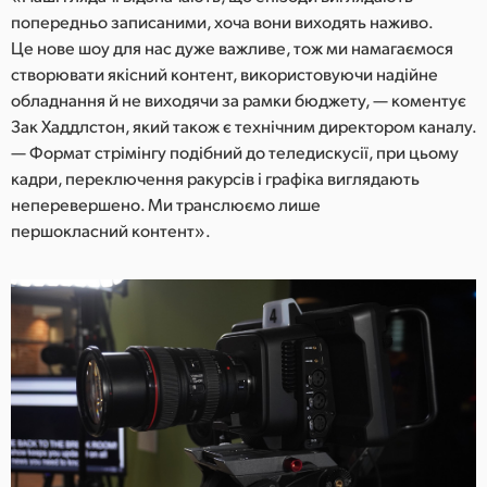
попередньо записаними, хоча вони виходять наживо.
UAE
Це нове шоу для нас дуже важливе, тож ми намагаємося
створювати якісний контент, використовуючи надійне
Ukraine
обладнання й не виходячи за рамки бюджету, — коментує
United Kingdom
Зак Хаддлстон, який також є технічним директором каналу.
— Формат стрімінгу подібний до теледискусії, при цьому
United States
кадри, переключення ракурсів і графіка виглядають
неперевершено. Ми транслюємо лише
першокласний контент».