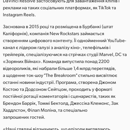
DaVinci Resolve застосовують для завантаження кліпів і
Netherlands
реклами на таких соціальних платформах, як TikTok та
New Zealand
Instagram Reels.
Norway
Заснована в 2015 році та розміщена в Бурбанкі (штат
Каліфорнія), компанія New Rockstars займається
Poland
створенням цифрового контенту. Її однойменний YouTube-
канал є лідером галузі з аналізу кіно-, телефільмів і
Portugal
трейлерів, спеціалізуючися на стрічках студії Marvel, DC та
«Зоряних Війнах». Команда випустила понад 2200
Singapore
відеороликів, які набрали більше 1,4 млрд переглядів,
а щоденне ток-шоу "The Breakroom" стильно висвітлює
South Africa
останні новини індустрії. Програма, створена Джоном
Spain
Костою та Додсоном Сейтцом, проходить у форматі
постійної ротації коментаторів і сценаристів, таких як
Sweden
Брендон Баррік, Томмі Бектолд, Джессіка Клемонс, Зак
Хаддлстон, Філап Моліна, та спеціально
Chinese Taipei
запрошених гостей.
Turkey
«Наші глядачі відзначають, що епізоди виглядають