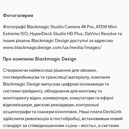
Фотогалерея
Фотографії Blackmagic Studio Camera 4K Pro, ATEM Mini
Extreme ISO, HyperDeck Studio HD Plus, DaVinci Resolve та
інших рішень Blackmagic Design доступні за адресою
www.blackmagicdesign.com/ua/media/images/
Про компанію Blackmagic Design
Створюючи найякісніші рішення для зйомки,
поствиробництва та трансляції матеріалу, компанія
Blackmagic Design випускає цифрові кінокамери та
системи грейдингу, обладнання для монтажу та
моніторингу відео, конвертери, комутатори та ефірні
відеомікшери, дискові рекордери, контрольні
осцилографи та сканери кіноплівок. Наші плати DeckLink
здійснили революцію в постобробці, встановивши новий
стандарт за співвідношенням «ціна – якість», а системи