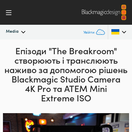
Media
Увійти
Останні новини
Епізоди "The Breakroom"
Argentina
створюють
і транслюють
Australia
Архів новин
наживо за допомогою рішень
Austria
Blackmagic Studio Camera
Галерея зображень
4K Pro та ATEM Mini
Brazil
Extreme ISO
Canada
China
Denmark