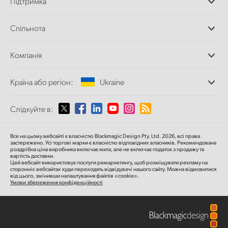
Підтримка
Додатки DaVinci
Resolve і Fusion
Дилери
Спільнота
Відеомікшери ATEM
Центр підтримки
Ultimatte
Зворотній зв'язок
Splice Community
Компанія
Дискові рекордери
Захоплення
Офіси
та відтворення
Країна або регіон:
Ukraine
Про нас
Сканер Cintel
Партнери
Перетворення форматів
Виберіть вашу країну або регіон
Слідкуйте в:
Медіа
Мовні конвертери
Моніторинг
Argentina
Все на цьому вебсайті є власністю Blackmagic Design Pty. Ltd. 2026, всі права
Мережеве сховище
застережено.
Усі торгові марки є власністю відповідних власників.
Рекомендована
роздрібна ціна
виробника включає мита, але не включає податок з продажу та
MultiView
Australia
вартість доставки.
Цей вебсайт використовує послуги ремаркетингу, щоб розміщувати рекламу на
Маршрутизація та розподіл
сторонніх вебсайтах куди переходять відвідувачі нашого сайту. Можна відмовитися
від цього, змінивши налаштування файлів «cookie».
Стрімінг та кодування
Austria
Умови збереження конфіденційності
Brazil
Canada