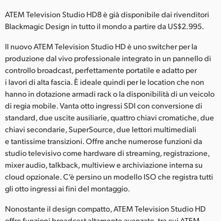
Netherlands
ATEM Television Studio HD8 è già disponibile dai rivenditori
New Zealand
Blackmagic Design in tutto il mondo a partire da US$2.995.
Norway
Il nuovo ATEM Television Studio HD è uno switcher per la
produzione dal vivo professionale integrato in un pannello di
Poland
controllo broadcast, perfettamente portatile e adatto per
i lavori di alta fascia. È ideale quindi per le location che non
Portugal
hanno in dotazione armadi rack o la disponibilità di un veicolo
di regia mobile. Vanta otto ingressi SDI con conversione di
Singapore
standard, due uscite ausiliarie, quattro chiavi cromatiche, due
South Africa
chiavi secondarie, SuperSource, due lettori multimediali
e tantissime transizioni. Offre anche numerose funzioni da
Spain
studio televisivo come hardware di streaming, registrazione,
mixer audio, talkback, multiview e archiviazione interna su
Sweden
cloud opzionale. C’è persino un modello ISO che registra tutti
gli otto ingressi ai fini del montaggio.
Chinese Taipei
Nonostante il design compatto, ATEM Television Studio HD
Turkey
offre funzioni broadcast altamente avanzate, tra cui ATEM