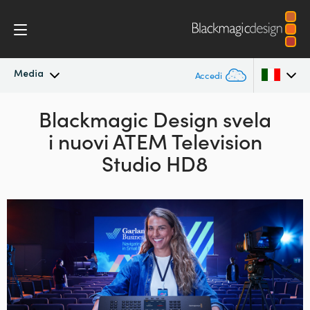
Media
Accedi
In primo piano
Blackmagic Design svela
Argentina
i nuovi ATEM Television
Australia
Archivio
Studio HD8
Austria
Immagini per i media
Brazil
Canada
China
Denmark