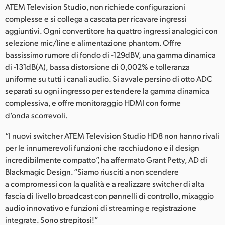
ATEM Television Studio, non richiede configurazioni
complesse e si collega a cascata per ricavare ingressi
aggiuntivi. Ogni convertitore ha quattro ingressi analogici con
selezione mic/line e alimentazione phantom. Offre
bassissimo rumore di fondo di -129dBV, una gamma dinamica
di -131dB(A), bassa distorsione di 0,002% e tolleranza
uniforme su tutti i canali audio. Si avvale persino di otto ADC
separati su ogni ingresso per estendere la gamma dinamica
complessiva, e offre monitoraggio HDMI con forme
d’onda scorrevoli.
“I nuovi switcher ATEM Television Studio HD8 non hanno rivali
per le innumerevoli funzioni che racchiudono e il design
incredibilmente compatto”, ha affermato Grant Petty, AD di
Blackmagic Design. “Siamo riusciti a non scendere
a compromessi con la qualità e a realizzare switcher di alta
fascia di livello broadcast con pannelli di controllo, mixaggio
audio innovativo e funzioni di streaming e registrazione
integrate. Sono strepitosi!”