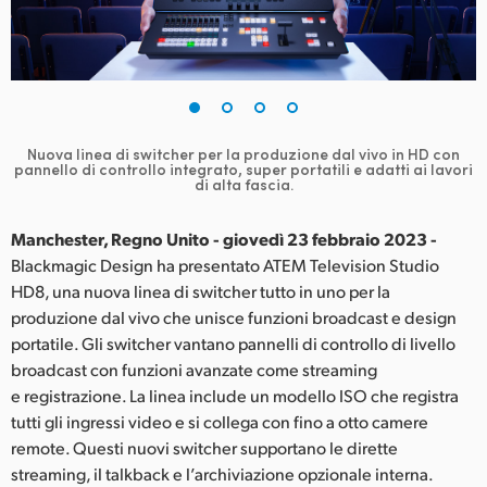
Finland
France
Germany
Nuova linea di switcher per la produzione dal vivo in HD con
Hong Kong SAR, China
pannello di controllo integrato, super portatili e adatti ai lavori
di alta fascia.
India
Manchester, Regno Unito - giovedì 23 febbraio 2023 -
Italia
Blackmagic Design ha presentato ATEM Television Studio
HD8, una nuova linea di switcher tutto in uno per la
Japan
produzione dal vivo che unisce funzioni broadcast e design
portatile. Gli switcher vantano pannelli di controllo di livello
Korea
broadcast con funzioni avanzate come streaming
e registrazione. La linea include un modello ISO che registra
Mexico
tutti gli ingressi video e si collega con fino a otto camere
Malaysia
remote. Questi nuovi switcher supportano le dirette
streaming, il talkback e l’archiviazione opzionale interna.