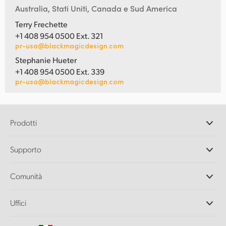
Australia, Stati Uniti, Canada e Sud America
Terry Frechette
+1 408 954 0500 Ext. 321
pr-usa@blackmagicdesign.com
Stephanie Hueter
+1 408 954 0500 Ext. 339
pr-usa@blackmagicdesign.com
Prodotti
Camere professionali
Supporto
DaVinci Resolve e Fusion
Switcher di produzione ATEM
Rivenditori
Comunità
Ultimatte
Centro assistenza
Registratori su disco
Contattaci
Splice Community
Uffici
Acquisizione e riproduzione
Cintel Scanner
Uffici