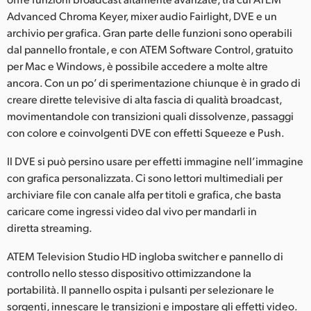
Advanced Chroma Keyer, mixer audio Fairlight, DVE e un
UAE
archivio per grafica. Gran parte delle funzioni sono operabili
Ukraine
dal pannello frontale, e con ATEM Software Control, gratuito
per Mac e Windows, è possibile accedere a molte altre
United Kingdom
ancora. Con un po’ di sperimentazione chiunque è in grado di
creare dirette televisive di alta fascia di qualità broadcast,
United States
movimentandole con transizioni quali dissolvenze, passaggi
con colore e coinvolgenti DVE con effetti Squeeze e Push.
Il DVE si può persino usare per effetti immagine nell’immagine
con grafica personalizzata. Ci sono lettori multimediali per
archiviare file con canale alfa per titoli e grafica, che basta
caricare come ingressi video dal vivo per mandarli in
diretta streaming.
ATEM Television Studio HD ingloba switcher e pannello di
controllo nello stesso dispositivo ottimizzandone la
portabilità. Il pannello ospita i pulsanti per selezionare le
sorgenti, innescare le transizioni e impostare gli effetti video.