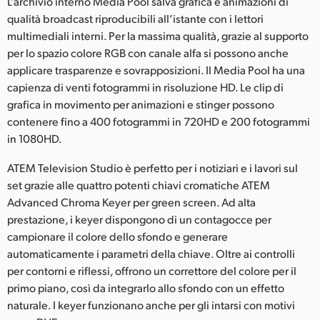
L’archivio interno Media Pool salva grafica e animazioni di
qualità broadcast riproducibili all’istante con i lettori
multimediali interni. Per la massima qualità, grazie al supporto
per lo spazio colore RGB con canale alfa si possono anche
applicare trasparenze e sovrapposizioni. Il Media Pool ha una
capienza di venti fotogrammi in risoluzione HD. Le clip di
grafica in movimento per animazioni e stinger possono
contenere fino a 400 fotogrammi in 720HD e 200 fotogrammi
in 1080HD.
ATEM Television Studio è perfetto per i notiziari e i lavori sul
set grazie alle quattro potenti chiavi cromatiche ATEM
Advanced Chroma Keyer per green screen. Ad alta
prestazione, i keyer dispongono di un contagocce per
campionare il colore dello sfondo e generare
automaticamente i parametri della chiave. Oltre ai controlli
per contorni e riflessi, offrono un correttore del colore per il
primo piano, così da integrarlo allo sfondo con un effetto
naturale. I keyer funzionano anche per gli intarsi con motivi