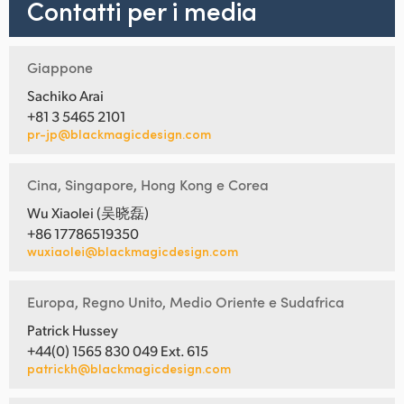
Contatti per i media
Giappone
Sachiko Arai
+81 3 5465 2101
pr-jp@blackmagicdesign.com
Cina, Singapore, Hong Kong e Corea
Wu Xiaolei (吴晓磊)
+86 17786519350
wuxiaolei@blackmagicdesign.com
Europa, Regno Unito, Medio Oriente e Sudafrica
Patrick Hussey
+44(0) 1565 830 049 Ext. 615
patrickh@blackmagicdesign.com