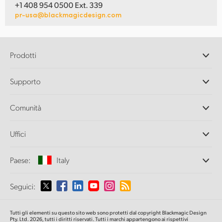
+1 408 954 0500 Ext. 339
pr-usa@blackmagicdesign.com
Prodotti
Camere professionali
Supporto
DaVinci Resolve e Fusion
Switcher di produzione ATEM
Rivenditori
Comunità
Ultimatte
Centro assistenza
Registratori su disco
Contattaci
Splice Community
Uffici
Acquisizione e riproduzione
Cintel Scanner
Uffici
Conversione di standard
Paese:
Italy
Chi siamo
Convertitori broadcast
Partner
Monitoraggio
Seleziona un Paese
Seguici:
Media
Archiviazione in rete
MultiView
Argentina
Tutti gli elementi su questo sito web sono protetti dal copyright Blackmagic Design
Routing e distribuzione
Pty. Ltd. 2026, tutti i diritti riservati. Tutti i marchi appartengono ai rispettivi