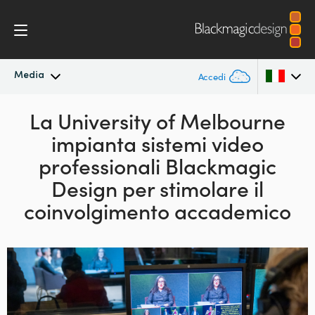
Media
Accedi
In primo piano
La University of Melbourne
Argentina
impianta sistemi video
Australia
Archivio
professionali Blackmagic
Austria
Design per stimolare
il
Immagini per i media
coinvolgimento accademico
Brazil
Canada
China
Denmark