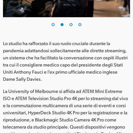
UAE
Ukraine
United Kingdom
Lo studio ha rafforzato il suo ruolo cruciale durante la
United States
pandemia adattandosi sollecitamente alle dirette streaming,
un sistema che ha facilitato la conversazione con ospiti illustri
tra cui il consigliere medico capo del presidente degli Stati
Uniti Anthony Fauci e l’ex primo ufficiale medico inglese
Dame Sally Davies.
La University of Melbourne si affida ad ATEM Mini Extreme
ISO e ATEM Television Studio Pro 4K per lo streaming dal vivo
e la commutazione multicamera di una serie di eventi e corsi
universitari, HyperDeck Studio 4K Pro per la registrazione e la
riproduzione, e Blackmagic Studio Camera 4K Pro come
telecamera da studio principale. Questi dispositivi vengono