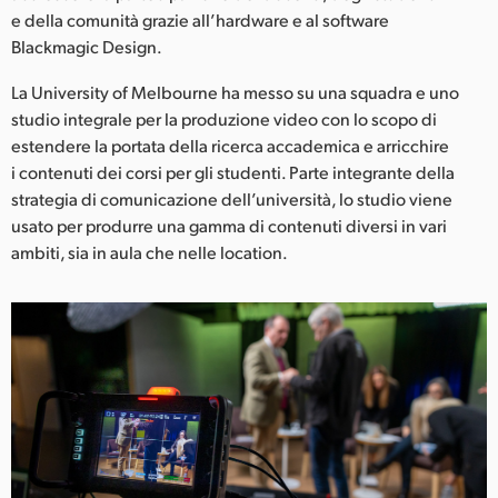
Netherlands
e della comunità grazie all’hardware e al software
Blackmagic Design.
New Zealand
La University of Melbourne ha messo su una squadra e uno
Norway
studio integrale per la produzione video con lo scopo di
estendere la portata della ricerca accademica e arricchire
Poland
i contenuti dei corsi per gli studenti. Parte integrante della
Portugal
strategia di comunicazione dell’università, lo studio viene
usato per produrre una gamma di contenuti diversi in vari
Singapore
ambiti, sia in aula che nelle location.
South Africa
Spain
Sweden
Chinese Taipei
Turkey