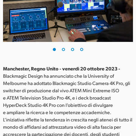
Finland
France
Germany
Hong Kong SAR, China
India
Manchester, Regno Unito - venerdì 20 ottobre 2023 -
Italia
Blackmagic Design ha annunciato che la University of
Melbourne ha adottato Blackmagic Studio Camera 4K Pro, gli
Japan
switcher di produzione dal vivo ATEM Mini Extreme ISO
Korea
e ATEM Television Studio Pro 4K, e i deck broadcast
HyperDeck Studio 4K Pro con l’obiettivo di divulgare
Mexico
e ampliare la ricerca e le competenze accademiche.
L’iniziativa riflette la tendenza in crescita negli atenei di tutto il
Malaysia
mondo di affidarsi ad attrezzatura video di alta fascia per
accrescere la partecipazione dei docenti, degli studenti