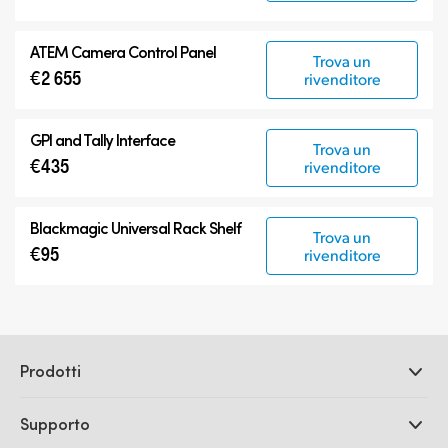
ATEM Camera Control Panel
Trova un
€2 655
rivenditore
GPI and Tally Interface
Trova un
€435
rivenditore
Blackmagic Universal Rack Shelf
Trova un
€95
rivenditore
Prodotti
Camere professionali
Supporto
DaVinci Resolve e Fusion