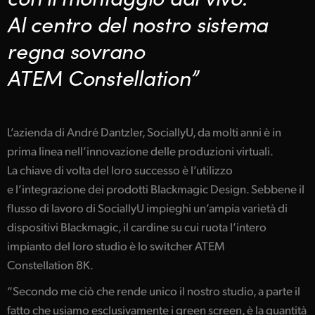
Netherlands
Al centro del nostro sistema
New Zealand
regna sovrano
Norway
ATEM Constellation”
Poland
Portugal
L’azienda di André Dantzler, SociallyU, da molti anni è in
prima linea nell’innovazione delle produzioni virtuali.
Singapore
La chiave di volta del loro successo è l’utilizzo
South Africa
e l’integrazione dei prodotti Blackmagic Design. Sebbene il
flusso di lavoro di SociallyU impieghi un’ampia varietà di
Spain
dispositivi Blackmagic, il cardine su cui ruota l’intero
Sweden
impianto del loro studio è lo switcher ATEM
Constellation 8K.
Chinese Taipei
“Secondo me ciò che rende unico il nostro studio, a parte il
Turkey
fatto che usiamo esclusivamente i green screen, è la quantità