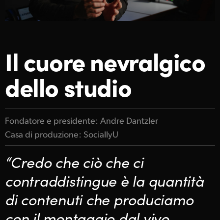
Finland
Galleria
France
Specifiche
Il cuore nevralgico
Germany
Hong Kong SAR, China
dello studio
India
Italia
Fondatore e presidente: Andre Dantzler
Casa di produzione: SociallyU
Japan
“Credo che ciò che ci
Korea
contraddistingue è la quantità
Mexico
di contenuti che produciamo
Malaysia
con il montaggio dal vivo.