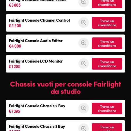
Trova un
€3 605
rivenditore
Fairlight Console Channel Control
Trova un
€2 205
rivenditore
Fairlight Console Audio Editor
Trova un
€4 009
rivenditore
Fairlight Console LCD Monitor
Trova un
€1 285
rivenditore
Chassis vuoti per console Fairlight
da studio
Fairlight Console
Chassis 2 Bay
Trova un
€7 395
rivenditore
Fairlight Console
Chassis 3 Bay
Trova un