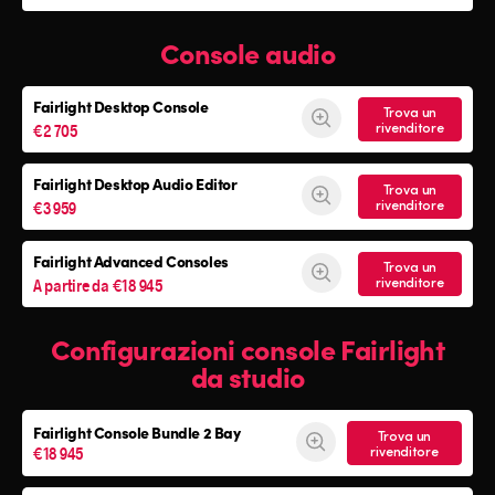
Console audio
Fairlight Desktop Console
Trova un
€2 705
rivenditore
Fairlight Desktop Audio Editor
Trova un
€3 959
rivenditore
Fairlight Advanced Consoles
Trova un
A partire da €18 945
rivenditore
Configurazioni console Fairlight
da studio
Fairlight Console
Bundle 2 Bay
Trova un
€18 945
rivenditore