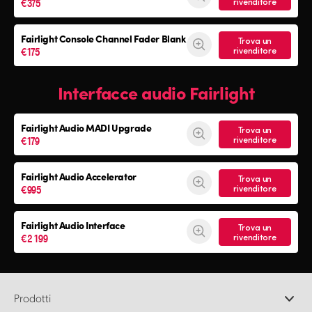
€375
rivenditore
Fairlight Console
Channel Fader Blank
Trova un
€175
rivenditore
Interfacce audio Fairlight
Fairlight Audio
MADI Upgrade
Trova un
€179
rivenditore
Fairlight Audio Accelerator
Trova un
€995
rivenditore
Fairlight Audio Interface
Trova un
€2 199
rivenditore
Prodotti