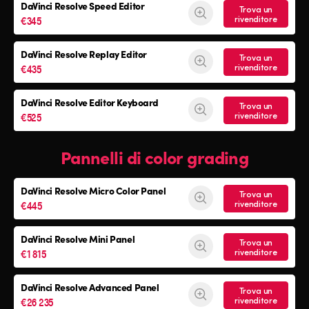
DaVinci Resolve
Speed Editor
Trova un
€345
rivenditore
DaVinci Resolve
Replay Editor
Trova un
€435
rivenditore
DaVinci Resolve
Editor Keyboard
Trova un
€525
rivenditore
Pannelli di color grading
DaVinci Resolve
Micro Color Panel
Trova un
€445
rivenditore
DaVinci Resolve
Mini Panel
Trova un
€1 815
rivenditore
DaVinci Resolve Advanced Panel
Trova un
€26 235
rivenditore