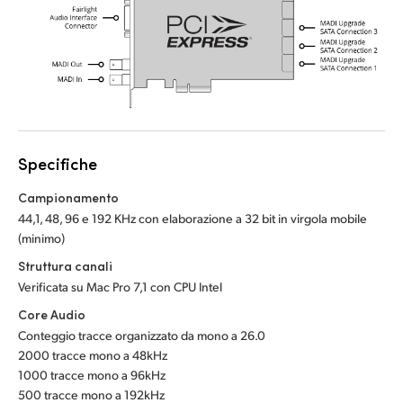
UAE
UAE
Ukraine
Ukraine
United Kingdom
United Kingdom
United States
United States
Specifiche
Campionamento
44,1, 48, 96 e 192 KHz con elaborazione a 32 bit in virgola mobile
(minimo)
Struttura canali
Verificata su Mac Pro 7,1 con CPU Intel
Core Audio
Conteggio tracce organizzato da mono a 26.0
2000 tracce mono a 48kHz
1000 tracce mono a 96kHz
500 tracce mono a 192kHz