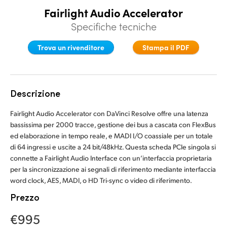
Fairlight Audio Accelerator
Finland
Finland
Fusion
Specifiche tecniche
France
France
Fairlight
Trova un rivenditore
Stampa il PDF
Germany
Germany
Collaborazione
Hong Kong SAR, China
Hong Kong SAR, China
Descrizione
India
India
Tastiere
Fairlight Audio Accelerator con DaVinci Resolve offre una latenza
Italia
Italia
bassissima per 2000 tracce, gestione dei bus a cascata con FlexBus
Pannelli
ed elaborazione in tempo reale, e MADI I/O coassiale per un totale
Japan
Japan
di 64 ingressi e uscite a 24 bit/48kHz. Questa scheda PCIe singola si
Console
connette a Fairlight Audio Interface con un’interfaccia proprietaria
Korea
Korea
per la sincronizzazione ai segnali di riferimento mediante interfaccia
word clock, AES, MADI, o HD Tri-sync o video di riferimento.
Studio
Mexico
Mexico
Prezzo
Malaysia
Malaysia
Media
€995