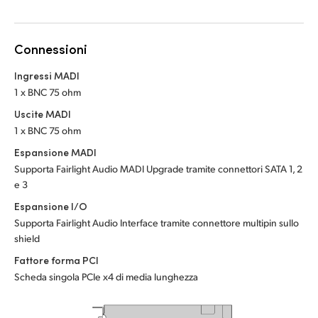
Netherlands
Netherlands
Formazione
New Zealand
New Zealand
Connessioni
Specifiche
Norway
Norway
Ingressi MADI
1 x BNC 75 ohm
Poland
Poland
Uscite MADI
Portugal
Portugal
1 x BNC 75 ohm
Espansione MADI
Singapore
Singapore
Supporta Fairlight Audio MADI Upgrade tramite connettori SATA 1, 2
South Africa
South Africa
e 3
Espansione I/O
Spain
Spain
Supporta Fairlight Audio Interface tramite connettore multipin sullo
shield
Sweden
Sweden
Fattore forma PCI
Chinese Taipei
Chinese Taipei
Scheda singola PCIe x4 di media lunghezza
Turkey
Turkey