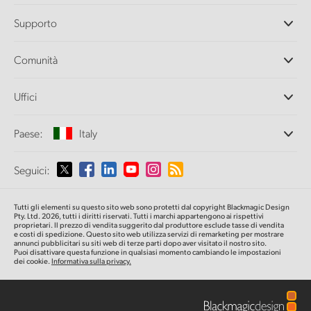
Camere professionali
Supporto
DaVinci Resolve e Fusion
Switcher di produzione ATEM
Rivenditori
Comunità
Ultimatte
Centro assistenza
Registratori su disco
Contattaci
Splice Community
Uffici
Acquisizione e riproduzione
Cintel Scanner
Uffici
Conversione di standard
Paese:
Italy
Chi siamo
Convertitori broadcast
Partner
Monitoraggio
Seleziona un Paese
Seguici:
Media
Archiviazione in rete
MultiView
Argentina
Tutti gli elementi su questo sito web sono protetti dal copyright Blackmagic Design
Routing e distribuzione
Pty. Ltd. 2026, tutti i diritti riservati. Tutti i marchi appartengono ai rispettivi
proprietari. Il prezzo di vendita suggerito dal produttore esclude tasse di vendita
Streaming e codifica
Australia
e costi di spedizione. Questo sito web utilizza servizi di remarketing per mostrare
annunci pubblicitari su siti web di terze parti dopo aver visitato il nostro sito.
Puoi disattivare questa funzione in qualsiasi momento cambiando le impostazioni
dei cookie.
Informativa sulla privacy.
Austria
Brazil