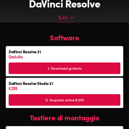
DaVinci Resolve
Tutti
Tutti
Software
Software
Tastiere di montaggio
DaVinci Resolve 21
Pannelli di color grading
Gratuito
Console audio Fairlight
Download gratuito
DaVinci Resolve Studio 21
€255
Acquista online €255
Tastiere di montaggio