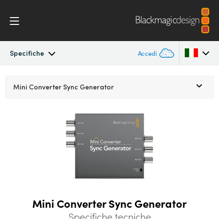
Specifiche
Accedi
Mini Converters
Argentina
Mini Converter
Sync Generator
Australia
Flusso di lavoro
Austria
Modelli
Brazil
Specifiche
Canada
China
Mini Converter Sync Generator
Denmark
Specifiche tecniche