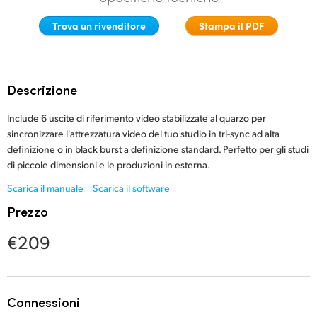
Finland
Trova un rivenditore
Stampa il PDF
France
Germany
Descrizione
Hong Kong SAR, China
Include 6 uscite di riferimento video stabilizzate al quarzo per
sincronizzare l'attrezzatura video del tuo studio in tri-sync ad alta
India
definizione o in black burst a definizione standard. Perfetto per gli studi
di piccole dimensioni e le produzioni in esterna.
Italia
Scarica il manuale
Scarica il software
Japan
Prezzo
Korea
€209
Mexico
Malaysia
Connessioni