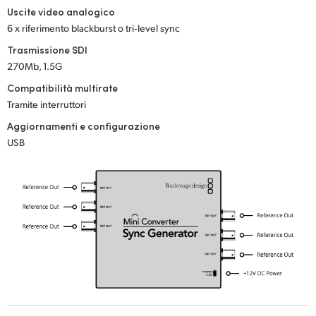
Netherlands
Uscite video analogico
6 x riferimento blackburst o tri‑level sync
New Zealand
Trasmissione SDI
Norway
270Mb, 1.5G
Compatibilità multirate
Poland
Tramite interruttori
Portugal
Aggiornamenti e configurazione
USB
Singapore
South Africa
Spain
Sweden
Chinese Taipei
Turkey