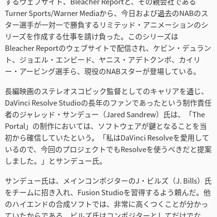
するウェブサイト、Bleacher Reportと、その親会社である
Netherlands
Turner Sports/Warner Mediaから、今日および過去のNABのス
ター選手が一対一で勝負するリミテッド・アニメーションのシ
New Zealand
リーズを作成する仕事を請け負った。このシリーズは
Bleacher Reportのウェブサイトで配信され、ケビン・デュラン
Norway
ト、ジョエル・エンビード、ヤニス・アデトクンボ、カイリ
Poland
ー・アービング選手ら、現役のNABスターが登場している。
長編映画のステレオスコピック監督としてのキャリアを通じ、
Portugal
DaVinci Resolve Studioの長年のファンであったという制作責任
Singapore
者のジャレッド・サンデュー（Jared Sandrew）氏は、「The
Portal」の制作においては、ソフトウェアが鍵となることを当
South Africa
初から確信していたという。「私はDaVinci Resolveを愛用して
いるので、今回のプロジェクトでもResolveを使うべきだと提案
Spain
しました。」とサンデュー氏。
Sweden
サンデュー氏は、メインコンポジターのJ・ビルズ（J. Bills）氏
をチームに招き入れ、Fusion Studioを習得するよう頼んだ。他
Chinese Taipei
のハイエンドの合成ソフトでは、非常に高くつくことが分かっ
ていたからである。ビルズ氏はコンポジターとしてだけでな