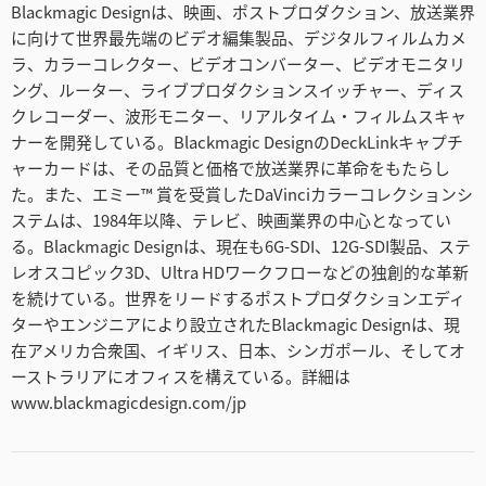
Blackmagic Designは、映画、ポストプロダクション、放送業界
に向けて世界最先端のビデオ編集製品、デジタルフィルムカメ
ラ、カラーコレクター、ビデオコンバーター、ビデオモニタリ
ング、ルーター、ライブプロダクションスイッチャー、ディス
クレコーダー、波形モニター、リアルタイム・フィルムスキャ
ナーを開発している。Blackmagic DesignのDeckLinkキャプチ
ャーカードは、その品質と価格で放送業界に革命をもたらし
た。また、エミー™ 賞を受賞したDaVinciカラーコレクションシ
ステムは、1984年以降、テレビ、映画業界の中心となってい
る。Blackmagic Designは、現在も6G-SDI、12G-SDI製品、ステ
レオスコピック3D、Ultra HDワークフローなどの独創的な革新
を続けている。世界をリードするポストプロダクションエディ
ターやエンジニアにより設立されたBlackmagic Designは、現
在アメリカ合衆国、イギリス、日本、シンガポール、そしてオ
ーストラリアにオフィスを構えている。詳細は
www.blackmagicdesign.com/jp