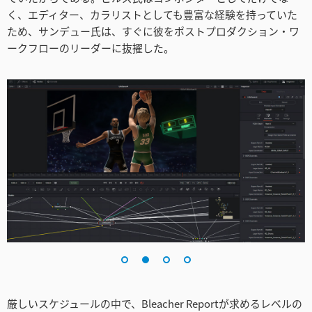
Turkey
く、エディター、カラリストとしても豊富な経験を持っていた
ため、サンデュー氏は、すぐに彼をポストプロダクション・ワ
UAE
ークフローのリーダーに抜擢した。
Ukraine
United Kingdom
United States
厳しいスケジュールの中で、Bleacher Reportが求めるレベルの