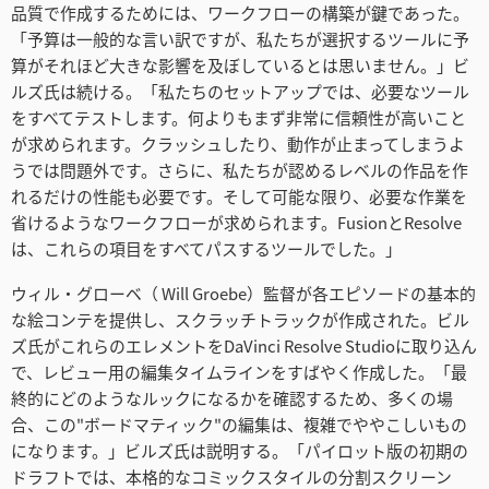
品質で作成するためには、ワークフローの構築が鍵であった。
「予算は一般的な言い訳ですが、私たちが選択するツールに予
算がそれほど大きな影響を及ぼしているとは思いません。」ビ
ルズ氏は続ける。「私たちのセットアップでは、必要なツール
をすべてテストします。何よりもまず非常に信頼性が高いこと
が求められます。クラッシュしたり、動作が止まってしまうよ
うでは問題外です。さらに、私たちが認めるレベルの作品を作
れるだけの性能も必要です。そして可能な限り、必要な作業を
省けるようなワークフローが求められます。FusionとResolve
は、これらの項目をすべてパスするツールでした。」
ウィル・グローベ（ Will Groebe）監督が各エピソードの基本的
な絵コンテを提供し、スクラッチトラックが作成された。ビル
ズ氏がこれらのエレメントをDaVinci Resolve Studioに取り込ん
で、レビュー用の編集タイムラインをすばやく作成した。「最
終的にどのようなルックになるかを確認するため、多くの場
合、この"ボードマティック"の編集は、複雑でややこしいもの
になります。」ビルズ氏は説明する。「パイロット版の初期の
ドラフトでは、本格的なコミックスタイルの分割スクリーン