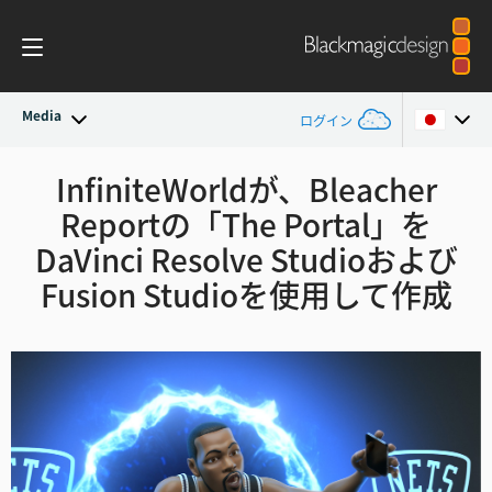
Media
ログイン
最新ニュース
InfiniteWorldが、Bleacher
Argentina
Reportの
「The Portal」を
Australia
ニュースアーカイブ
DaVinci Resolve
Studioおよび
Austria
Fusion Studioを使用して作成
プレスイメージ
Brazil
Canada
China
Denmark