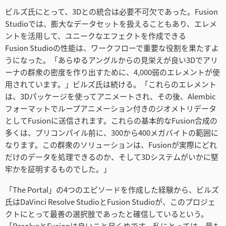
ビルズ氏にとって、3Dとの統合は必要不可欠であった。Fusion
Studioでは、膨大なデータセットを扱えることもあり、エレメ
ントを活用して、ユニークなエフェクトを作成できる
Fusion Studioの性能は、ワークフローで重要な役割を果たすよ
うになった。「あらゆるアングルからの見栄えが良い3Dでアリ
ーナの群衆の密度を作り出すために、4,000弱のエレメントが使
用されています。」ビルズ氏は続ける。「これらのエレメント
は、3Dパッケージを使ってアニメートされ、その後、Alembic
フォーマットでループアニメーション付きのジオメトリデータ
としてFusionに送信されます。これらの基本的なFusion合成の
多くは、プリコンパイル前に、300から400メガバイトの範囲に
なります。この群衆のソリューションは、Fusionが実際にどれ
だけのデータを処理できるのか、そして3Dシステムがいかに堅
牢かを証明するものでした。」
「The Portal」の4つのエピソードを作成した経験から、ビルズ
氏はDaVinci Resolve StudioとFusion Studioが、このプロジェ
クトにとって最善の選択肢であったと確信しているという。
「ResolveとFusionは良いこと尽くめです。私にとっては、最も