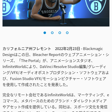
Finland
France
Germany
Hong Kong SAR, China
カリフォルニア州フレモント 2022年2月23日 -
Blackmagic
India
Designはこの日、Bleacher Reportのウェブアニメーション・シ
リーズ、「The Portal」が、アニメーションスタジオ、
Italy
InfiniteWorldにより、DaVinci Resolve Studio編集/グレーディ
Japan
ング/VFX/オーディオポストプロダクション・ソフトウェアおよ
び、Fusion Studio VFX/モーションピクチャー・ソフトウェア
Korea
を使用して作成されたことを発表した。
Mexico
完全なリモート会社であるInfiniteWorldは、マーケティング、e
コマース、メタバースのためのブランド・ダイレクトメディア
Malaysia
やアセット作成を提供している。同社は、スポーツ文化を発信