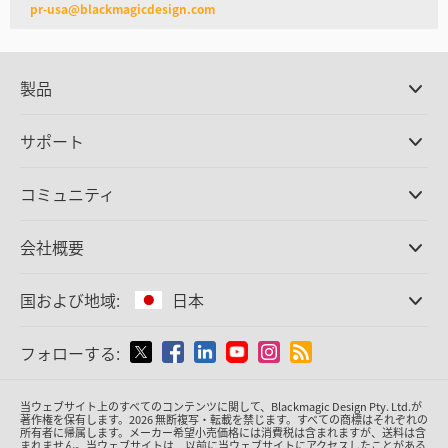
pr-usa@blackmagicdesign.com
製品
プロ仕様カメラ
サポート
DaVinci Resolve/Fusion
ソフトウェア
取扱販社
コミュニティ
ATEMプロダクション
スイッチャー
サポートセンター
Ultimatte
お問い合わせ
Spliceコミュニティ
会社概要
ディスクレコーダー
キャプチャー・再生
オフィス
Cintel
フィルムスキャニング
国および地域:
日本
会社概要
スタンダード変換
パートナー
放送用コンバーター
国または地域から選択
フォローする:
メディア
モニタリング
ネットワークストレージ
Argentina
当ウェブサイト上のすべてのコンテンツに関して、Blackmagic Design Pty. Ltd.が
MultiView
著作権を保有
します。
2026 無断複写・転載を禁じます。すべての商標はそれぞれの
所有者に帰属します。
メーカー希望小売価格には消費税は含まれますが、送料は含
ルーティング＆分配
Australia
まれません。当ウェブサイトは、以前に当ウェブサイトにアクセスしたことがある