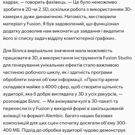
кадрах, — говорить фахівець. — Це було неможливо
зробити в 2D чи 2.5D, оскільки робота з використанням 3D-
камери є дуже динамічною. Натомість, ми створили
матеріал у Fusion. Я був задоволений, що функціонал
додатку дозволив нам виконати це завдання і видалити
його зі списку задач відділу комп'ютерної графіки».
Для Біллса вирішальне значення мала можливість
працювати в 3D, а використання інструментів Fusion Studio
для генерування унікальних ефектів стало важливою
частиною робочого циклу, як і здатність програми
обробляти значні об'єми інформації. «Простір арени
складався майже з 4000 сфер, щоб створити щільність
аудиторії, яка б добре виглядала у 3D з усіх ракурсів, —
розповідає Біллс. — Ми анімували кулі в 3D-пакеті та
перенесли їх у Fusion у вихідній формі в закільцьованій
анімації та форматі Alembic. Багато наших базових
композицій для цих сцен спочатку досягали об'єму 300-
400 МБ. Підхід до обробки аудиторії чудово демонструє