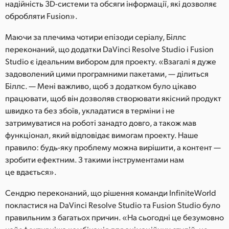
надійність 3D-системи та обсяги інформації, які дозволяє
обробляти Fusion».
Маючи за плечима чотири епізоди серіалу, Біллс
переконаний, що додатки DaVinci Resolve Studio і Fusion
Studio є ідеальним вибором для проекту. «Взагалі я дуже
задоволений цими програмними пакетами, — ділиться
Біллс. — Мені важливо, щоб з додатком було цікаво
працювати, щоб він дозволяв створювати якісний продукт
швидко та без збоїв, укладатися в терміни і не
затримуватися на роботі занадто довго, а також мав
функціонал, який відповідає вимогам проекту. Наше
правило: будь-яку проблему можна вирішити, а контент —
зробити ефектним. З такими інструментами нам
це вдається».
Сендрю переконаний, що рішення команди InfiniteWorld
покластися на DaVinci Resolve Studio та Fusion Studio було
правильним з багатьох причин. «На сьогодні це безумовно