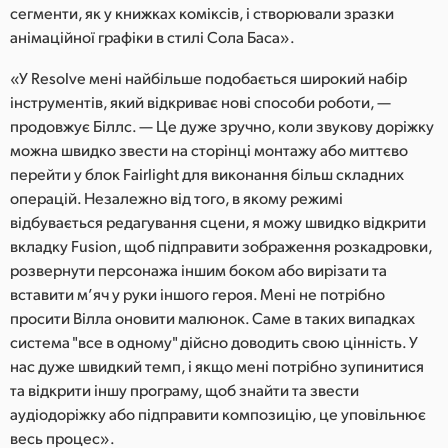
сегменти, як у книжках коміксів, і створювали зразки
анімаційної графіки в стилі Сола Баса».
«У Resolve мені найбільше подобається широкий набір
інструментів, який відкриває нові способи роботи, —
продовжує Біллс. — Це дуже зручно, коли звукову доріжку
можна швидко звести на сторінці монтажу або миттєво
перейти у блок Fairlight для виконання більш складних
операцій. Незалежно від того, в якому режимі
відбувається редагування сцени, я можу швидко відкрити
вкладку Fusion, щоб підправити зображення розкадровки,
розвернути персонажа іншим боком або вирізати та
вставити м’яч у руки іншого героя. Мені не потрібно
просити Вілла оновити малюнок. Саме в таких випадках
система "все в одному" дійсно доводить свою цінність. У
нас дуже швидкий темп, і якщо мені потрібно зупинитися
та відкрити іншу програму, щоб знайти та звести
аудіодоріжку або підправити композицію, це уповільнює
весь процес».