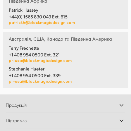
Південна Африка
Patrick Hussey
+44(0) 1565 830 049 Ext. 615
patrickh@blackmagicdesign.com
Австралія, США, Канада та Південна Америка
Terry Frechette
+1 408 954 0500 Ext. 321
pr-usa@blackmagicdesign.com
Stephanie Hueter
+1 408 954 0500 Ext. 339
pr-usa@blackmagicdesign.com
Продукція
Професійні камери
Підтримка
Додатки DaVinci
Resolve і Fusion