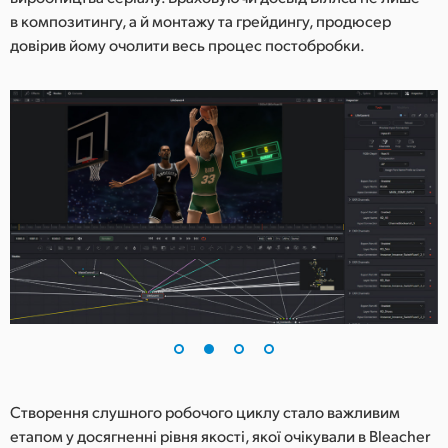
в композитингу, а й монтажу та грейдингу, продюсер
UAE
довірив йому очолити весь процес постобробки.
Ukraine
United Kingdom
United States
Створення слушного робочого циклу стало важливим
етапом у досягненні рівня якості, якої очікували в Bleacher