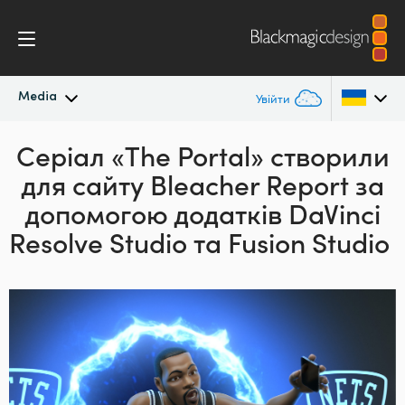
Media
Увійти
Серіал «The Portal» створили
Останні новини
Argentina
для сайту Bleacher Report за
Australia
Архів новин
допомогою додатків DaVinci
Austria
Resolve Studio та Fusion Studio
Галерея зображень
Brazil
Canada
China
Denmark