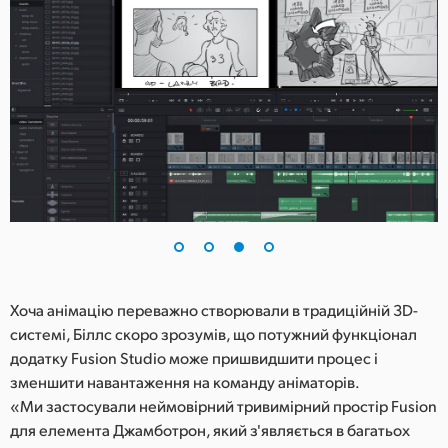
Хоча анімацію переважно створювали в традиційній 3D-
системі, Біллс скоро зрозумів, що потужний функціонал
додатку Fusion Studio може пришвидшити процес і
зменшити навантаження на команду аніматорів.
«Ми застосували неймовірний тривимірний простір Fusion
для елемента Джамботрон, який з'являється в багатьох