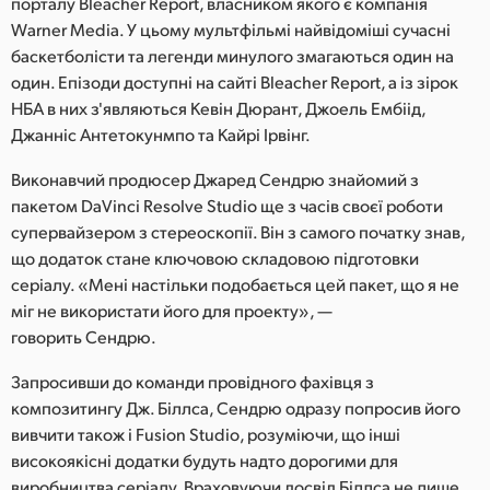
Netherlands
порталу Bleacher Report, власником якого є компанія
Warner Media. У цьому мультфільмі найвідоміші сучасні
New Zealand
баскетболісти та легенди минулого змагаються один на
один. Епізоди доступні на сайті Bleacher Report, а із зірок
Norway
НБА в них з'являються Кевін Дюрант, Джоель Ембіід,
Джанніс Антетокунмпо та Кайрі Ірвінг.
Poland
Виконавчий продюсер Джаред Сендрю знайомий з
Portugal
пакетом DaVinci Resolve Studio ще з часів своєї роботи
супервайзером з стереоскопії. Він з самого початку знав,
Singapore
що додаток стане ключовою складовою підготовки
серіалу. «Мені настільки подобається цей пакет, що я не
South Africa
міг не використати його для проекту», —
Spain
говорить Сендрю.
Sweden
Запросивши до команди провідного фахівця з
композитингу Дж. Біллса, Сендрю одразу попросив його
Chinese Taipei
вивчити також і Fusion Studio, розуміючи, що інші
високоякісні додатки будуть надто дорогими для
Turkey
виробництва серіалу. Враховуючи досвід Біллса не лише