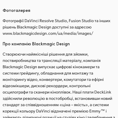
Фотогалерея
Фотографії DaVinci Resolve Studio, Fusion Studio та інших
рішень Blackmagic Design доступні за адресою
www.blackmagicdesign.com/ua/media/images/
Про компанію Blackmagic Design
Створюючи найякісніші рішення для зйомки,
поствиробництва та трансляції матеріалу, компанія
Blackmagic Design випускає цифрові кінокамери та
системи грейдингу, обладнання для монтажу та
моніторингу відео, конвертери, комутатори та ефірні
відеомікшери, дискові рекордери, контрольні
осцилографи та сканери кіноплівок. Наші плати DeckLink
здійснили революцію в постобробці, встановивши новий
стандарт за співвідношенням «ціна – якість», а системи
корекції кольору DaVinci відзначені премією Emmy™ і
займають лідируючі позиції на студіях кіно і телебачення з