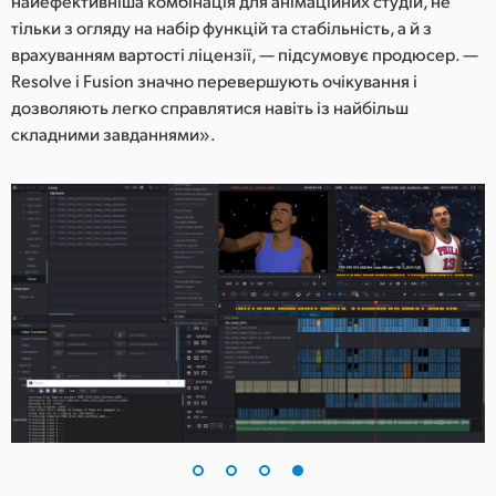
найефективніша комбінація для анімаційних студій, не
тільки з огляду на набір функцій та стабільність, а й з
врахуванням вартості ліцензії, — підсумовує продюсер. —
Resolve і Fusion значно перевершують очікування і
дозволяють легко справлятися навіть із найбільш
складними завданнями».