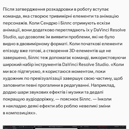
Після затвердження розкадровки в роботу вступає
команда, яка створює тривимірні елементи та анімацію
персонажів. Коли Сендрю і Біллс отримують ескізи
анімації, вони додатково переглядають їх у DaVinci Resolve
Studio, що дозволяє їм виявити проблеми, які не було
видно в двовимірному форматі. Коли початкові елементи
епізоду вже готові, а створення 3D-елементів ще не
завершено, Біллс теж допомагає команді, використовуючи
широкий набір інструментів DaVinci Resolve Studio. «Коли
ми все підтягуємо, я користаюся моментом, поки
художник по превізуалізації завершує свою частину, щоб
заповнити певні прогалини в редагуванні. Наприклад,
додаю шари звукових ефектів і музики та дедалі
покращую аудіодоріжку, — пояснює Біллс. — Інколи
я накладаю деякі ефекти або роблю невеликі зміни
в композиціях».