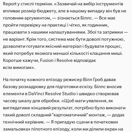
Report у стислі терміни. «Зазвичай на вибір інструментів
впливає розмір бюджету, але в нашому випадку він був не
головним аргументом, — зізнається Біллс. — Все має
пройти перевірку на практиці і чітко, як годинник,
працювати з нашими налаштуваннями. Збої та затримки —
не варіант. Крім того, система має бути доволі потужною,
дозволяти готувати якісний матеріал і будувати процес,
який потребує якомога меншої кількості клацання миші.
Коротше кажучи, Fusion і Resolve відповідає
всім вимогам».
На початку кожного епізоду режисер Вілл Гроб давав
базову розкадровку для підготовки ескізу. Біллс вносив
елементи в DaVinci Resolve Studio і швидко створював
часову шкалу для обробки. «Щоб мати уявлення, як
виглядатиме кінцевий результат, потрібно було виконати
такий доволі складний "картоматичний" монтаж, — додає
технічний керівник. — Я пригадую сцени в початкових
замальовках пілотного епізоду, коли ми ділили екран на