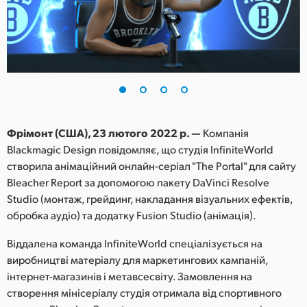
Finland
France
Germany
Hong Kong SAR, China
India
Фрімонт (США), 23 лютого 2022 р. —
Компанія
Blackmagic Design повідомляє, що студія InfiniteWorld
Italy
створила анімаційний онлайн-серіал "The Portal" для сайту
Bleacher Report за допомогою пакету DaVinci Resolve
Japan
Studio (монтаж, грейдинг, накладання візуальних ефектів,
обробка аудіо) та додатку Fusion Studio (анімація).
Korea
Віддалена команда InfiniteWorld спеціалізується на
Mexico
виробництві матеріалу для маркетингових кампаній,
інтернет-магазинів і метавсесвіту. Замовлення на
Malaysia
створення мінісеріалу студія отримала від спортивного