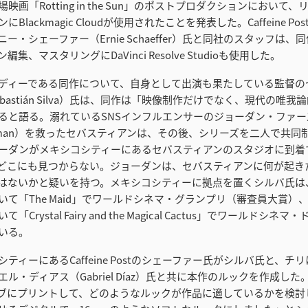
映画「Rotting in the Sun」のポストプロダクションにおいて
Blackmagic Cloudが使用されたことを発表した。Caffeine P
ー・シェーファー（Ernie Schaeffer）氏と同社のスタッフは
集、マスタリングにDaVinci Resolve Studioも使用した。
ディーである同作について、自身として出演も果たしている監督の
bastián Silva）氏は、同作は「映像制作だけでなく、現代の唯
ると語る。溺れているSNSインフルエンサーのジョーダン・ファー
Firstman）を救ったセバスティアンは、その後、シリーズを二人で共
ーダンがメキシコシティーにあるセバスティアンのスタジオに到着
どこにも見つからない。ジョーダンは、セバスティアンに何が起き
はないかと疑いを持つ。メキシコシティーに拠点を置くシルバ氏は、
て「The Maid」でワールドシネマ・グランプリ（審査員大賞）、
Crystal Fairy and the Magical Cactus」でワールドシ
いる。
ティーにあるCaffeine Postのシェーファー氏がシルバ氏と、チ
ル・ディアス（Gabriel Díaz）氏と共に本作のルックを作成し
ィブにプリントして、どのようなルックが作品に適しているかを検討