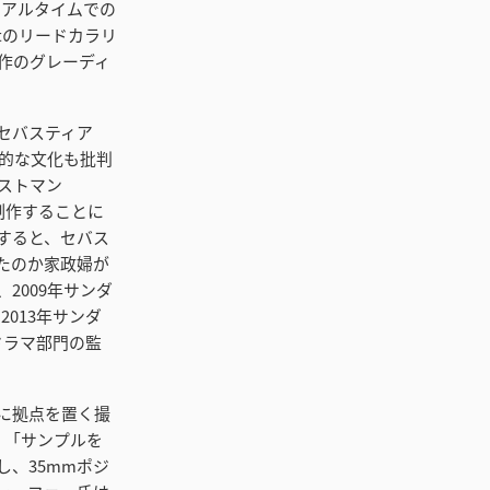
、リアルタイムでの
ostのリードカラリ
、同作のグレーディ
セバスティア
我論的な文化も批判
ストマン
同制作することに
すると、セバス
たのか家政婦が
2009年サンダ
2013年サンダ
ネマ・ドラマ部門の監
リに拠点を置く撮
た。「サンプルを
し、35mmポジ