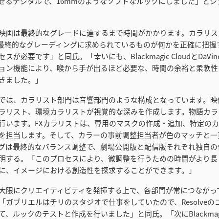
せるデジタルで、16mmのようなソフトなルックにしました」とシ
映画は最終的なグレードに達するまで時間がかかります。カラリス
最終的なグレーディングに求められているものが何かを正確に把握
が必要です」と同氏。「幸いにも、Blackmagic CloudとDaVinci 
ョン機能により、喉から手が出るほど必要な、時間の余裕と柔軟性
きました。」
e Postでは、カラリスト部門は音響部門のような構成となっています。
ラリスト、環境カラリストが視覚的な深みを作成します。物語カラ
行います。FXカラリストは、専用のマスクの作成・追加、特定の
を担当します。そして、カラーの事前調整担当者が色のマッチと一
グは最終的なバランス調整で、劇場公開版と配信版それぞれ独自の
明する。「このプロセスにより、微調整を行うための時間がより長
に、イメージにおける創造性を探求することができます。」
大限にクリエイティビティを発揮する上で、各部門が常につながっ
「ガブリエルはチリのスタジオで仕事をしていたので、Resolveの
、ルックのテストと作成を行いました」と同氏。「次にBlackmagic