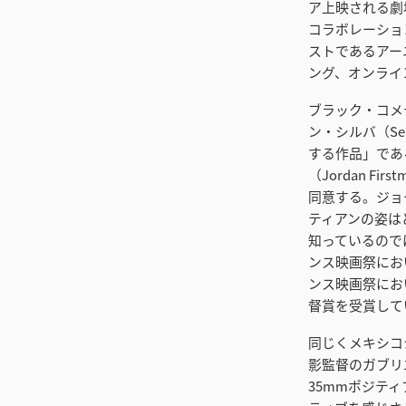
ア上映される劇場
コラボレーションに
ストであるアーニ
ング、オンライン編
ブラック・コメ
ン・シルバ（Se
する作品」であ
（Jordan 
同意する。ジョ
ティアンの姿は
知っているので
ンス映画祭におい
ンス映画祭において「
督賞を受賞して
同じくメキシコシ
影監督のガブリエ
35mmポジテ