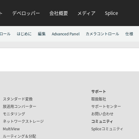
ト
デベロッパー
会社概要
メディア
Splice
ロール
はじめに
編集
Advanced Panel
カメラコントロール
仕様
サポート
スタンダード変換
取扱販社
放送用コンバーター
サポートセンター
モニタリング
お問い合わせ
ネットワークストレージ
コミュニティ
MultiView
Spliceコミュニティ
ルーティング＆分配