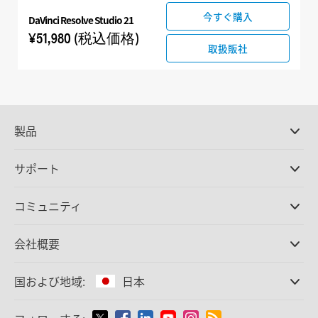
今すぐ購入
DaVinci Resolve Studio 21
¥51,980
(税込価格)
取扱販社
製品
プロ仕様カメラ
サポート
DaVinci Resolve/Fusion
ソフトウェア
取扱販社
コミュニティ
ATEMプロダクション
スイッチャー
サポートセンター
Ultimatte
お問い合わせ
Spliceコミュニティ
会社概要
ディスクレコーダー
キャプチャー・再生
オフィス
Cintel
フィルムスキャニング
国および地域:
日本
会社概要
スタンダード変換
パートナー
放送用コンバーター
国または地域から選択