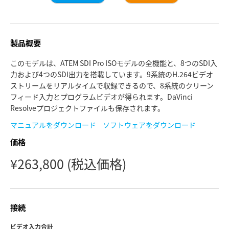
Finland
カメラコントロール
France
製品概要
仕様
Germany
このモデルは、ATEM SDI Pro ISOモデルの全機能と、8つのSDI入
力および4つのSDI出力を搭載しています。9系統のH.264ビデオ
Hong Kong SAR, China
ストリームをリアルタイムで収録できるので、8系統のクリーン
フィード入力とプログラムビデオが得られます。DaVinci
India
Resolveプロジェクトファイルも保存されます。
Italy
マニュアルをダウンロード
ソフトウェアをダウンロード
価格
Japan
¥263,800
(税込価格)
Korea
Mexico
接続
Malaysia
ビデオ入力合計