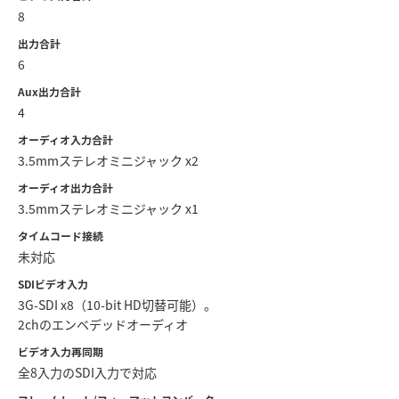
Netherlands
8
New Zealand
出力合計
6
Norway
Aux出力合計
4
Poland
オーディオ入力合計
Portugal
3.5mmステレオミニジャック x2
オーディオ出力合計
Singapore
3.5mmステレオミニジャック x1
South Africa
タイムコード接続
未対応
Spain
SDIビデオ入力
3G-SDI x8（10-bit HD切替可能）。
Sweden
2chのエンベデッドオーディオ
Chinese Taipei
ビデオ入力再同期
全8入力のSDI入力で対応
Turkey