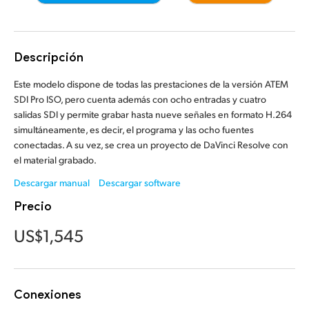
Finland
Cámaras
France
Descripción
Especificaciones
Germany
Este modelo dispone de todas las prestaciones de la versión ATEM
SDI Pro ISO, pero cuenta además con ocho entradas y cuatro
Hong Kong SAR, China
salidas SDI y permite grabar hasta nueve señales en formato H.264
simultáneamente, es decir, el programa y las ocho fuentes
India
conectadas. A su vez, se crea un proyecto de DaVinci Resolve con
el material grabado.
Italy
Descargar manual
Descargar software
Japan
Precio
Korea
US$1,545
Mexico
Malaysia
Conexiones