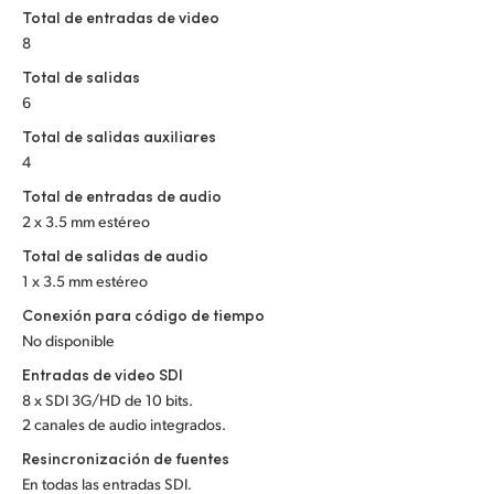
Netherlands
Total de entradas de video
8
New Zealand
Total de salidas
Norway
6
Total de salidas auxiliares
Poland
4
Portugal
Total de entradas de audio
2 x 3.5 mm estéreo
Singapore
Total de salidas de audio
1 x 3.5 mm estéreo
South Africa
Conexión para código de tiempo
España
No disponible
Entradas de video SDI
Sweden
8 x SDI 3G/HD de 10 bits.
2 canales de audio integrados.
Chinese Taipei
Resincronización de fuentes
Turkey
En todas las entradas SDI.