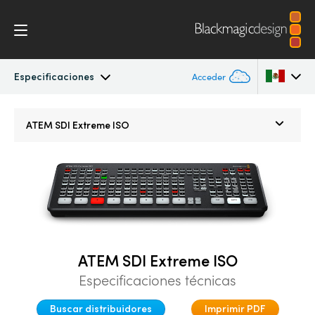
Especificaciones
Acceder
ATEM SDI
Argentina
ATEM SDI Extreme ISO
Australia
Procesos
Austria
Soporte informático
Brazil
Primeros pasos
Canada
ATEM SDI Extreme ISO
Edición
China
Especificaciones técnicas
Denmark
Soporte físico
Buscar distribuidores
Imprimir PDF