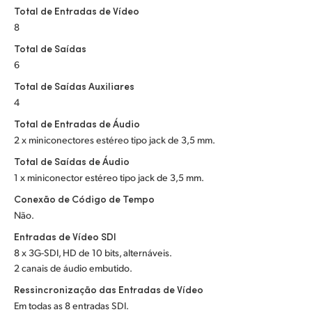
Netherlands
Total de Entradas de Vídeo
8
New Zealand
Total de Saídas
Norway
6
Total de Saídas Auxiliares
Poland
4
Portugal
Total de Entradas de Áudio
2 x miniconectores estéreo tipo jack de 3,5 mm.
Singapore
Total de Saídas de Áudio
1 x miniconector estéreo tipo jack de 3,5 mm.
South Africa
Conexão de Código de Tempo
Spain
Não.
Entradas de Vídeo SDI
Sweden
8 x 3G-SDI, HD de 10 bits, alternáveis.
2 canais de áudio embutido.
Chinese Taipei
Ressincronização das Entradas de Vídeo
Turkey
Em todas as 8 entradas SDI.