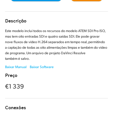
Finland
Controle de Câmera
France
Descrição
Especificações
Germany
Este modelo inclui todos os recursos do modelo ATEM SDI Pro ISO,
mas tem oito entradas SDI e quatro saídas SDI. Ele pode gravar
Hong Kong SAR, China
nove fluxos de vídeo H.264 separados em tempo real, permitindo
a captação de todas as oito alimentações limpas e também do vídeo
India
de programa. Um arquivo de projeto DaVinci Resolve
também é salvo.
Italy
Baixar Manual
Baixar Software
Japan
Preço
Korea
€1 339
Mexico
Malaysia
Conexões