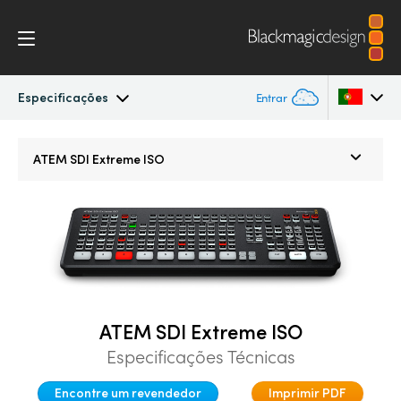
Especificações
Entrar
ATEM SDI
Argentina
ATEM SDI Extreme ISO
Australia
Workflow
Austria
Controle por Software
Brazil
Como Começar
Canada
ATEM SDI Extreme ISO
Edição
China
Especificações Técnicas
Denmark
Advanced Panel
Encontre um revendedor
Imprimir PDF