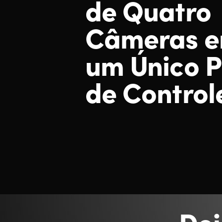
de Quatro
Câmeras 
um Único P
de Control
Doi