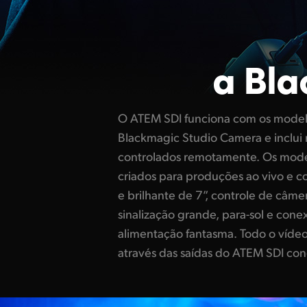
a Bl
O ATEM SDI funciona com os model
retorno de programa SDI da câmer
Blackmagic Studio Camera e inclui
controlar qualquer configuração 
controlados remotamente. Os mode
além de foco, íris e zoom em lente
criados para produções ao vivo e 
Blackmagic Studio Camera incluem
e brilhante de 7”, controle de câme
cores DaVinci, então você tem muito
sinalização grande, para-sol e con
controles CCU, já que também pode
alimentação fantasma. Todo o vídeo
através das saídas do ATEM SDI co