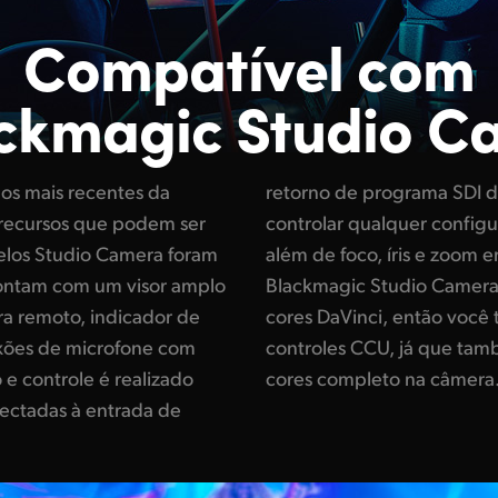
Compatível com
ackmagic Studio C
os mais recentes da
a. Assim, você pode
 recursos que podem ser
da câmera remotamente,
los Studio Camera foram
s compatíveis. Os modelos
contam com um visor amplo
 um corretor primário de
ra remoto, indicador de
 mais do que os simples
exões de microfone com
 fazer o tratamento de
 e controle é realizado
cores completo na câmera
nectadas à entrada de