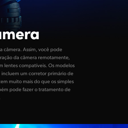
amera
.