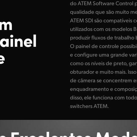
do ATEM Software Control par
qualidade que são muito me
em
ATEM SDI são compatíveis 
utilizados com os modelos 
ainel
produzir fluxos de trabalho b
O painel de controle possib
e
e configure uma grande va
como os níveis de preto, ga
obturador e muito mais. Iss
de câmera se concentrem em
enquadramento e composiç
disso, ele funciona com tod
switchers ATEM.
s Excelentes Mode