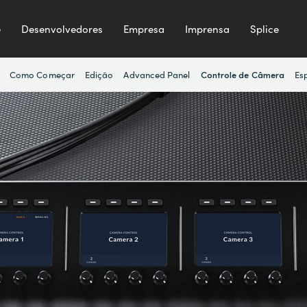
e
Desenvolvedores
Empresa
Imprensa
Splice
Como Começar
Edição
Advanced Panel
Es
Controle de Câmera