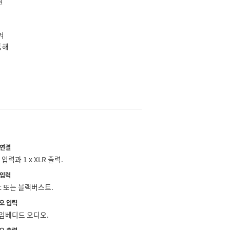
원
겨
통해
 연결
1 x XLR 입력과 1 x XLR 출력.
 입력
ync 또는 블랙버스트.
디오 입력
 임베디드 오디오.