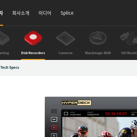
자
회사소개
미디어
Splice
aming
Disk Recorders
Cameras
Blackmagic RAW
SDI Route
Tech Specs