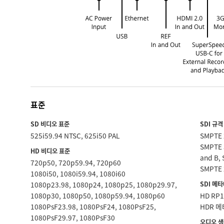
표준
SD 비디오 표준
SDI 규격
525i59.94 NTSC, 625i50 PAL
SMPTE 
SMPTE 
HD 비디오 표준
and B,
720p50, 720p59.94, 720p60
SMPTE 
1080i50, 1080i59.94, 1080i60
1080p23.98, 1080p24, 1080p25, 1080p29.97,
SDI 메
1080p30, 1080p50, 1080p59.94, 1080p60
HD RP
1080PsF23.98, 1080PsF24, 1080PsF25,
HDR 
1080PsF29.97, 1080PsF30
오디오 