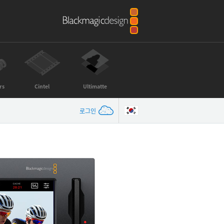
rs
Cintel
Ultimatte
로그인