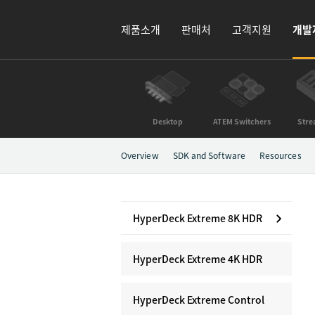
제품소개
판매처
고객지원
개발
Desktop
ATEM Switchers
Stre
Overview
SDK and Software
Resources
HyperDeck Extreme 8K HDR
HyperDeck Extreme 4K HDR
HyperDeck Extreme Control