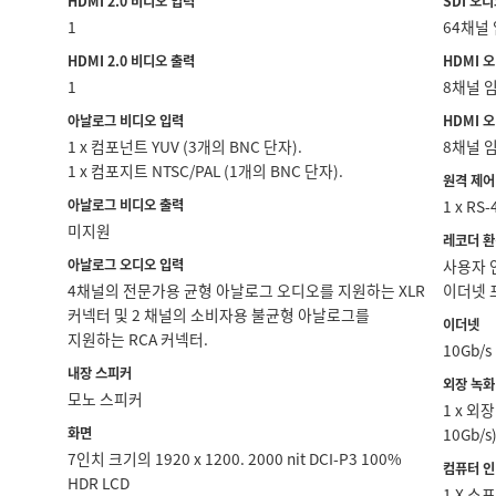
HDMI 2.0 비디오 입력
SDI 오
1
64채널
HDMI 2.0 비디오 출력
HDMI 
1
8채널 
아날로그 비디오 입력
HDMI 
1 x 컴포넌트 YUV (3개의 BNC 단자).
8채널 
1 x 컴포지트 NTSC/PAL (1개의 BNC 단자).
원격 제어
아날로그 비디오 출력
1 x RS
미지원
레코더 환
아날로그 오디오 입력
사용자 인
4채널의 전문가용 균형 아날로그 오디오를 지원하는 XLR
이더넷 
커넥터 및 2 채널의 소비자용 불균형 아날로그를
이더넷
지원하는 RCA 커넥터.
10Gb/s
내장 스피커
외장 녹화
모노 스피커
1 x 외
화면
10Gb/s)
7인치 크기의 1920 x 1200. 2000 nit DCI-P3 100%
컴퓨터 
HDR LCD
1 X 소