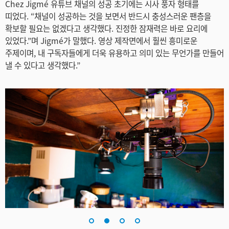
Chez Jigmé 유튜브 채널의 성공 초기에는 시사 풍자 형태를
Netherlands
띠었다. “채널이 성공하는 것을 보면서 반드시 충성스러운 팬층을
확보할 필요는 없겠다고 생각했다. 진정한 잠재력은 바로 요리에
New Zealand
있었다.”며 Jigmé가 말했다. 영상 제작면에서 훨씬 흥미로운
Norway
주제이며, 내 구독자들에게 더욱 유용하고 의미 있는 무언가를 만들어
낼 수 있다고 생각했다.”
Poland
Portugal
Singapore
South Africa
Spain
Sweden
Chinese Taipei