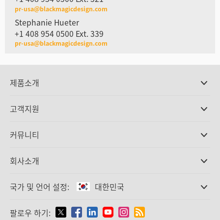
pr-usa@blackmagicdesign.com
Stephanie Hueter
+1 408 954 0500 Ext. 339
pr-usa@blackmagicdesign.com
제품소개
전문가용 카메라
고객지원
DaVinci Resolve와 Fusion 소프트웨어
ATEM 제작 스위처
판매처
커뮤니티
Ultimatte
고객지원 센터
디스크 레코더
문의하기
Splice Community
회사소개
캡쳐 및 재생
Cintel 필름 스캐닝
사무실
표준 변환
국가 및 언어 설정:
대한민국
회사 소개
방송용 컨버터
제휴 업체
모니터링
국가 및 언어를 설정하세요
팔로우 하기:
미디어
네트워크 스토리지