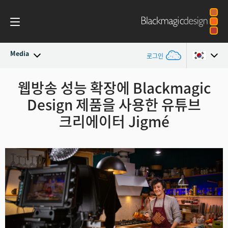
Media
로그인
최신 소식
웹방송 성능 확장에
Blackmagic
Argentina
Design
제품을
사용한 유튜브
Australia
뉴스 아카이브
크리에이터 Jigmé
Austria
보도 이미지
Brazil
Canada
China
Denmark