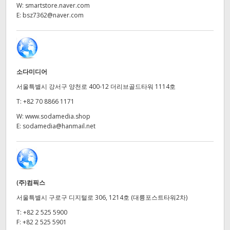
Netherlands
W:
smartstore.naver.com
E:
bsz7362@naver.com
New Zealand
Norway
Poland
소다미디어
서울특별시 강서구 양천로 400-12 더리브골드타워 1114호
Portugal
T:
+82 70 8866 1171
Singapore
W:
www.sodamedia.shop
E:
sodamedia@hanmail.net
South Africa
Spain
Sweden
(주)컴픽스
서울특별시 구로구 디지털로 306, 1214호 (대륭포스트타워2차)
Chinese Taipei
T:
+82 2 525 5900
Turkey
F:
+82 2 525 5901