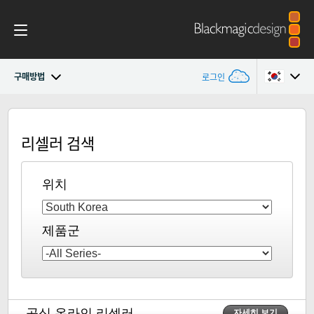
구매방법
로그인
Blackmagic 2110 IP Converter
Argentina
리셀러 검색
Australia
2110 Settings
Austria
위치
사양
Brazil
제품군
Canada
China
Denmark
공식 온라인 리셀러
자세히 보기