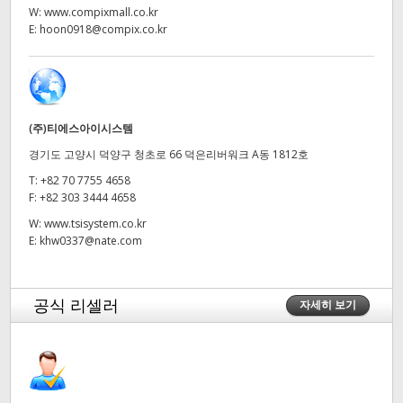
W:
www.compixmall.co.kr
UAE
E:
hoon0918@compix.co.kr
Ukraine
United Kingdom
(주)티에스아이시스템
United States
경기도 고양시 덕양구 청초로 66 덕은리버워크 A동 1812호
T:
+82 70 7755 4658
F:
+82 303 3444 4658
W:
www.tsisystem.co.kr
E:
khw0337@nate.com
공식 리셀러
자세히 보기