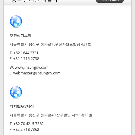
Finland
France
Germany
㈜진성디브이
서울특별시 용산구 청파로109 전자월드빌딩 421호
Hong Kong SAR, China
T:
+82 1644 2731
India
F:
+82 2 715 2738
W:
www.jinsungdv.com
Italy
E:
webmaster@jinsungdv.com
Japan
Korea
디지탈A/V세상
Mexico
서울특별시 용산구 청파로40 삼구빌딩 지하1층11호
Malaysia
T:
+82 70 4215 7362
F:
+82 2 718 7362