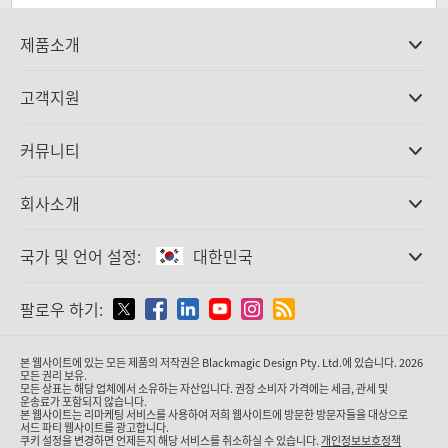
제품소개
전문가용 카메라
고객지원
DaVinci Resolve와 Fusion 소프트웨어
ATEM 제작 스위처
판매처
커뮤니티
Ultimatte
고객지원 센터
디스크 레코더
문의하기
Splice Community
회사소개
캡쳐 및 재생
Cintel 필름 스캐닝
사무실
표준 변환
국가 및 언어 설정:
대한민국
회사 소개
방송용 컨버터
제휴 업체
모니터링
국가 및 언어를 설정하세요
팔로우 하기:
미디어
네트워크 스토리지
MultiView
Argentina
본 웹사이트에 있는 모든 제품의 저작권은 Blackmagic Design Pty. Ltd.에 있습니다. 2026
라우팅 및 분배
모든 권리 보유.
모든 상표는 해당 업체에서 소유하는 자산입니다. 권장 소비자 가격에는 세금, 관세 및
스트리밍·인코딩
Australia
운송료가 포함되지 않습니다.
본 웹사이트는 리마케팅 서비스를 사용하여 저희 웹사이트에 방문한 방문자들을 대상으로
서드 파티 웹사이트를 광고합니다.
쿠키 설정을 변경하면 언제든지 해당 서비스를 취소하실 수 있습니다.
개인정보보호정책
Austria