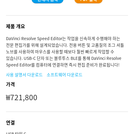
Finland
Finland
Fusion
France
France
Fairlight
제품 개요
Germany
Germany
DaVinci Resolve Speed Editor는 작업을 신속하게 수행해야 하는
협업
Hong Kong SAR, China
Hong Kong SAR, China
전문 편집가를 위해 설계되었습니다. 전용 버튼 및 고품질의 조그 셔틀
노브를 사용하여 마우스를 사용할 때보다 훨씬 빠르게 작업할 수
키보드
India
India
있습니다. USB-C 단자 또는 블루투스 BLE를 통해 DaVinci Resolve
Speed Editor를 컴퓨터에 연결하면 즉시 편집 준비가 완료됩니다!
Italy
Italy
패널
사용 설명서 다운로드
소프트웨어 다운로드
Japan
Japan
가격
콘솔
₩721,800
Korea
Korea
Studio
Mexico
Mexico
Media
Malaysia
Malaysia
연결
USB 타입 C