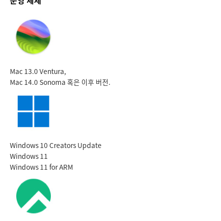
운영 체제
UAE
UAE
Ukraine
Ukraine
United Kingdom
United Kingdom
Mac 13.0 Ventura,
United States
United States
Mac 14.0 Sonoma 혹은 이후 버전.
Windows 10 Creators Update
Windows 11
Windows 11 for ARM