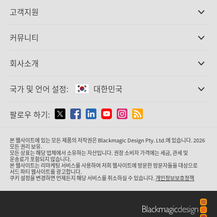
전문가용 카메라
고객지원
DaVinci Resolve와 Fusion 소프트웨어
ATEM 제작 스위처
판매처
커뮤니티
Ultimatte
고객지원 센터
디스크 레코더
문의하기
Splice Community
회사소개
캡쳐 및 재생
Cintel 필름 스캐닝
사무실
표준 변환
국가 및 언어 설정:
대한민국
회사 소개
방송용 컨버터
제휴 업체
모니터링
국가 및 언어를 설정하세요
팔로우 하기:
미디어
네트워크 스토리지
MultiView
Argentina
본 웹사이트에 있는 모든 제품의 저작권은 Blackmagic Design Pty. Ltd.에 있습니다. 2026
라우팅 및 분배
모든 권리 보유.
모든 상표는 해당 업체에서 소유하는 자산입니다. 권장 소비자 가격에는 세금, 관세 및
스트리밍·인코딩
Australia
운송료가 포함되지 않습니다.
본 웹사이트는 리마케팅 서비스를 사용하여 저희 웹사이트에 방문한 방문자들을 대상으로
서드 파티 웹사이트를 광고합니다.
쿠키 설정을 변경하면 언제든지 해당 서비스를 취소하실 수 있습니다.
개인정보보호정책
Austria
Brazil