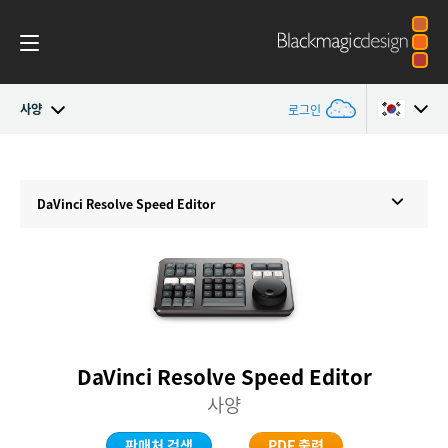
사양
로그인
개요
Argentina
Argentina
DaVinci Resolve
Speed Editor
Australia
Australia
새로운 기능
Austria
Austria
Photo
Brazil
Brazil
Edit
Canada
Canada
DaVinci Resolve Speed Editor
Cut
China
China
사양
Denmark
Denmark
Color
판매처 검색
PDF 출력