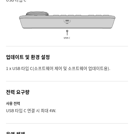
Netherlands
Netherlands
트레이닝
New Zealand
New Zealand
사양
Norway
Norway
Poland
Poland
Portugal
Portugal
업데이트 및 환경 설정
Singapore
Singapore
1 x USB 타입 C(소프트웨어 제어 및 소프트웨어 업데이트용).
South Africa
South Africa
Spain
Spain
전력 요구량
사용 전력
Sweden
Sweden
USB 타입 C 연결 시 최대 4W.
Chinese Taipei
Chinese Taipei
Turkey
Turkey