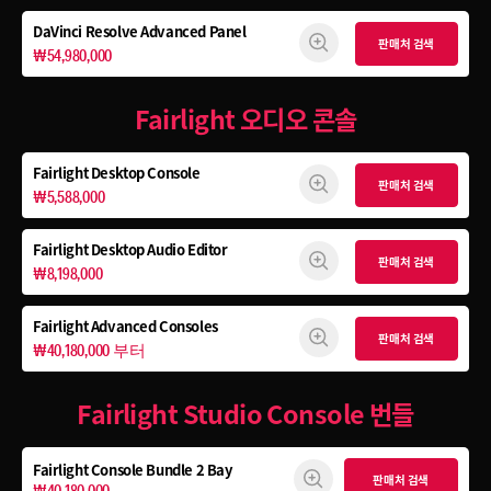
DaVinci Resolve Advanced Panel
판매처 검색
₩54,980,000
Fairlight 오디오 콘솔
Fairlight Desktop Console
판매처 검색
₩5,588,000
Fairlight Desktop Audio Editor
판매처 검색
₩8,198,000
Fairlight Advanced Consoles
판매처 검색
₩40,180,000 부터
Fairlight Studio Console 번들
Fairlight Console
Bundle 2 Bay
판매처 검색
₩40,180,000