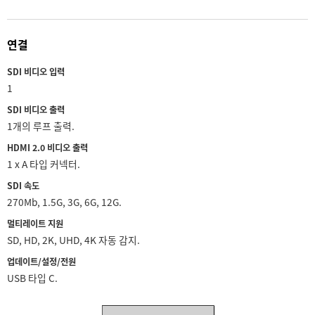
Netherlands
New Zealand
연결
Norway
SDI 비디오 입력
1
Poland
SDI 비디오 출력
Portugal
1개의 루프 출력.
HDMI 2.0 비디오 출력
Singapore
1 x A 타입 커넥터.
South Africa
SDI 속도
270Mb, 1.5G, 3G, 6G, 12G.
Spain
멀티레이트 지원
SD, HD, 2K, UHD, 4K 자동 감지.
Sweden
업데이트/설정/전원
Chinese Taipei
USB 타입 C.
Turkey