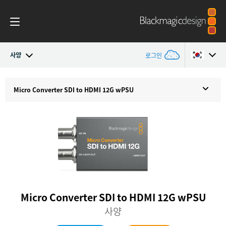
사양
로그인
Micro Converters
Argentina
Micro Converter
SDI to HDMI 12G wPSU
Australia
사양
Austria
Brazil
Canada
China
Micro Converter SDI to HDMI 12G wPSU
사양
Denmark