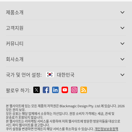
제품소개
전문가용 카메라
고객지원
DaVinci Resolve와 Fusion 소프트웨어
ATEM 제작 스위처
판매처
커뮤니티
Ultimatte
고객지원 센터
디스크 레코더
문의하기
Splice Community
회사소개
캡쳐 및 재생
Cintel 필름 스캐닝
사무실
표준 변환
국가 및 언어 설정:
대한민국
회사 소개
방송용 컨버터
제휴 업체
모니터링
국가 및 언어를 설정하세요
팔로우 하기:
미디어
네트워크 스토리지
MultiView
Argentina
본 웹사이트에 있는 모든 제품의 저작권은 Blackmagic Design Pty. Ltd.에 있습니다. 2026
라우팅 및 분배
모든 권리 보유.
모든 상표는 해당 업체에서 소유하는 자산입니다. 권장 소비자 가격에는 세금, 관세 및
스트리밍·인코딩
Australia
운송료가 포함되지 않습니다.
본 웹사이트는 리마케팅 서비스를 사용하여 저희 웹사이트에 방문한 방문자들을 대상으로
서드 파티 웹사이트를 광고합니다.
쿠키 설정을 변경하면 언제든지 해당 서비스를 취소하실 수 있습니다.
개인정보보호정책
Austria