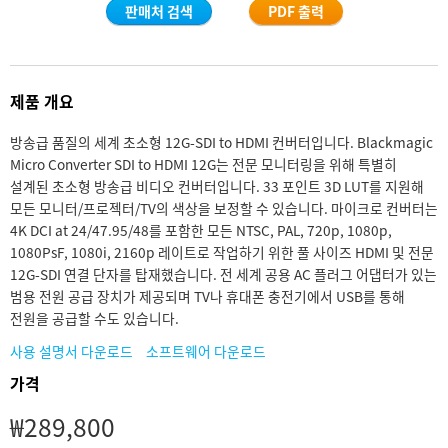
판매처 검색
PDF 출력
Finland
France
제품 개요
Germany
방송급 품질의 세계 초소형 12G-SDI to HDMI 컨버터입니다. Blackmagic
Hong Kong SAR, China
Micro Converter SDI to HDMI 12G는 전문 모니터링을 위해 특별히
설계된 초소형 방송급 비디오 컨버터입니다. 33 포인트 3D LUT를 지원해
India
모든 모니터/프로젝터/TV의 색상을 보정할 수 있습니다. 마이크로 컨버터는
4K DCI at 24/47.95/48를 포함한 모든 NTSC, PAL, 720p, 1080p,
Italy
1080PsF, 1080i, 2160p 레이트로 작업하기 위한 풀 사이즈 HDMI 및 전문
12G-SDI 연결 단자를 탑재했습니다. 전 세계 공용 AC 플러그 어댑터가 있는
Japan
범용 전원 공급 장치가 제공되며 TV나 휴대폰 충전기에서 USB를 통해
전원을 공급할 수도 있습니다.
Korea
사용 설명서 다운로드
소프트웨어 다운로드
Mexico
가격
Malaysia
₩289,800