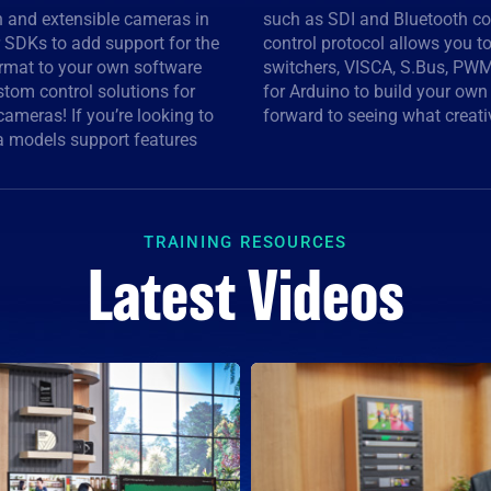
 and extensible cameras in
The Blackmagic SDI camera
 SDKs to add support for the
p controls for use with ATEM
rmat to your own software
he Blackmagic 3G-SDI Shield
stom control solutions for
e based solution. We look
ameras! If you’re looking to
forward to seeing what creati
a models support features
TRAINING RESOURCES
Latest Videos