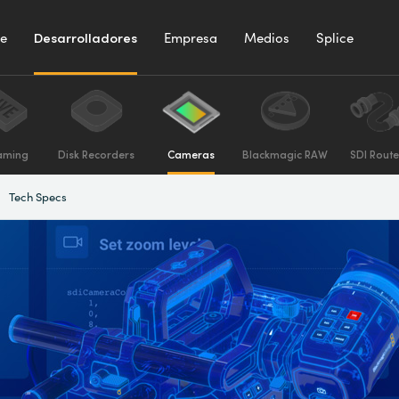
te
Desarrolladores
Empresa
Medios
Splice
aming
Disk Recorders
Cameras
Blackmagic RAW
SDI Route
Tech Specs