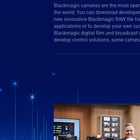
Blackmagic cameras are the most open
such as SDI and Bluetooth control. 
the world. You can download developer
control protocol allows you to develo
new innovative Blackmagic RAW file fo
switchers, VISCA, S.Bus, PWM, or even t
applications or to develop your own cu
for Arduino to build your own hardwar
Blackmagic digital film and broadcast c
develop control solutions, some camer