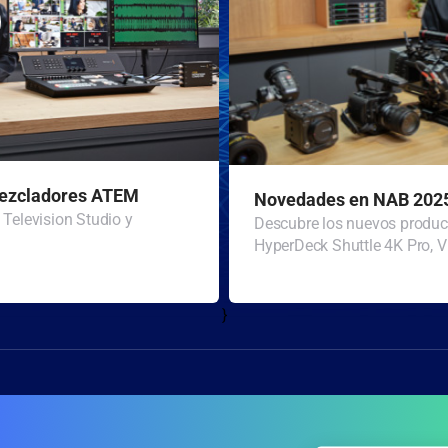
ezcladores ATEM
Novedades en NAB 202
elevision Studio y
Descubre los nuevos produ
HyperDeck Shuttle 4K Pro, V
}