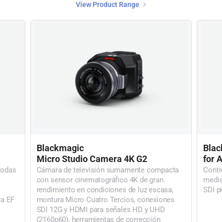
View Product Range
Blackmagic
Blac
Micro
Studio Camera 4K G2
for 
todas
Cámara de televisión sumamente compacta
Contr
con sensor cinematográfico 4K de gran
media
rendimiento en condiciones de luz escasa,
SDI p
ra EF
montura Micro Cuatro Tercios, conexiones
SDI 12G y HDMI para señales HD y UHD
(2160p60), herramientas de corrección