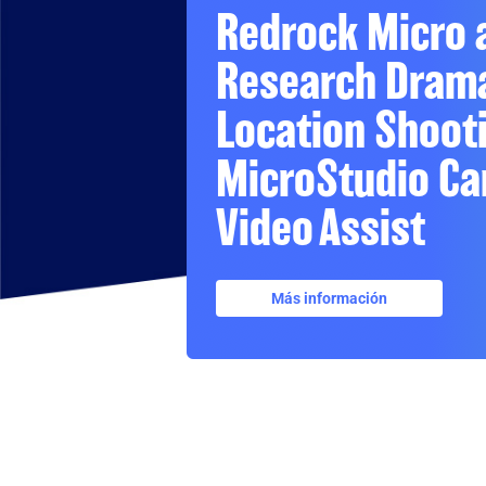
Redrock Micro 
Research Drama
Location Shoot
MicroStudio Ca
Video Assist
Más información