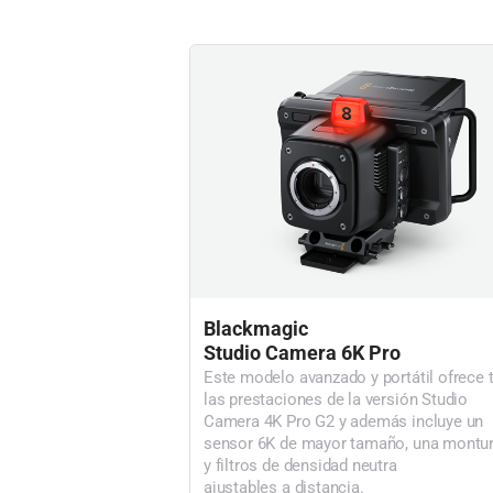
Blackmagic
Studio Camera 6K Pro
Este modelo avanzado y portátil ofrece 
las prestaciones de la versión Studio
Camera 4K Pro G2 y además incluye un
sensor 6K de mayor tamaño, una montu
y filtros de densidad neutra
ajustables a distancia.