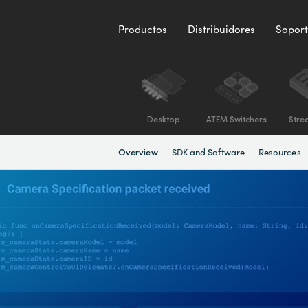
Productos
Distribuidores
Sopor
Desktop
ATEM Switchers
Stre
SDK and Software
Resources
Overview