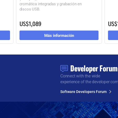
cromática integradas y grabación en
discos USB.
US$1,089
US$
Más información
Developer Forum
Connect with the wide
experience of the developer co
Software Developers Forum