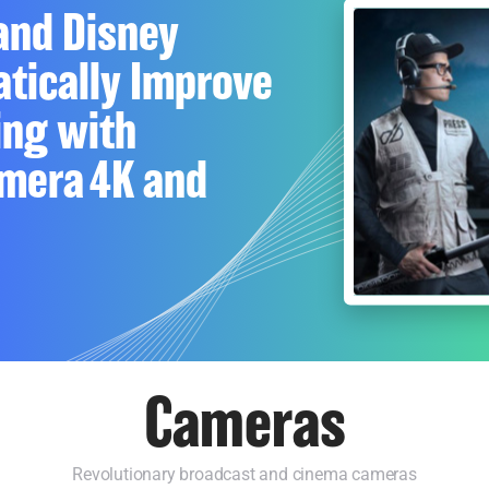
and Disney
tically Improve
ing with
mera 4K and
Cameras
Revolutionary broadcast and cinema cameras