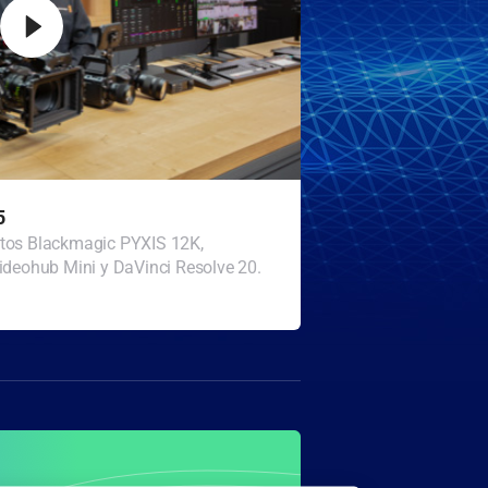
5
ctos Blackmagic PYXIS 12K,
ideohub Mini y DaVinci Resolve 20.