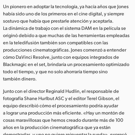
Un pionero en adoptar la tecnología, ya hacía años que Jones
UAE
había sido uno de los primeros en el cine digital, y siempre
sostuvo que había que prestarle atención y aceptarla.
Ukraine
La dinámica de trabajo con el sistema DAM en la película se
United Kingdom
originó debido a que muchas de las herramientas empleadas
en la teledifusión también son compatibles con las
United States
producciones cinematográficas. Jones comenzó a entender
cómo DaVinci Resolve, junto con equipos integrados de
Blackmagic en el set, brindaría un procesamiento optimizado
todo el tiempo, y que no solo ahorraría tiempo sino
también dinero.
Junto con el director Reginald Hudlin, el responsable de
fotografía Shane Hurlbut ASC y el editor Terel Gibson, el
equipo describió cómo el procesamiento podría ayudar
a lograr una producción más eficiente. «Hay un montón de
cosas maravillosas que hemos creado durante más de 100
años en la producción cinematográfica que ya están
demostradas, y uno no quiere reinventar la rueda», expresó