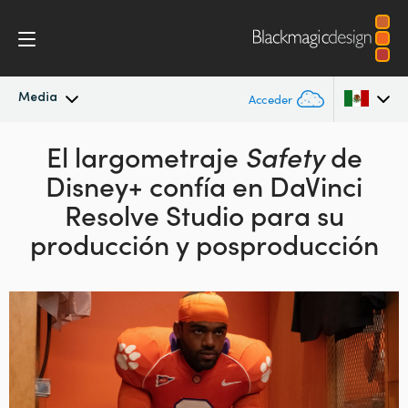
Media
Acceder
Novedades
El largometraje
Safety
de
Argentina
Disney+
confía en DaVinci
Australia
Archivo
Resolve Studio
para su
Austria
producción y posproducción
Imágenes
Brazil
Canada
China
Denmark