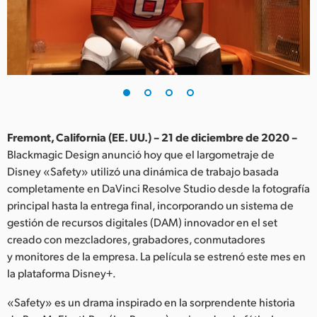
Finland
France
Germany
Hong Kong SAR, China
India
Fremont, California (EE. UU.) – 21 de diciembre de 2020 –
Blackmagic Design anunció hoy que el largometraje de
Italy
Disney «Safety» utilizó una dinámica de trabajo basada
completamente en DaVinci Resolve Studio desde la fotografía
Japan
principal hasta la entrega final, incorporando un sistema de
gestión de recursos digitales (DAM) innovador en el set
Korea
creado con mezcladores, grabadores, conmutadores
y monitores de la empresa. La película se estrenó este mes en
Mexico
la plataforma Disney+.
Malaysia
«Safety» es un drama inspirado en la sorprendente historia