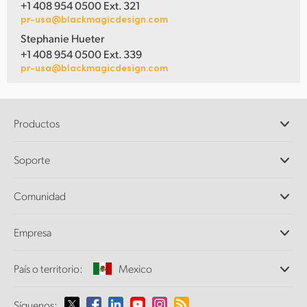
+1 408 954 0500 Ext. 321
pr-usa@blackmagicdesign.com
Stephanie Hueter
+1 408 954 0500 Ext. 339
pr-usa@blackmagicdesign.com
Productos
Cámaras profesionales
Soporte
DaVinci Resolve y Fusion
Mezcladores ATEM
Distribuidores
Comunidad
Ultimatte
Centro de soporte técnico
Grabadores digitales
Contáctanos
Comunidad Splice
Empresa
Captura y reproducción
Escáner Cintel
Oficinas
Conversión de formatos
País o territorio:
Mexico
Perfil empresarial
Conversores profesionales
Colaboradores
Supervisión
Selecciona un país o territorio
Síguenos: