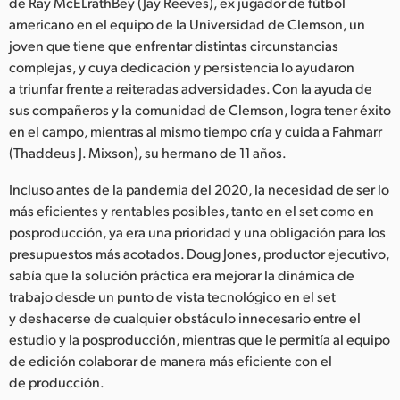
Netherlands
de Ray McELrathBey (Jay Reeves), ex jugador de fútbol
americano en el equipo de la Universidad de Clemson, un
New Zealand
joven que tiene que enfrentar distintas circunstancias
complejas, y cuya dedicación y persistencia lo ayudaron
Norway
a triunfar frente a reiteradas adversidades. Con la ayuda de
sus compañeros y la comunidad de Clemson, logra tener éxito
Poland
en el campo, mientras al mismo tiempo cría y cuida a Fahmarr
(Thaddeus J. Mixson), su hermano de 11 años.
Portugal
Incluso antes de la pandemia del 2020, la necesidad de ser lo
Singapore
más eficientes y rentables posibles, tanto en el set como en
posproducción, ya era una prioridad y una obligación para los
South Africa
presupuestos más acotados. Doug Jones, productor ejecutivo,
España
sabía que la solución práctica era mejorar la dinámica de
trabajo desde un punto de vista tecnológico en el set
Sweden
y deshacerse de cualquier obstáculo innecesario entre el
estudio y la posproducción, mientras que le permitía al equipo
Chinese Taipei
de edición colaborar de manera más eficiente con el
de producción.
Turkey