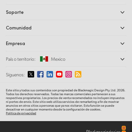
Cámaras profesionales
Soporte
DaVinci Resolve y Fusion
Mezcladores ATEM
Distribuidores
Comunidad
Ultimatte
Centro de soporte técnico
Grabadores digitales
Contáctanos
Comunidad Splice
Empresa
Captura y reproducción
Escáner Cintel
Oficinas
Conversión de formatos
País o territorio:
Mexico
Perfil empresarial
Conversores profesionales
Colaboradores
Supervisión
Selecciona un país o territorio
Síguenos:
Medios
Almacenamiento en redes
MultiView
Argentina
Este sitio y todos sus contenidos son propiedad de Blackmagic Design Pty. Ltd. 2026.
Direccionamiento y distribución
Todos los derechos reservados. Todas las marcas comerciales pertenecen a sus
respectivos propietarios. Los precios de venta recomendados no incluyen impuestos
Transmisión y codificación
Australia
ni portes de envío. Este sitio web utiliza servicios de remarketing a fin de mostrar
anuncios en otros sitios a personas que ya nos visitaron. Esta función se puede
desactivar en cualquier momento desde la configuración de cookies.
Política de privacidad
Austria
Brazil