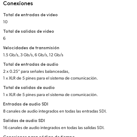
Netherlands
Conexiones
New Zealand
Total de entradas de video
10
Norway
Total de salidas de video
6
Poland
Velocidades de transmisión
Portugal
1.5 Gb/s, 3 Gb/s, 6 Gb/s, 12 Gb/s
Total de entradas de audio
Singapore
2 x 0.25” para señales balanceadas,
1 x XLR de 5 pines para el sistema de comunicación.
South Africa
Total de salidas de audio
España
1 x XLR de 5 pines para el sistema de comunicación.
Entradas de audio SDI
Sweden
8 canales de audio integrados en todas las entradas SDI.
Chinese Taipei
Salidas de audio SDI
16 canales de audio integrados en todas las salidas SDI.
Turkey
Conexiones para código de tiempo