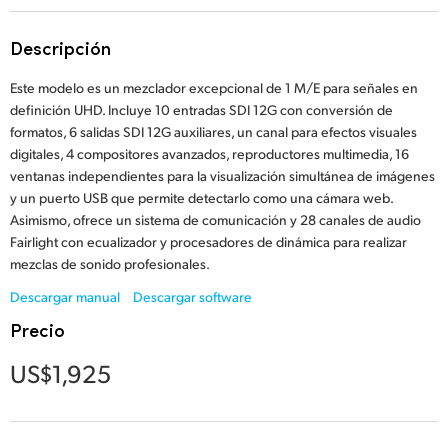
Finland
Especificaciones
Descripción
France
Este modelo es un mezclador excepcional de 1 M/E para señales en
Germany
definición UHD. Incluye 10 entradas SDI 12G con conversión de
formatos, 6 salidas SDI 12G auxiliares, un canal para efectos visuales
Hong Kong SAR, China
digitales, 4 compositores avanzados, reproductores multimedia, 16
ventanas independientes para la visualización simultánea de imágenes
India
y un puerto USB que permite detectarlo como una cámara web.
Asimismo, ofrece un sistema de comunicación y 28 canales de audio
Italy
Fairlight con ecualizador y procesadores de dinámica para realizar
mezclas de sonido profesionales.
Japan
Descargar manual
Descargar software
Korea
Precio
Mexico
US$1,925
Malaysia