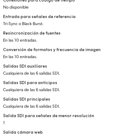
No disponible
UAE
Entrada para señales de referencia
Ukraine
Tri-Sync o Black Burst.
Resincronización de fuentes
United Kingdom
En las 10 entradas.
United States
Conversión de formatos y frecuencia de imagen
En las 10 entradas.
Salidas SDI auxiliares
Cualquiera de las 6 salidas SDI.
Salidas SDI para anticipos
Cualquiera de las 6 salidas SDI.
Salidas SDI principales
Cualquiera de las 6 salidas SDI.
Salida SDI para señales de menor resolución
1
Salida cámara web