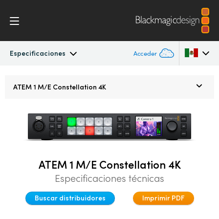
Especificaciones
Acceder
ATEM Constellation
Argentina
ATEM 1 M/E
Constellation 4K
Australia
Diseño
Austria
Características
Brazil
Soporte informático
ATEM 1 M/E Constellation 4K
Canada
Especificaciones técnicas
Advanced Panel
China
Buscar distribuidores
Imprimir PDF
Denmark
Camera Control