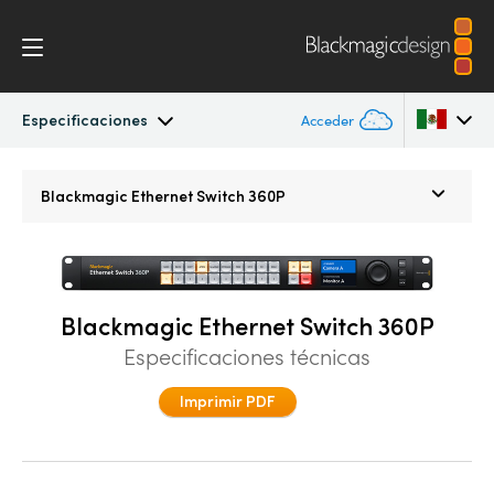
Especificaciones
Acceder
Blackmagic Ethernet Switch
Argentina
Blackmagic
Ethernet Switch 360P
Australia
Especificaciones
Austria
Blackmagic Ethernet Switch 360P
Brazil
Especificaciones técnicas
Canada
Imprimir PDF
China
Denmark