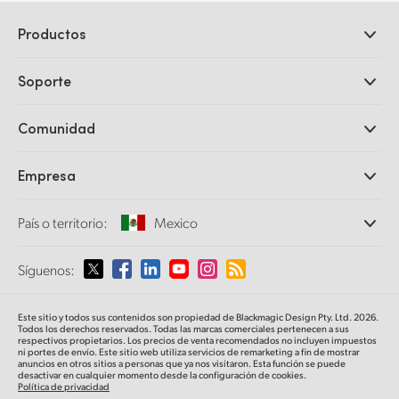
Productos
Cámaras profesionales
Soporte
DaVinci Resolve y Fusion
Mezcladores ATEM
Distribuidores
Comunidad
Ultimatte
Centro de soporte técnico
Grabadores digitales
Contáctanos
Comunidad Splice
Empresa
Captura y reproducción
Escáner Cintel
Oficinas
Conversión de formatos
País o territorio:
Mexico
Perfil empresarial
Conversores profesionales
Colaboradores
Supervisión
Selecciona un país o territorio
Síguenos:
Medios
Almacenamiento en redes
MultiView
Argentina
Este sitio y todos sus contenidos son propiedad de Blackmagic Design Pty. Ltd. 2026.
Direccionamiento y distribución
Todos los derechos reservados. Todas las marcas comerciales pertenecen a sus
respectivos propietarios. Los precios de venta recomendados no incluyen impuestos
Transmisión y codificación
Australia
ni portes de envío. Este sitio web utiliza servicios de remarketing a fin de mostrar
anuncios en otros sitios a personas que ya nos visitaron. Esta función se puede
desactivar en cualquier momento desde la configuración de cookies.
Política de privacidad
Austria