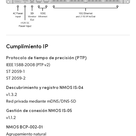
UAE
Ukraine
United Kingdom
Cumplimiento IP
United States
Protocolo de tiempo de precisión (PTP)
IEEE 1588-2008 (PTP v2)
ST 2059‑1
ST 2059‑2
Descubrimiento y registro NMOS IS‑04
v1.3.2
Red privada mediante mDNS/DNS-SD
Gestión de conexión NMOS IS‑05
v1.1.2
NMOS BCP‑002‑01
Agrupamiento natural