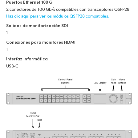
Netherlands
Puertos Ethernet 100 G
2 conectores de 100 Gb/s compatibles con transceptores QSFP28.
New Zealand
Haz clic aquí para ver los módulos QSFP28 compatibles.
Salidas de monitorización SDI
Norway
1
Poland
Conexiones para monitores HDMI
1
Portugal
Interfaz informática
USB‑C
Singapore
South Africa
España
Sweden
Chinese Taipei
Turkey