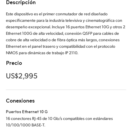
Descripción
Finland
Este dispositivo es el primer conmutador de red diseñado
France
específicamente para la industria televisiva y cinematográfica con
desempeño excepcional. Incluye 16 puertos Ethernet 10G y otros 2
Germany
Ethernet 100G de alta velocidad, conexión QSFP para cables de
cobre de alta velocidad o de fibra óptica más largos, conexiones
Hong Kong SAR, China
Ethernet en el panel trasero y compatibilidad con el protocolo
NMOS para dinámicas de trabajo IP 2110.
India
Precio
Italy
US$2,995
Japan
Korea
Conexiones
Mexico
Puertos Ethernet 10 G
16 conectores RJ‑45 de 10 Gb/s compatibles con estándares
Malaysia
10/100/1000 BASE‑T.