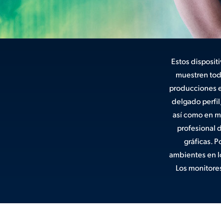
Estos disposit
muestren tod
producciones e
delgado perfil
así como en mó
profesional 
gráficas. 
ambientes en l
Los monitore