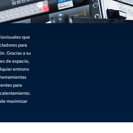
diovisuales que
cladores para
n. Gracias a su
nes de espacio,
alquier entrono
 herramientas
ientes para
ecalentamiento.
 de maximizar