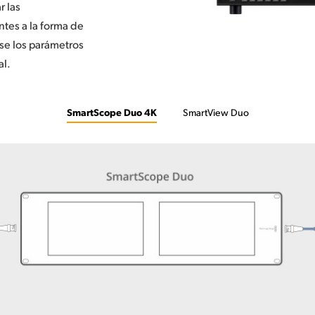
r las
tes a la forma de
se los parámetros
al.
SmartScope Duo 4K
SmartView Duo