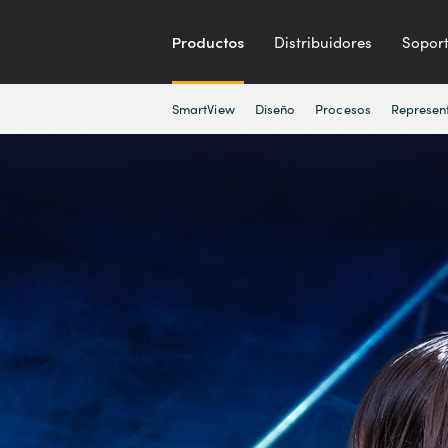
Productos
Distribuidores
Sopor
SmartView
Diseño
Procesos
Represen