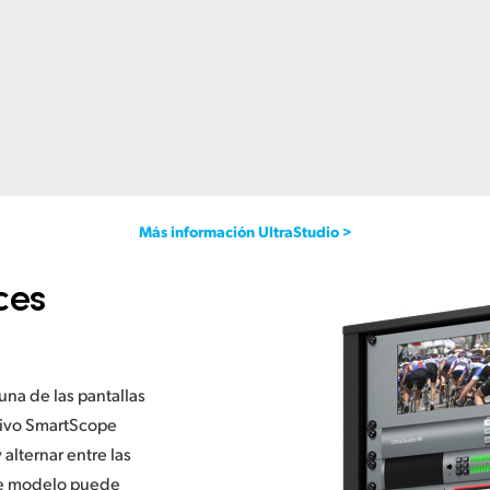
Más información UltraStudio >
ces
una de las pantallas
tivo SmartScope
 alternar entre las
te modelo puede