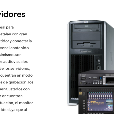
vidores
eal para
nstalan con gran
tidor y conectar la
 ver el contenido
Asimismo, son
es audiovisuales
de los servidores,
encuentran en modo
s de grabación, los
ser ajustados con
se encuentren
tuación, el monitor
deal, ya que al