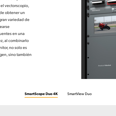
 el vectorscopio,
 de obtener un
 gran variedad de
earse
fuentes en una
ez, al combinarlo
itor, no solo es
agen, sino también
SmartScope Duo 4K
SmartView Duo