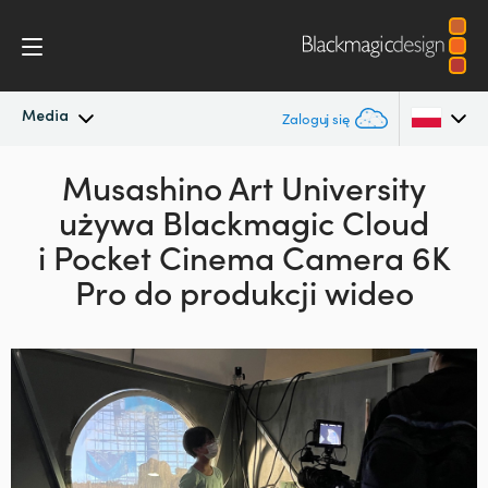
Media
Zaloguj się
Najnowsze wiadomości
Musashino Art University
Argentina
używa
Blackmagic Cloud
Australia
Archiwum wiadomości
i Pocket
Cinema Camera 6K
Austria
Pro do produkcji wideo
Zdjęcia prasowe
Brazil
Canada
China
Denmark