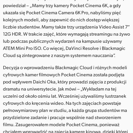
powiedział – „Mamy trzy kamery Pocket Cinema 6K, a gdy
UAE
ukazała się Pocket Cinema Camera 6K Pro, nabyliśmy pięć
kolejnych modeli, aby zapewnić do nich dostęp większej
Ukraine
liczbie studentów. Mamy także trzy urządzenia Video Assist 7”
United Kingdom
12G HDR. W trakcie zajęć, które wymagają streamingu na żywo
lub podczas publicznych wydarzeń na kampusie używamy
United States
ATEM Mini Pro ISO. Co więcej, DaVinci Resolve i Blackmagic
Cloud są zintegrowane z naszym systemem nauczania”.
Decyzja o wprowadzeniu Blackmagic Cloud i różnych modeli
cyfrowych kamer filmowych Pocket Cinema została podjęta
pod wpływem Daichi Oka, który prowadzi zajęcia z produkcji
dramatu na uniwersytecie. Jak mówi – „Wykładam na tej
uczelni od około ośmiu lat. Wcześniej używaliśmy lustrzanek
cyfrowych do kręcenia wideo. Na tych zajęciach powstaje
pełnowymiarowy plan w studiu, a każda grupa studentów ma
przydzielone zadanie i pracuje wspólnie nad stworzeniem
filmu. Zasugerowałem modele Pocket Cinema, ponieważ
chciałem wprowadzić na zajęcia kamerę kinową, dzięki której