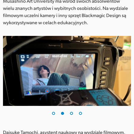
Netherlands
Musashino Art University ma wśród swoich absolwentów
wielu znanych artystów i wybitnych osobistości. Na wydziale
New Zealand
filmowym uczelni kamery i inny sprzęt Blackmagic Design są
wykorzystywane w celach edukacyjnych.
Norway
Polska
Portugal
Singapore
South Africa
Spain
Sweden
Chinese Taipei
Turkey
Daisuke Tamochi, asystent naukowy na wydziale filmowym,