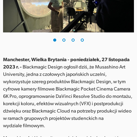
Finland
France
Germany
Hong Kong SAR, China
India
Manchester, Wielka Brytania - poniedziałek, 27 listopada
2023 r. -
Blackmagic Design ogłosił dziś, że Musashino Art
Italy
University, jedna z czołowych japońskich uczelni,
wykorzystuje szereg produktów Blackmagic Design, w tym
Japan
cyfrowe kamery filmowe Blackmagic Pocket Cinema Camera
6K Pro, oprogramowanie DaVinci Resolve Studio do montażu,
Korea
korekcji koloru, efektów wizualnych (VFX) i postprodukcji
dźwięku oraz Blackmagic Cloud na potrzeby produkcji wideo
Mexico
w ramach grupowych projektów studenckich na
Malaysia
wydziale filmowym.