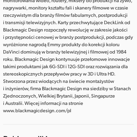
monitorowania wideo, routery, miksery do produkcji na żywo,
nagrywarki, monitory kształtu fali i skanery filmowe w czasie
rzeczywistym dla branży filmów fabularnych, postprodukcji
i transmisji telewizyjnych. Karty przechwytujące DeckLink od
Blackmagic Design rozpoczęły rewolucję w zakresie jakości
i przystępności cenowej w branży postprodukcji, podczas gdy
wyróżnione nagrodą Emmy produkty do korekcji koloru
DaVinci dominują w branży telewizyjnej i filmowej od 1984
roku. Blackmagic Design kontynuuje przełomowe innowacje
takimi produktami jak 6G-SDI i 12G-SDI oraz rozwiązania dla
stereoskopicznych przepływów pracy w 3D i Ultra HD.
Stworzona przez wiodących na świecie montażystów
i inżynierów, firma Blackmagic Design ma siedziby w Stanach
Zjednoczonych, Wielkiej Brytanii, Japonii, Singapurze
i Australii. Więcej informacji na stronie
www.blackmagicdesign.com/pl