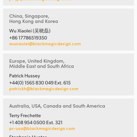
China, Singapore,
Hong Kong and Korea
Wu Xiaolei (吴晓磊)
+86 17786519350
wuxiaolei@blackmagicdesign.com
Europe, United Kingdom,
Middle East and South Africa
Patrick Hussey
+44(0) 1565 830 049 Ext. 615
patrickh@blackmagicdesign.com
Australia, USA, Canada and South America
Terry Frechette
+1 408 954 0500 Ext. 321
pr-usa@blackmagicdesign.com
Stephanie Hueter