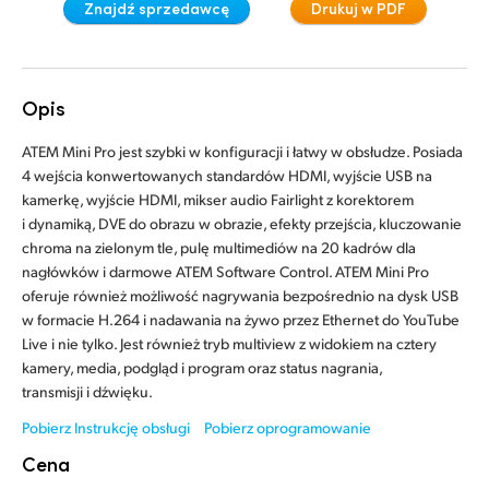
Znajdź sprzedawcę
Drukuj w PDF
Finland
Sterowanie
France
Specyfikacje
Opis
Germany
ATEM Mini Pro jest szybki w konfiguracji i łatwy w obsłudze. Posiada
Hong Kong SAR, China
4 wejścia konwertowanych standardów HDMI, wyjście USB na
kamerkę, wyjście HDMI, mikser audio Fairlight z korektorem
India
i dynamiką, DVE do obrazu w obrazie, efekty przejścia, kluczowanie
chroma na zielonym tle, pulę multimediów na 20 kadrów dla
Italy
nagłówków i darmowe ATEM Software Control. ATEM Mini Pro
oferuje również możliwość nagrywania bezpośrednio na dysk USB
Japan
w formacie H.264 i nadawania na żywo przez Ethernet do YouTube
Live i nie tylko. Jest również tryb multiview z widokiem na cztery
Korea
kamery, media, podgląd i program oraz status nagrania,
transmisji i dźwięku.
Mexico
Pobierz Instrukcję obsługi
Pobierz oprogramowanie
Malaysia
Cena