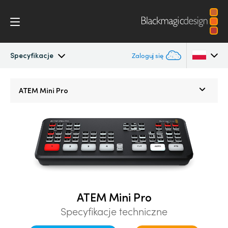
Specyfikacje
Zaloguj się
ATEM Mini
Argentina
ATEM Mini Pro
Australia
Przepływ pracy
Austria
Oprogramowanie
Brazil
Rozpoczęcie pracy
Canada
Edycja
China
ATEM Mini Pro
Specyfikacje techniczne
Denmark
Advanced Panel