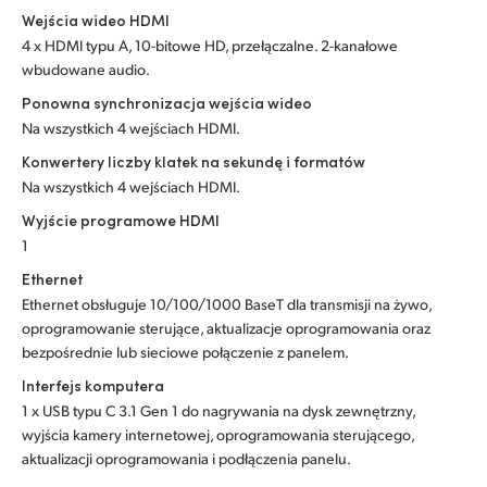
Wejścia wideo HDMI
UAE
4 x HDMI typu A, 10-bitowe HD, przełączalne. 2-kanałowe
wbudowane audio.
Ukraine
Ponowna synchronizacja wejścia wideo
United Kingdom
Na wszystkich 4 wejściach HDMI.
Konwertery liczby klatek na sekundę i formatów
United States
Na wszystkich 4 wejściach HDMI.
Wyjście programowe HDMI
1
Ethernet
Ethernet obsługuje 10/100/1000 BaseT dla transmisji na żywo,
oprogramowanie sterujące, aktualizacje oprogramowania oraz
bezpośrednie lub sieciowe połączenie z panelem.
Interfejs komputera
1 x USB typu C 3.1 Gen 1 do nagrywania na dysk zewnętrzny,
wyjścia kamery internetowej, oprogramowania sterującego,
aktualizacji oprogramowania i podłączenia panelu.