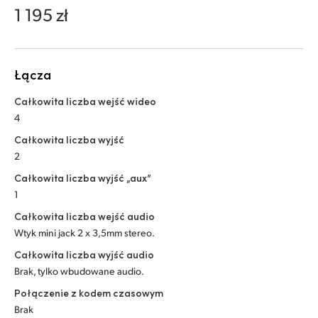
Netherlands
1 195 zł
New Zealand
Norway
Łącza
Polska
Całkowita liczba wejść wideo
4
Portugal
Całkowita liczba wyjść
Singapore
2
Całkowita liczba wyjść „aux”
South Africa
1
Spain
Całkowita liczba wejść audio
Wtyk mini jack 2 x 3,5mm stereo.
Sweden
Całkowita liczba wyjść audio
Brak, tylko wbudowane audio.
Chinese Taipei
Połączenie z kodem czasowym
Turkey
Brak