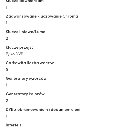
Klucze downstream
1
Zaawansowane kluczowanie Chroma
1
Klucze liniowe/Luma
2
Klucze przejść
Tylko DVE.
Całkowita liczba warstw
5
Generatory wzorców
1
Generatory kolorów
2
DVE z obramowaniem i dodaniem cieni
1
Interfejs