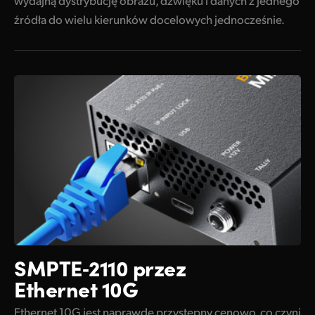
wydajną dystrybucję obrazu, dźwięku i danych z jednego
Obsługa zdalnych ustawień i aktualizacji
źródła do wielu kierunków docelowych jednocześnie.
Uniwersalne i redundantne zasilanie
Dostępny w 13 popularnych językach
SMPTE‑2110 przez
Ethernet 10G
Ethernet 10G jest naprawdę przystępny cenowo, co czyni