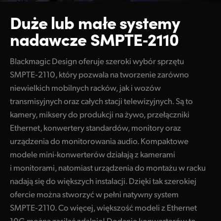
Konwertery
UAE
Duże lub małe
systemy
Blackmagic 2110 IP SDI to HDMI 12G‑10
nadawcze SMPTE‑2110
Ukraine
Redundantne produkty 100G
United Kingdom
Blackmagic Design oferuje szeroki wybór sprzętu
Konwertery
SMPTE‑2110, który pozwala na tworzenie zarówno
United States
Blackmagic StudioBridge 10G PWR
niewielkich mobilnych racków, jak i wozów
transmisyjnych oraz całych stacji telewizyjnych. Są to
Blackmagic StudioBridge 100G
kamery, miksery do produkcji na żywo, przełączniki
Ethernet, konwertery standardów, monitory oraz
Blackmagic SDI Expander 8x12G
urządzenia do monitorowania audio. Kompaktowe
Konwersja standardów
modele mini-konwerterów działają z kamerami
i monitorami, natomiast urządzenia do montażu w racku
Blackmagic UpDownCross 100G
nadają się do większych instalacji. Dzięki tak szerokiej
Przełączniki Ethernet
ofercie można stworzyć w pełni natywny system
SMPTE‑2110. Co więcej, większość modeli z Ethernet
Blackmagic Ethernet Switch 360P
10G można zasilać zdalnie! Dodanie konwerterów to