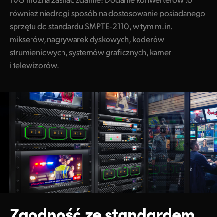
Blackmagic Ethernet Switch 820
również niedrogi sposób na dostosowanie posiadanego
sprzętu do standardu SMPTE‑2110, w tym m.in.
Przechwytywanie i odtwarzanie
mikserów, nagrywarek dyskowych, koderów
DeckLink IP 100G
strumieniowych, systemów graficznych, kamer
i telewizorów.
Nagrywarki dyskowe
HyperDeck ISO Recorder 100G
Miksery
ATEM 4 M/E Constellation IP
ATEM 4 M/E Constellation IP Plus
ATEM Monitoring Rack Panel 20
ATEM Monitoring Rack Panel 40
Kamery
Zgodność ze standardem