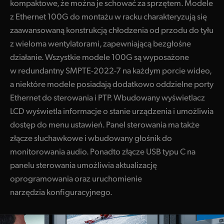
kompaktowe, że można je schować za sprzętem. Modele
z Ethernet 100G do montażu w racku charakteryzują się
zaawansowaną konstrukcją chłodzenia od przodu do tyłu
z wieloma wentylatorami, zapewniającą bezgłośne
działanie. Wszystkie modele 100G są wyposażone
w redundantny SMPTE-2022-7 na każdym porcie wideo,
a niektóre modele posiadają dodatkowo oddzielne porty
Ethernet do sterowania i PTP. Wbudowany wyświetlacz
LCD wyświetla informacje o stanie urządzenia i umożliwia
dostęp do menu ustawień. Panel sterowania ma także
złącze słuchawkowe i wbudowany głośnik do
monitorowania audio. Ponadto złącze USB typu C na
panelu sterowania umożliwia aktualizację
oprogramowania oraz uruchomienie
narzędzia konfiguracyjnego.