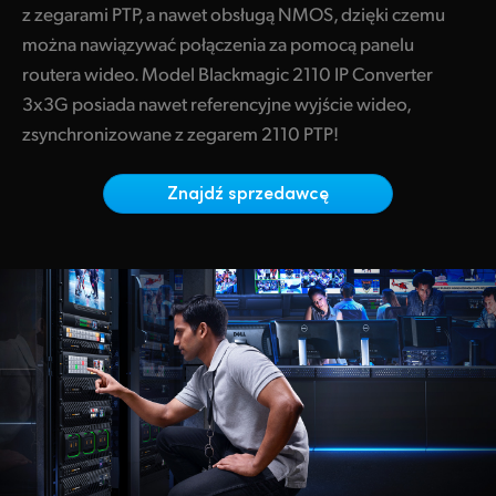
Netherlands
Blackmagic 2110 IP Converter 8x12G SFP
z zegarami PTP, a nawet obsługą NMOS, dzięki czemu
można nawiązywać połączenia za pomocą panelu
New Zealand
Zaawansowana konwersja standardów
routera wideo. Model Blackmagic 2110 IP Converter
Norway
Blackmagic 2110 IP UpDownCross 12G
3x3G posiada nawet referencyjne wyjście wideo,
zsynchronizowane z zegarem 2110 PTP!
Polska
Blackmagic 2110 IP Presentation Converter
Znajdź sprzedawcę
Monitorowanie Ultra HD
Portugal
SmartView 4K G3
Singapore
Blackmagic Audio Monitor 12G G3
South Africa
Kamery Ultra HD
Spain
Blackmagic Studio Camera Pro
Sweden
Blackmagic URSA Cine 12K LF
Chinese Taipei
Redundantne produkty 10G
Turkey