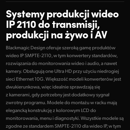
Modele Mini lub do montażu w racku
Finland
Systemy produkcji
wideo
Produkty Ethernet 10G
France
IP 2110
do transmisji,
Konwertery o wysokiej rozdzielczości
produkcji na
żywo i AV
Germany
Blackmagic 2110 IP Converter 3x3G
Hong Kong SAR, China
Blackmagic Design oferuje szeroką gamę produktów
Konwertery Ultra HD Ethernet 10G
wideo IP SMPTE‑2110, w tym konwertery standardów,
India
Blackmagic 2110 IP Mini IP to HDMI
rozwiązania do monitorowania wideo i audio, a nawet
Italy
kamery. Obsługują one Ultra HD przy użyciu niedrogiej
Blackmagic 2110 IP Mini IP to HDMI SFP
sieci Ethernet 10G. Większość modeli konwerterów jest
Japan
Blackmagic 2110 IP SDI to HDMI 12G
dwukierunkowa, więc idealnie sprawdzają się
Korea
z kamerami, gdy potrzebny jest dodatkowy sygnał
Blackmagic 2110 IP Mini BiDirect 12G
zwrotny programu. Modele do montażu w racku mają
Mexico
Blackmagic 2110 IP Mini BiDirect 12G SFP
elegancką konstrukcję z kolorowym LCD
do
monitorowania,
menu i diagnostyki. Wszystkie modele są
Malaysia
Blackmagic 2110 IP Converter 4x12G PWR
zgodne ze standardem SMPTE‑2110 dla wideo IP, w tym