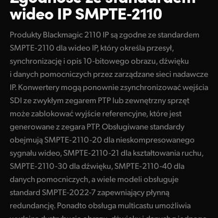
wideo IP SMPTE‑2110
Blackmagic URSA Cine 12K 100G
Blackmagic URSA Cine Immersive 100G
Produkty Blackmagic 2110 IP są zgodne ze standardem
SMPTE‑2110 dla wideo IP, który określa przesył,
Nadawcze audio
synchronizację i opis 10-bitowego obrazu, dźwięku
Fairlight Live
i danych pomocniczych przez zarządzane sieci nadawcze
IP. Konwertery mogą ponownie zsynchronizować wejścia
Fairlight Live Audio Panels
SDI ze zwykłym zegarem PTP lub zewnętrzny sprzęt
Z
awiera protokół NMOS do budowy wirtualnego routera
może zablokować wyjście referencyjne, które jest
generowane z zegara PTP. Obsługiwane standardy
P
rawdziwie 10-bitowa jakość transmisji obrazu
obejmują SMPTE‑2110-20 dla nieskompresowanego
Redundancja SMPTE-2022‑7
sygnału wideo, SMPTE‑2110-21 dla kształtowania ruchu,
SMPTE‑2110-30 dla dźwięku, SMPTE‑2110-40 dla
Niskie koszty, wysoki klatkaż Ultra HD
danych pomocniczych, a wiele modeli obsługuje
H
DMI idealny do telewizorów, monitorów i projektorów
standard SMPTE-2022-7 zapewniający płynną
redundancję. Ponadto obsługa multicastu umożliwia
O
bsługa wszystkich formatów SD, HD i Ultra HD do 2160p60