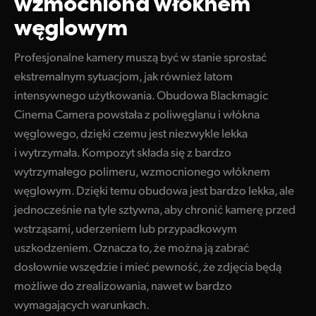
wzmocniona
włóknem
węglowym
UAE
Ukraine
Profesjonalne kamery muszą być w stanie sprostać
ekstremalnym sytuacjom, jak również latom
United Kingdom
intensywnego użytkowania. Obudowa Blackmagic
United States
Cinema Camera powstała z poliwęglanu i włókna
węglowego, dzięki czemu jest niezwykle lekka
i wytrzymała. Kompozyt składa się z bardzo
wytrzymałego polimeru, wzmocnionego włóknem
węglowym. Dzięki temu obudowa jest bardzo lekka, ale
jednocześnie na tyle sztywna, aby chronić kamerę przed
wstrząsami, uderzeniem lub przypadkowym
uszkodzeniem. Oznacza to, że można ją zabrać
dosłownie wszędzie i mieć pewność, że zdjęcia będą
możliwe do zrealizowania, nawet w bardzo
wymagających warunkach.