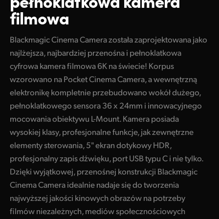
pełnoklatkowa kamera
Finland
filmowa
Specyfikacje
France
Blackmagic Cinema Camera została zaprojektowana jako
Germany
najlżejsza, najbardziej przenośna i pełnoklatkowa
cyfrowa kamera filmowa 6K na świecie! Korpus
Hong Kong SAR, China
wzorowano na Pocket Cinema Camera, a wewnętrzną
elektronikę kompletnie przebudowano wokół dużego,
India
pełnoklatkowego sensora 36 x 24mm i innowacyjnego
Italy
mocowania obiektywu L-Mount. Kamera posiada
wysokiej klasy, profesjonalne funkcje, jak zewnętrzne
Japan
elementy sterowania, 5" ekran dotykowy HDR,
Korea
profesjonalny zapis dźwięku, port USB typu C i nie tylko.
Dzięki wyjątkowej, przenośnej konstrukcji Blackmagic
Mexico
Cinema Camera idealnie nadaje się do tworzenia
najwyższej jakości kinowych obrazów na potrzeby
Malaysia
filmów niezależnych, mediów społecznościowych