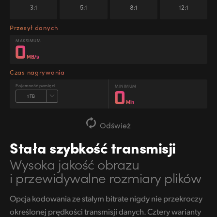
3:1
5:1
8:1
12:1
Przesył danych
MAKSIMUM
0
MB/s
Czas nagrywania
Pojemność pamięci
MINIMUM
0
1 TB
Min
Odśwież
Stała szybkość transmisji
Wysoka jakość obrazu
i przewidywalne rozmiary plików
Opcja kodowania ze stałym bitrate nigdy nie przekroczy
określonej prędkości transmisji danych. Cztery warianty