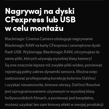
Finland
Nagrywaj na
dyski
Specyfikacje
CFexpress
lub USB
France
w celu montażu
Germany
Hong Kong SAR, China
Blackmagic Cinema Camera obsługuje nagrywanie
Blackmagic RAW na karty CFexpress i zewnętrzne dyski
India
flash USB. Wybierając Blackmagic RAW, otrzymujesz te
Italy
same pliki, których używają wysokiej klasy kamery!
Są one znacznie lepsze niż zwykłe pliki wideo, ponieważ
Japan
rejestrują pełny zakres dynamiki sensora. Można więc
zastosować profesjonalną korekcję kolorów DaVinci
Korea
i uzyskać niesamowite, kinowe obrazy. DaVinci Resolve
Mexico
jest oprogramowaniem używanym w wysokiej klasy
hollywoodzkich filmach, a ponieważ jest bezpłatne,
Malaysia
możesz uzyskać ten sam kinowy efekt w swojej produkcji