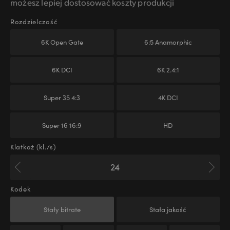
możesz lepiej dostosować koszty produkcji
Rozdzielczość
6K Open Gate
6:5 Anamorphic
6K DCI
6K 2.4:1
Super 35 4:3
4K DCI
Super 16 16:9
HD
Klatkaż (kl./s)
Kodek
Stały bitrate
Stała jakość