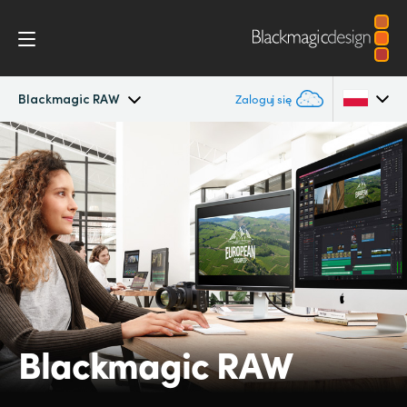
Blackmagic RAW
Zaloguj się
Cinema Camera
Argentina
Australia
Konstrukcja
Austria
Akcesoria
Brazil
Blackmagic OS
Canada
Blackmagic RAW
Blackmagic RAW
China
Denmark
Galeria