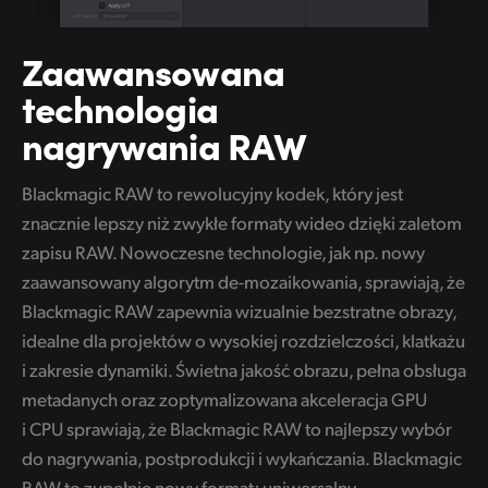
UAE
Zaawansowana
Ukraine
technologia
United Kingdom
nagrywania RAW
United States
Blackmagic RAW to rewolucyjny kodek, który jest
znacznie lepszy niż zwykłe formaty wideo dzięki zaletom
zapisu RAW. Nowoczesne technologie, jak np. nowy
zaawansowany algorytm de-mozaikowania, sprawiają, że
Blackmagic RAW zapewnia wizualnie bezstratne obrazy,
idealne dla projektów o wysokiej rozdzielczości, klatkażu
i zakresie dynamiki. Świetna jakość obrazu, pełna obsługa
metadanych oraz zoptymalizowana akceleracja GPU
i CPU sprawiają, że Blackmagic RAW to najlepszy wybór
do nagrywania, postprodukcji i wykańczania. Blackmagic
RAW to zupełnie nowy format: uniwersalny,