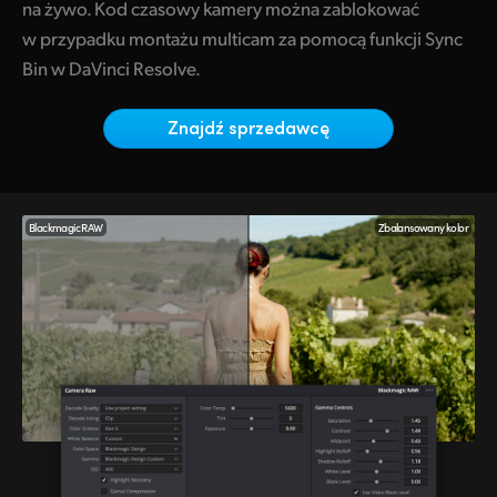
Netherlands
na żywo. Kod czasowy kamery można zablokować
w przypadku montażu multicam za pomocą funkcji Sync
New Zealand
Bin w DaVinci Resolve.
Norway
Znajdź sprzedawcę
Polska
Portugal
Blackmagic RAW
Zbalansowany kolor
Singapore
South Africa
Spain
Sweden
Chinese Taipei
Turkey