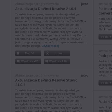
Aktualizacja oprogramowania
jutro
Instrukcj
Aktualizacja DaVinci Resolve 21.0.4
PL: Ins
Convert
Ta aktualizacja oprogramowania dodaje obsługę
ponownego łączenia klipów proxy o różnych
Niniejsza 
formatach, obsługę dodatkowych formatów X-OCN, a
informacj
także możliwość wykorzystania skryptów API do
korzystan
przeglądania wybranych klipów na osi czasu oraz
Blackmagi
ulepszone odtwarzanie w czasie rzeczywistym na
osiach czasu dzięki dużej pamięci podręcznej. Pomoc
Pobierz
techniczna dla darmowej wersji DaVinci Resolve 21
jest dostępna wyłącznie na forum społecznościowym
Blackmagic Design.
Czytaj więcej
Instrukcj
Mac OS
Linux
Podręcz
Podręczni
Windows x86
Windows ARM
szczegóło
DaVinci R
efektów w
Aktualizacja oprogramowania
jutro
zdjęć, po
Aktualizacja DaVinci Resolve Studio
Pobierz
21.0.4
Ta aktualizacja oprogramowania dodaje obsługę
ponownego łączenia klipów proxy o różnych
Instrukcj
formatach, obsługę dodatkowych formatów X-OCN, a
także możliwość wykorzystania skryptów API do
Fusion 
przeglądania wybranych klipów na osi czasu oraz
Instrukcj
ulepszone odtwarzanie w czasie rzeczywistym na
informacj
osiach czasu dzięki dużej pamięci podręcznej. Ta