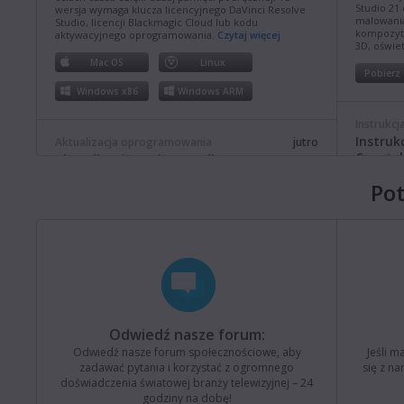
Studio 21
wersja wymaga klucza licencyjnego DaVinci Resolve
malowania
Studio, licencji Blackmagic Cloud lub kodu
kompozyt
aktywacyjnego oprogramowania.
Czytaj więcej
3D, oświet
Mac OS
Linux
Pobierz
Windows x86
Windows ARM
Instrukcj
Instruk
Aktualizacja oprogramowania
jutro
Constel
Aktualizacja Fusion Studio 21.0.4
Niniejsza
Ta aktualizacja oprogramowania usprawnia obsługę
Po
na temat i
długich ścieżek w systemie Windows, a także poprawia
dotyczące
ogólną wydajność i stabilność. Ta wersja wymaga
4K i 8K.
klucza licencyjnego Fusion Studio, klucza licencyjnego
DaVinci Resolve Studio lub klucza aktywacyjnego.
Czytaj więcej
Pobierz
Mac OS
Linux
Instrukcj
Windows x86
Windows ARM
Instruk
Televis
Odwiedź nasze forum:
Niniejsza
Aktualizacja oprogramowania
ostatni poniedziałek
Odwiedź nasze forum społecznościowe, aby
Jeśli m
na temat i
Aktualizacja Blackmagic Converters 12.3
zadawać pytania i korzystać z ogromnego
się z n
ATEM Tele
doświadczenia światowej branży telewizyjnej ­– 24
4K8.
Ta aktualizacja oprogramowania dodaje obsługę
godziny na dobę!
nowego Blackmagic SDI Expander 8x12G.
Czytaj więcej