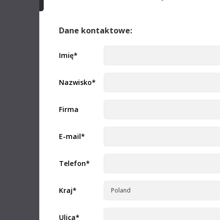
URSA C
Mac OS
Linux
Niniejsza
CFexpress
Windows x86
Windows ARM
za pomocą
Dane kontaktowe:
Czytaj w
Aktualizacja oprogramowania
22 lip 2026
Imię
*
Aktualizacja Fusion Studio 21.0.3
Nota inf
Ta aktualizacja ulepsza nakładki okna montażowego,
obsługę zasobów DRFX oraz elementy sterujące
Zalecan
Nazwisko
*
narzędzia Krokodove. Ta wersja wymaga klucza
PYXIS 1
licencyjnego Fusion Studio, klucza licencyjnego
DaVinci Resolve Studio lub klucza aktywacyjnego.
Niniejsza
Czytaj więcej
CFexpress
Firma
za pomocą
Mac OS
Linux
Czytaj w
E-mail
*
Windows x86
Windows ARM
Uwaga
Telefon
*
Aktualizacja oprogramowania
09 lip 2026
Przewod
Aktualizacja 10.3 mikserów ATEM
Resolve
Ta aktualizacja oprogramowania dodaje obsługę
Ten przew
Kraj
*
cyfrowego wyjścia audio USB dla Fairlight Live w
przegląd 
obsługiwanych modelach mikserów ATEM, w tym
ATEM Mini Pro, ATEM Mini Extreme, ATEM SDI
Pobierz
Extreme ISO, ATEM Television Studio i ATEM
Ulica
*
Constellation 4K. Ponadto dodaje obsługę Blackmagic