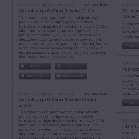
Aktualizacja oprogramowania
ostatnia środa
Instrukcj
Aktualizacja DaVinci Resolve 21.0.4
PL: Ins
Convert
Ta aktualizacja oprogramowania dodaje obsługę
ponownego łączenia klipów proxy o różnych
Niniejsza 
formatach, obsługę dodatkowych formatów X-OCN, a
informacj
także możliwość wykorzystania skryptów API do
korzystan
przeglądania wybranych klipów na osi czasu oraz
Blackmagi
ulepszone odtwarzanie w czasie rzeczywistym na
osiach czasu dzięki dużej pamięci podręcznej. Pomoc
Pobierz
techniczna dla darmowej wersji DaVinci Resolve 21
jest dostępna wyłącznie na forum społecznościowym
Blackmagic Design.
Czytaj więcej
Instrukcj
Mac OS
Linux
Podręcz
Podręczni
Windows x86
Windows ARM
szczegóło
DaVinci R
efektów w
Aktualizacja oprogramowania
ostatnia środa
zdjęć, po
Aktualizacja DaVinci Resolve Studio
Pobierz
21.0.4
Ta aktualizacja oprogramowania dodaje obsługę
ponownego łączenia klipów proxy o różnych
Instrukcj
formatach, obsługę dodatkowych formatów X-OCN, a
także możliwość wykorzystania skryptów API do
Fusion 
przeglądania wybranych klipów na osi czasu oraz
Instrukcj
ulepszone odtwarzanie w czasie rzeczywistym na
informacj
osiach czasu dzięki dużej pamięci podręcznej. Ta