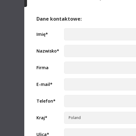
URSA C
Mac OS
Linux
Niniejsza
CFexpress
Windows x86
Windows ARM
za pomocą
Dane kontaktowe:
Czytaj w
Aktualizacja oprogramowania
22 lip 2026
Imię
*
Aktualizacja Fusion Studio 21.0.3
Nota inf
Ta aktualizacja ulepsza nakładki okna montażowego,
obsługę zasobów DRFX oraz elementy sterujące
Zalecan
Nazwisko
*
narzędzia Krokodove. Ta wersja wymaga klucza
PYXIS 1
licencyjnego Fusion Studio, klucza licencyjnego
DaVinci Resolve Studio lub klucza aktywacyjnego.
Niniejsza
Czytaj więcej
CFexpress
Firma
za pomocą
Mac OS
Linux
Czytaj w
E-mail
*
Windows x86
Windows ARM
Uwaga
Telefon
*
Aktualizacja oprogramowania
09 lip 2026
Przewod
Aktualizacja 10.3 mikserów ATEM
Resolve
Ta aktualizacja oprogramowania dodaje obsługę
Ten przew
Kraj
*
cyfrowego wyjścia audio USB dla Fairlight Live w
przegląd 
obsługiwanych modelach mikserów ATEM, w tym
ATEM Mini Pro, ATEM Mini Extreme, ATEM SDI
Pobierz
Extreme ISO, ATEM Television Studio i ATEM
Ulica
*
Constellation 4K. Ponadto dodaje obsługę Blackmagic