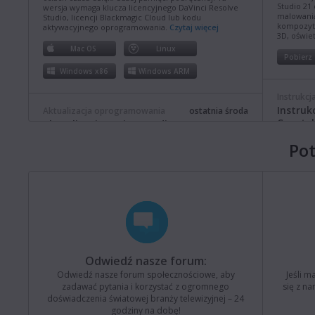
Studio 21
wersja wymaga klucza licencyjnego DaVinci Resolve
malowania
Studio, licencji Blackmagic Cloud lub kodu
kompozyt
aktywacyjnego oprogramowania.
Czytaj więcej
3D, oświet
Mac OS
Linux
Pobierz
Windows x86
Windows ARM
Instrukcj
Instruk
Aktualizacja oprogramowania
ostatnia środa
Constel
Aktualizacja Fusion Studio 21.0.4
Niniejsza
Ta aktualizacja oprogramowania usprawnia obsługę
Po
na temat i
długich ścieżek w systemie Windows, a także poprawia
dotyczące
ogólną wydajność i stabilność. Ta wersja wymaga
4K i 8K.
klucza licencyjnego Fusion Studio, klucza licencyjnego
DaVinci Resolve Studio lub klucza aktywacyjnego.
Czytaj więcej
Pobierz
Mac OS
Linux
Instrukcj
Windows x86
Windows ARM
Instruk
Televis
Odwiedź nasze forum:
Niniejsza
Aktualizacja oprogramowania
ostatni poniedziałek
Odwiedź nasze forum społecznościowe, aby
Jeśli m
na temat i
Aktualizacja Blackmagic Converters 12.3
zadawać pytania i korzystać z ogromnego
się z n
ATEM Tele
doświadczenia światowej branży telewizyjnej ­– 24
4K8.
Ta aktualizacja oprogramowania dodaje obsługę
godziny na dobę!
nowego Blackmagic SDI Expander 8x12G.
Czytaj więcej