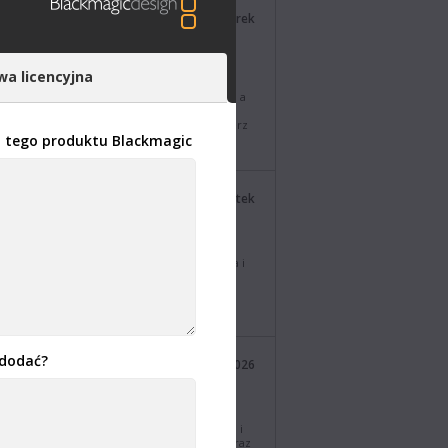
Blackmagic Design
ostatni wtorek
@BMD_NewsPL
izacja DaVinci Resolve 21.0.4! Dodaje obsługę
wa licencyjna
ego łączenia klipów proxy o różnych
ach, obsługę dodatkowych formatów X-OCN, a
obsługę skryptów API umożliwiających
ądanie wybranych klipów na osi czasu. Pobierz
z tego produktu Blackmagic
s://bmd.link/pl/xddFzx
Blackmagic Design
ostatni czwartek
@BMD_NewsPL
agic Camera 10.2.1. Ta aktualizacja
amowania zawiera usprawnienia nagrywania i
zania w formatach H.265 i H.264 w kamerze
agic URSA Broadcast G2. Pobierz teraz z
ackmagicdesign.com/pl/support
 dodać?
Blackmagic Design
27 lip 2026
@BMD_NewsPL
odele UltraStudio Mini 12G! Trzy nowe,
kle przenośne modele do przechwytywania i
zania z Thunderbolt™ 4 ze złączami HDMI oraz