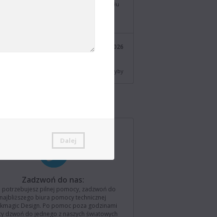
12G-SDI do odtwarzania 10-bitowego sygnału
ienia i klucza. Więcej na
/bmd.link/pl/tmV4W7
Blackmagic Design
21 lip 2026
@BMD_NewsPL
izacja DaVinci Resolve 21.0.3! Dodaje nowe tryby
zania dla krzywych prędkości i klatek
ngu, lepszą obsługę multimediów z przeplotem
pcje kodowania QuickSync dla starszych
ów Intel. Pobierz z https://bmd.link/pl/77T9rf
Blackmagic Design
21 lip 2026
@BMD_NewsPL
Dalej
agic Camera for iOS 3.4 już dostępna! Dodaje
 opcji sterowania z Apple Watch, zdalne
zanie kamerami do wczytywania zapisanych list
 obsługa interfejsu REST API aplikacji
Zadzwoń do nas:
agic Camera. Pobierz teraz z
//bmd.link/pl/Kz3Mwj
li potrzebujesz pilnej pomocy, zadzwoń do
najbliższego biura pomocy technicznej
ckmagic Design. Po pomoc poza godzinami
Blackmagic Design
cy dzwoń do jednego z naszych światowych
15 lip 2026