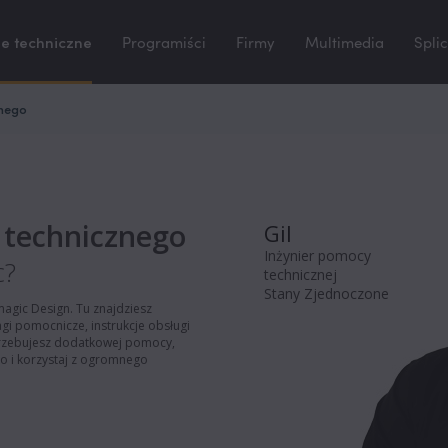
e techniczne
Programiści
Firmy
Multimedia
Spli
znego
 technicznego
Gil
Inżynier pomocy
c?
technicznej
Stany Zjednoczone
agic Design. Tu znajdziesz
i pomocnicze, instrukcje obsługi
otrzebujesz dodatkowej pomocy,
 i korzystaj z ogromnego