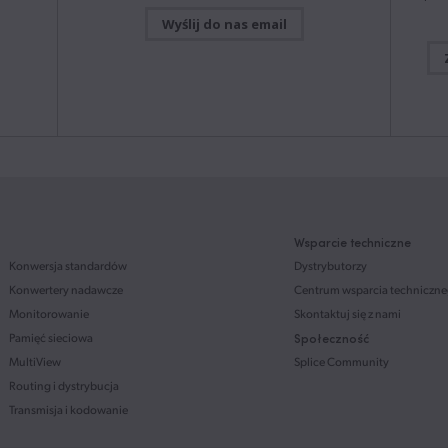
Mac OS & Windows
Pobierz
Wyślij do nas email
Blackm
wideo 
Instrukcja obsługi
09 lip 2026
WearOS
 piątek
Instrukcja obsługi ATEM Mini
ciągłe
Focus 
Instrukcja ta zawiera pełną instalację, konfigurację i
więcej
odniesienia dotyczące obsługi potrzebne do
zrozumienia funkcji ATEM Mini.
atach
dcast
Mac OS & Windows
Pobierz
Instrukcja obsługi
09 lip 2026
Aktual
Instrukcja obsługi ATEM SDI
cyfrow
Wsparcie techniczne
ip 2026
obsług
Instrukcja ta zawiera pełną instalację, konfigurację i
Konwersja standardów
Dystrybutorzy
obsług
odniesienia dotyczące obsługi potrzebne do
https:
Konwertery nadawcze
Centrum wsparcia techniczn
zrozumienia funkcji ATEM SDI.
ę
Monitorowanie
Skontaktuj się z nami
i
Mac OS & Windows
Pobierz
Pamięć sieciowa
Społeczność
MultiView
Splice Community
Instrukcja obsługi
09 lip 2026
Routing i dystrybucja
Ostate
Instrukcja obsługi Fairlight Live
zaawan
Transmisja i kodowanie
Niniejsza instrukcja opisuje podstawowe elementy
transm
ip 2026
interfejsu użytkownika Fairlight Live, aby umożliwić Ci
pełna 
ogólne zapoznanie się z obsługą aplikacji.
kompat