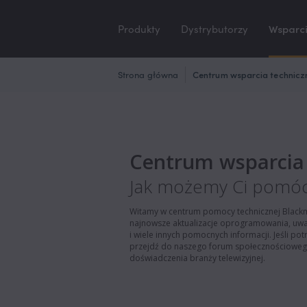
Produkty
Dystrybutorzy
Wsparci
Strona główna
Centrum wsparcia technic
Centrum wsparcia
Jak możemy Ci pomó
Witamy w centrum pomocy technicznej Blackm
najnowsze aktualizacje oprogramowania, uwag
i wiele innych pomocnych informacji. Jeśli p
przejdź do naszego forum społecznościowego
doświadczenia branży telewizyjnej.