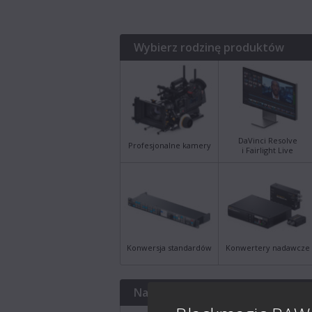
Wybierz rodzinę produktów
DaVinci Resolve
Profesjonalne kamery
i Fairlight Live
Konwersja standardów
Konwertery nadawcze
Najnowsze materiały do pobrani