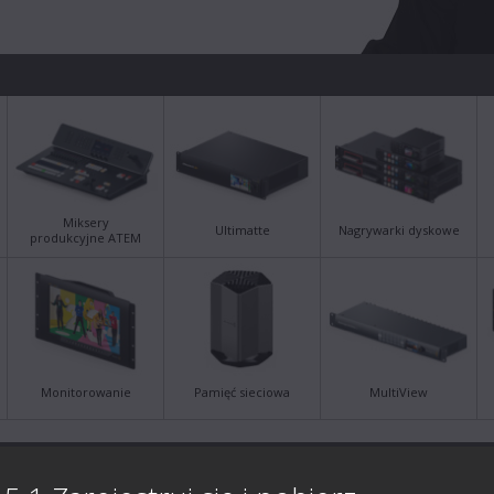
Miksery
Ultimatte
Nagrywarki dyskowe
produkcyjne ATEM
Monitorowanie
Pamięć sieciowa
MultiView
a
Najnowsze informacje
Najn