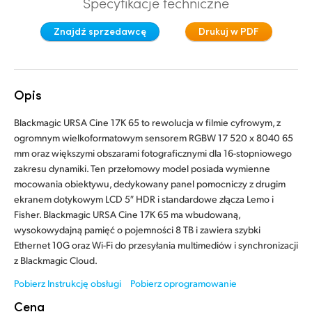
Specyfikacje techniczne
Finland
Specyfikacje
Znajdź sprzedawcę
Drukuj w PDF
France
Germany
Opis
Hong Kong SAR, China
Blackmagic URSA Cine 17K 65 to rewolucja w filmie cyfrowym, z
India
ogromnym wielkoformatowym sensorem RGBW 17 520 x 8040 65
mm oraz większymi obszarami fotograficznymi dla 16-stopniowego
Italy
zakresu dynamiki. Ten przełomowy model posiada wymienne
mocowania obiektywu, dedykowany panel pomocniczy z drugim
Japan
ekranem dotykowym LCD 5″ HDR i standardowe złącza Lemo i
Fisher. Blackmagic URSA Cine 17K 65 ma wbudowaną,
Korea
wysokowydajną pamięć o pojemności 8 TB i zawiera szybki
Ethernet 10G oraz Wi-Fi do przesyłania multimediów i synchronizacji
Mexico
z Blackmagic Cloud.
Malaysia
Pobierz Instrukcję obsługi
Pobierz oprogramowanie
Cena