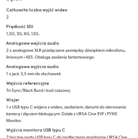
Całkowita liczba wyjść wideo
2
Prędkość SDI
1,5G, 3G, 6G, 12G.
Analogowe wejścia audio
2 x analogowe XLR przełączane pomiędzy dźwiękiem mikrofonu,
liniowym i AES. Obsługa zasilania fantomowego.
Analogowe wyjścia audio
1 x jack 3,5 mm do słuchawek
Wejścia referencyjne
Tri-Sync/Black Burst i kod czasowy.
Wizjer
1 x USB typu C wizjera z wideo, zasilaniem, danymi do sterowania
kamerą i złączem blokującym. Działa z URSA Cine EVF i PYXIS
Monitor.
Wyjścia monitora USB typu C
2 boczne porty USB typu C do podłączenia monitorów URSA Cine