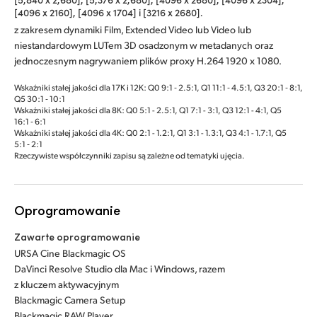
[4096 x 2160], [4096 x 1704] i [3216 x 2680].
z zakresem dynamiki Film, Extended Video lub Video lub
niestandardowym LUTem 3D osadzonym w metadanych oraz
jednoczesnym nagrywaniem plików proxy H.264 1920 x 1080.
Wskaźniki stałej jakości dla 17K i 12K: Q0 9:1 ‑ 2.5:1, Q1 11:1 ‑ 4.5:1, Q3 20:1 ‑ 8:1,
Q5 30:1 ‑ 10:1
Wskaźniki stałej jakości dla 8K: Q0 5:1 - 2.5:1, Q1 7:1 - 3:1, Q3 12:1 - 4:1, Q5
16:1 ‑ 6:1
Wskaźniki stałej jakości dla 4K: Q0 2:1 - 1.2:1, Q1 3:1 - 1.3:1, Q3 4:1 - 1.7:1, Q5
5:1 ‑ 2:1
Rzeczywiste współczynniki zapisu są zależne od tematyki ujęcia.
Oprogramowanie
Zawarte oprogramowanie
URSA Cine Blackmagic OS
DaVinci Resolve Studio dla Mac i Windows, razem
z kluczem aktywacyjnym
Blackmagic Camera Setup
Blackmagic RAW Player