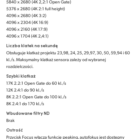
5840 x 2680 (4K 2,2:1 Open Gate)
5376 x 2680 (4K 2:1 full height)
4096 x 2680 (4K 3:2)
4096 x 2304 (4K 16:9)
4096 x 2160 (4K 17:9)
4096 x 1704 (4K 2,4:1)
Liczba klatek na sekundę
Obsługuje klatkaż projektu 23,98, 24, 25, 29,97, 30, 50, 59,94 i 60
kl./s. Maksymalny klatkaż sensora zależy od wybranej
rozdzielczości.
Szybki klatkaż
17K 2.2:1 Open Gate do 60 kl./s
12K 2.4:1 do 90 kl./s
8K 2.2:1 Open Gate do 100 kl./s
8K 2.4:1 do 170 kl./s
Wbudowane filtry ND
Brak
Ostrość
Przycisk Focus włącza funkcję peaking, autofokus jest dostępny