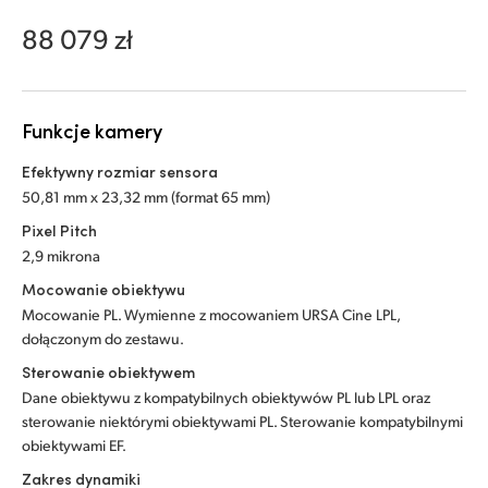
Netherlands
88 079 zł
New Zealand
Norway
Funkcje kamery
Polska
Efektywny rozmiar sensora
Portugal
50,81 mm x 23,32 mm (format 65 mm)
Pixel Pitch
Singapore
2,9 mikrona
South Africa
Mocowanie obiektywu
Mocowanie PL. Wymienne z mocowaniem URSA Cine LPL,
Spain
dołączonym do zestawu.
Sterowanie obiektywem
Sweden
Dane obiektywu z kompatybilnych obiektywów PL lub LPL oraz
sterowanie niektórymi obiektywami PL. Sterowanie kompatybilnymi
Chinese Taipei
obiektywami EF.
Turkey
Zakres dynamiki