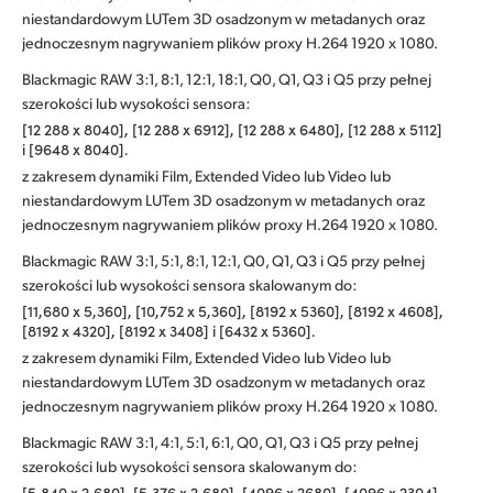
niestandardowym LUTem 3D osadzonym w metadanych oraz
jednoczesnym nagrywaniem plików proxy H.264 1920 x 1080.
Blackmagic RAW 3:1, 8:1, 12:1, 18:1, Q0, Q1, Q3 i Q5 przy pełnej
szerokości lub wysokości sensora:
[12 288 x 8040], [12 288 x 6912], [12 288 x 6480], [12 288 x 5112]
i [9648 x 8040].
z zakresem dynamiki Film, Extended Video lub Video lub
niestandardowym LUTem 3D osadzonym w metadanych oraz
jednoczesnym nagrywaniem plików proxy H.264 1920 x 1080.
Blackmagic RAW 3:1, 5:1, 8:1, 12:1, Q0, Q1, Q3 i Q5 przy pełnej
szerokości lub wysokości sensora skalowanym do:
[11,680 x 5,360], [10,752 x 5,360], [8192 x 5360], [8192 x 4608],
[8192 x 4320], [8192 x 3408] i [6432 x 5360].
z zakresem dynamiki Film, Extended Video lub Video lub
niestandardowym LUTem 3D osadzonym w metadanych oraz
jednoczesnym nagrywaniem plików proxy H.264 1920 x 1080.
Blackmagic RAW 3:1, 4:1, 5:1, 6:1, Q0, Q1, Q3 i Q5 przy pełnej
szerokości lub wysokości sensora skalowanym do:
[5,840 x 2,680], [5,376 x 2,680], [4096 x 2680], [4096 x 2304],