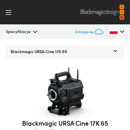
Specyfikacje
Zaloguj się
Blackmagic URSA Cine
Argentina
Blackmagic
URSA Cine 17K 65
Australia
Akcesoria
Austria
Blackmagic OS
Brazil
Blackmagic RAW
Canada
Media Dock
China
Blackmagic URSA Cine 17K 65
Denmark
Galeria