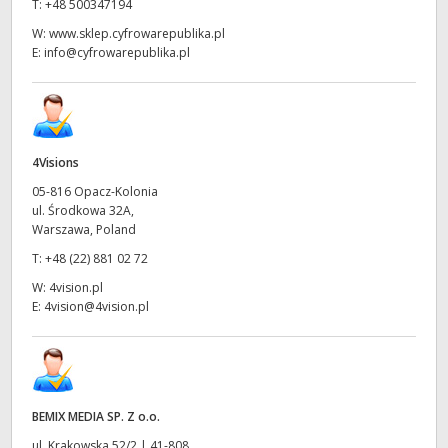
T:
+48 500347194
W:
www.sklep.cyfrowarepublika.pl
E:
info@cyfrowarepublika.pl
4Visions
05-816 Opacz-Kolonia
ul. Środkowa 32A,
Warszawa, Poland
T:
+48 (22) 881 02 72
W:
4vision.pl
E:
4vision@4vision.pl
BEMIX MEDIA SP. Z o.o.
ul. Krakowska 52/2 | 41-808