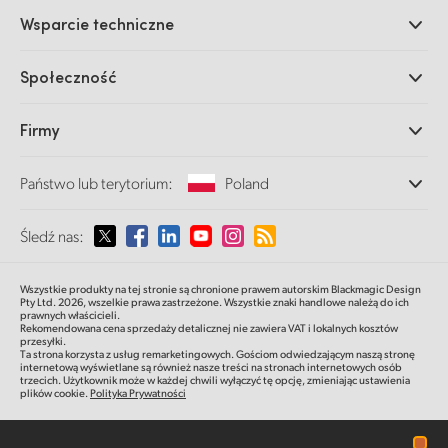
Profesjonalne kamery
Wsparcie techniczne
DaVinci Resolve i oprogramowanie Fusion
Miksery produkcyjne ATEM
Dystrybutorzy
Społeczność
Ultimatte
Centrum wsparcia technicznego
Nagrywarki dyskowe
Skontaktuj się z nami
Splice Community
Firmy
Przechwytywanie i odtwarzanie
Skaner Cintel
Oddziały
Konwersja standardów
Państwo lub terytorium:
Poland
O nas
Konwertery nadawcze
Partnerzy
Monitorowanie
Proszę wybrać państwo lub terytorium
Śledź nas:
Multimedia
Pamięć sieciowa
MultiView
Argentina
Wszystkie produkty na tej stronie są chronione prawem autorskim Blackmagic Design
Routing i dystrybucja
Pty Ltd. 2026,
wszelkie prawa zastrzeżone.
Wszystkie znaki handlowe należą do ich
prawnych właścicieli.
Transmisja i kodowanie
Australia
Rekomendowana cena sprzedaży detalicznej nie zawiera VAT i lokalnych kosztów
przesyłki.
Ta strona korzysta z usług remarketingowych. Gościom odwiedzającym naszą stronę
internetową wyświetlane są również nasze treści na stronach internetowych osób
Austria
trzecich. Użytkownik może w każdej chwili wyłączyć tę opcję, zmieniając ustawienia
plików cookie.
Polityka Prywatności
Brazil