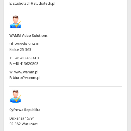
E:
studiotech@studiotech.pl
WAMM Video Solutions
Ul. Wesola 51/430
Kielce 25-363
T:
+48 413483410
F:
+48 413620808
W:
www.wamm.pl
E:
biuro@wamm.pl
Cyfrowa Republika
Dickensa 15/94
02-382 Warszawa