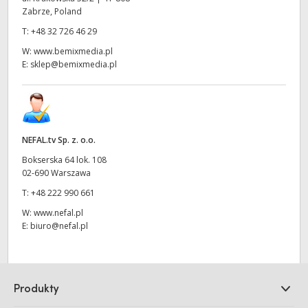
Zabrze, Poland
T:
+48 32 726 46 29
W:
www.bemixmedia.pl
E:
sklep@bemixmedia.pl
NEFAL.tv Sp. z. o.o.
Bokserska 64 lok. 108
02-690 Warszawa
T:
+48 222 990 661
W:
www.nefal.pl
E:
biuro@nefal.pl
Produkty