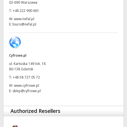
02-690 Warszawa
UAE
T:
+48 222 990 661
W:
www.nefal.pl
Ukraine
E:
biuro@nefal.pl
United Kingdom
United States
Cyfrowe.pl
ul. Kartuska 149 lok. 18
80-138 Gdańsk
T:
+48 58 727 05 72
W:
www.cyfrowe.pl
E:
sklep@cyfrowe.pl
Authorized Resellers