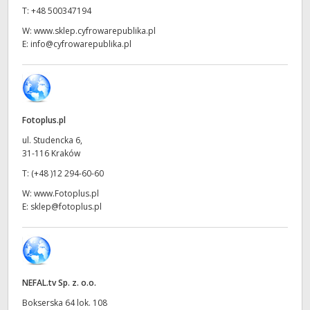
Netherlands
T:
+48 500347194
New Zealand
W:
www.sklep.cyfrowarepublika.pl
E:
info@cyfrowarepublika.pl
Norway
Polska
Portugal
Fotoplus.pl
ul. Studencka 6,
Singapore
31-116 Kraków
T:
(+48 )12 294-60-60
South Africa
W:
www.Fotoplus.pl
E:
sklep@fotoplus.pl
Spain
Sweden
Chinese Taipei
NEFAL.tv Sp. z. o.o.
Turkey
Bokserska 64 lok. 108