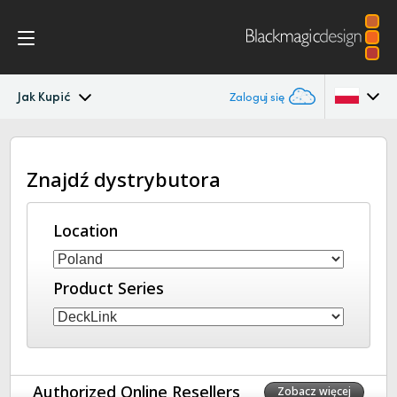
Jak Kupić
Zaloguj się
DeckLink IP
Argentina
Znajdź dystrybutora
Australia
Specyfikacje
Austria
Location
Brazil
Product Series
Canada
China
Denmark
Authorized Online Resellers
Zobacz więcej