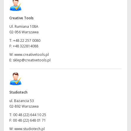
Creative Tools
Ul. Rumiana 108A
02-956 Warszawa
T:
+48 22 257 0080
F:
+48 322814088
W:
www.creativetools.pl
E:
sklep@creativetools.pl
Studiotech
ul. Bażancia 53
02-892 Warszawa
T:
00 48 (22) 644 10 25
F:
00 48 (22) 648 01 71
W:
www.studiotech.pl