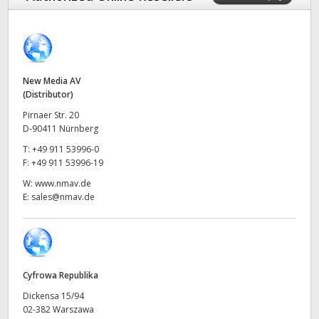
Finland
France
Germany
New Media AV
(Distributor)
Hong Kong SAR, China
Pirnaer Str. 20
D-90411 Nürnberg
India
T:
+49 911 53996-0
F:
+49 911 53996-19
Italy
W:
www.nmav.de
E:
sales@nmav.de
Japan
Korea
Mexico
Cyfrowa Republika
Malaysia
Dickensa 15/94
02-382 Warszawa