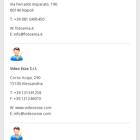
Via Ferrante Imparato, 190
80146 Napoli
T:
+39 081 0495450
W:
fotoema.it
E:
info@fotoema.it
Video Esse S.r.l.
Corso Acqui, 290
15100 Alessandria
T:
+39 131341258
F:
+39 131246070
W:
www.videoesse.com
E:
info@videoesse.com