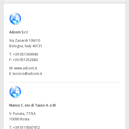
Finland
France
Germany
Adcom S.r.l
Via Zanardi 106/10
Hong Kong SAR, China
Bologna, Italy 40131
T:
+39 051369940
India
F:
+39 051352680
Italia
W:
www.adcom.it
E:
tecnico@adcom.it
Japan
Korea
Mexico
Manco C. snc di Tasso A. e M.
V. Ponata, 77/5A
Malaysia
10090 Rosta
T:
+39 0119567972