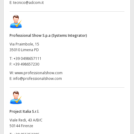
E:
tecnico@adcom.it
Professional Show S.p.a (Systems Integrator)
Via Praimbole, 15
35010 Limena PD
T:
+39 0498657111
F:
+39 498657230
W:
www.professionalshow.com
E:
info@professionalshow.com
Project Italia S.r.l.
Viale Redi, 43 A/B/C
50144 Firenze