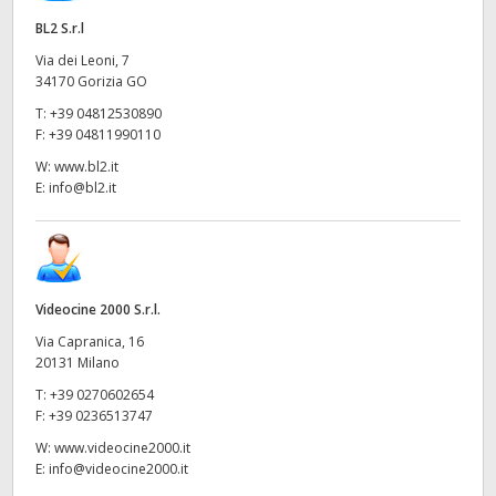
BL2 S.r.l
Via dei Leoni, 7
34170 Gorizia GO
T:
+39 04812530890
F:
+39 04811990110
W:
www.bl2.it
E:
info@bl2.it
Videocine 2000 S.r.l.
Via Capranica, 16
20131 Milano
T:
+39 0270602654
F:
+39 0236513747
W:
www.videocine2000.it
E:
info@videocine2000.it