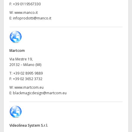
Netherlands
F:
+39 0119567330
W:
www.manco.it
New Zealand
E:
infoprodotti@manco.it
Norway
Poland
Martcom
Portugal
Via Mestre 19,
Singapore
20132 – Milano (MI)
T:
+39 02 8995 9889
South Africa
F:
+39 02 3652 3732
W:
www.martcom.eu
Spain
E:
blackmagicdesign@martcom.eu
Sweden
Chinese Taipei
Videolinea System S.r.l.
Turkey