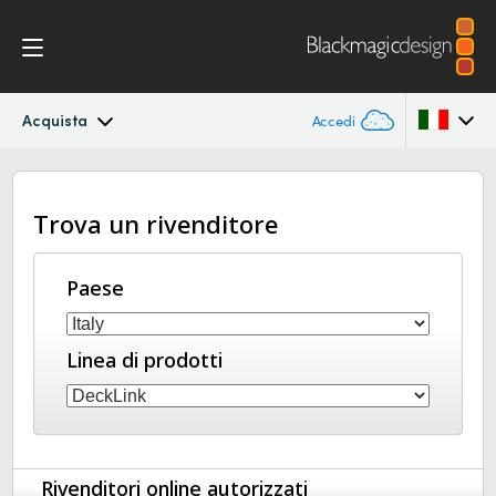
Acquista
Accedi
DeckLink IP
Argentina
Trova un rivenditore
Australia
Specifiche
Austria
Paese
Brazil
Linea di prodotti
Canada
China
Denmark
Rivenditori online autorizzati