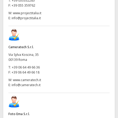
T:
+39 055352285
F:
+39 055 359762
W:
www.projectitalia.it
E:
info@projectitalia.it
Cameratech S.r.l.
Via Sylva Koscina, 35
00139 Roma
T:
+39 06 64 49 66 36
F:
+39 06 64 49 66 18
W:
www.cameratech.it
E:
info@cameratech.it
Foto Ema S.r.l.