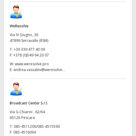
WeResolve
Via IV Giugno, 36
47899 Serravalle (RSM)
T:
+39 339 477 40 09
F:
+378 (0)549 94 20 07
W:
www.weresolve.pro
E:
andrea.vassalini@weresolve...
Broadcast Center S.r.l.
Via G.Chiarini , 62/64
65126 Pescara
T:
085-4511206/085-4515590
F:
085-4516094