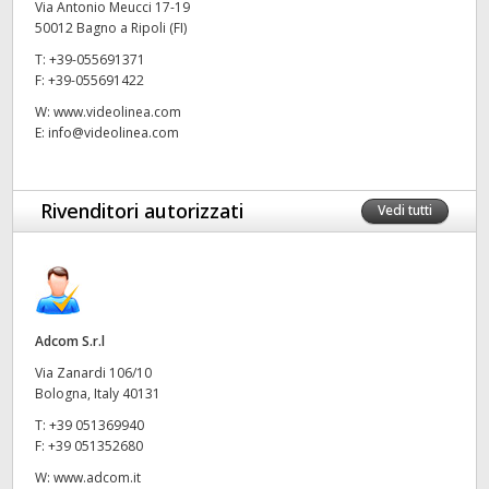
Via Antonio Meucci 17-19
50012 Bagno a Ripoli (FI)
UAE
T:
+39-055691371
Ukraine
F:
+39-055691422
W:
www.videolinea.com
United Kingdom
E:
info@videolinea.com
United States
Rivenditori autorizzati
Vedi tutti
Adcom S.r.l
Via Zanardi 106/10
Bologna, Italy 40131
T:
+39 051369940
F:
+39 051352680
W:
www.adcom.it