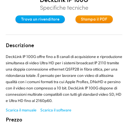
Finland
Specifiche tecniche
France
Trova un rivenditore
Stampa il PDF
Germany
Hong Kong SAR, China
Descrizione
India
DeckLink IP 100G offre fino a 8 canali di acquisizione e riproduzione
simultanea di video Ultra HD per i sistemi broadcast IP 2110 tramite
Italia
una doppia connessione ethernet QSFP28 in fibra ottica, per una
ridondanza totale. È pensato per lavorare con video di altissima
Japan
qualità con i comuni formati tra cui Apple ProRes, DNxHD e persino
con il video non compresso a 10 bit. DeckLink IP 100G dispone di
Korea
connessioni multirate compatibili con tutti gli standard video SD, HD
e Ultra HD fino al 2160p60.
Mexico
Scarica il manuale
Scarica il software
Malaysia
Prezzo