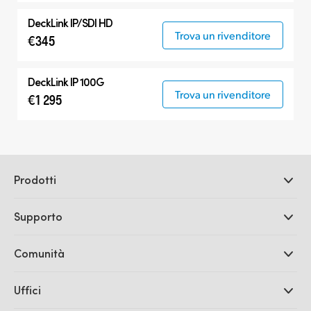
DeckLink IP/SDI HD
Trova un rivenditore
€345
DeckLink IP 100G
Trova un rivenditore
€1 295
Prodotti
Camere professionali
Supporto
DaVinci Resolve e Fusion
Switcher di produzione ATEM
Rivenditori
Comunità
Ultimatte
Centro assistenza
Registratori su disco
Contattaci
Splice Community
Uffici
Acquisizione e riproduzione
Cintel Scanner