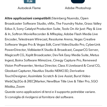
Autodesk Flame
Adobe Photoshop
Altre applicazioni compatibili:
Steinberg Nuendo, Open
Broadcaster Software Studio, vMix, The Foundry Nuke, Grass Valley
Edius X, Sony Catalyst Production Suite, Tools On Air Just: Play & Live
& In, Softron MovieRecorder & MReplay, Adobe Flash Media Live
Encoder, Telestream Wirecast, Resolume Arena, Vegas Creative
Software Vegas Pro & Vegas Edit, Corel VideoStudio Pro, CyberLink
PowerDirector, VidblasterX Studio & Broadcast, CasparCG Server,
Magicsoft CG, Xsplit Broadcaster, DevTek Easy Media Suite, Metus
Ingest, Boinx Software MimoLive, Cinegy Capture Pro, Renewed
Vision ProPresenter, Ventuz Director, Class X Liveboard & Coral CG,
Glookast Capturer, Nautilus Studio NEMO3D, Derivative
TouchDesigner, Assimilate Scratch & Live Assist, Burst Video
WebClip2Go & [REC]Marker, NewBlue Title Live & Titler Pro, SGO
Mistika, Zoom
Queste sono applicazioni di terzi e il supporto potrebbe variare.
Si consiglia di rivolgersi al fornitore del software.