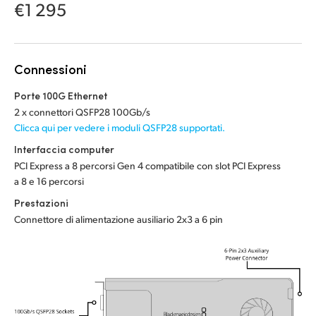
Netherlands
€1 295
New Zealand
Norway
Connessioni
Poland
Porte 100G Ethernet
2 x connettori QSFP28 100Gb/s
Portugal
Clicca qui per vedere i moduli QSFP28 supportati.
Interfaccia computer
Singapore
PCI Express a 8 percorsi Gen 4 compatibile con slot PCI Express
a 8 e 16 percorsi
South Africa
Prestazioni
Spain
Connettore di alimentazione ausiliario 2x3 a 6 pin
Sweden
Chinese Taipei
Turkey