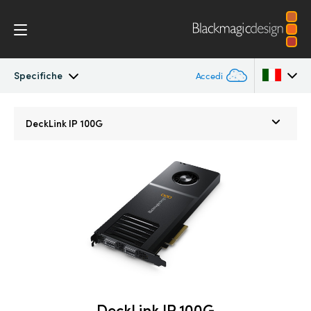
Specifiche
Accedi
DeckLink IP
Argentina
DeckLink IP 100G
Australia
Specifiche
Austria
Brazil
Canada
China
Denmark
DeckLink IP 100G