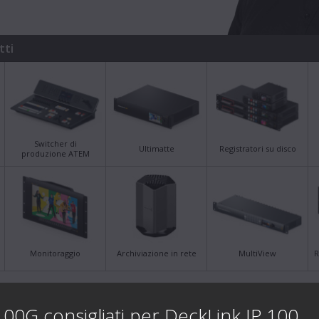
tti
Switcher di
Ultimatte
Registratori su disco
produzione ATEM
Monitoraggio
Archiviazione in rete
MultiView
R
Ultime notizie
Note
0G consigliati per DeckLink IP 100...