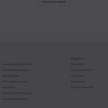
Invia una email
Questo manuale descrive le funzioni e spiega come
Blackm
configurare e utilizzare il dispositivo.
4K con
remoto
 scorso
Mac OS & Windows
contin
Scarica
Demand
https:
Manuale di istruzioni
9 lug 2026
dcast
Manuale ATEM SDI
Questo manuale descrive le funzioni e spiega come
configurare e utilizzare il dispositivo.
ATEM Sw
Mac OS & Windows
Scarica
per Fai
ug 2026
oltre 
Stream
Supporto
Manuale di istruzioni
9 lug 2026
lità
Conversione di standard
Rivenditori
Studio
Fairlight Live
G.
Convertitori broadcast
Centro assistenza
Questa guida descrive i controlli di base
dell’interfaccia utente di Fairlight Live, e offre una
Monitoraggio
Contattaci
panoramica generale su come utilizzare
Archiviazione in rete
Comunità
l’applicazione.
Disponi
MultiView
Splice Community
nuovo 
Mac OS, Windows & Linux
Scarica
trasmis
Routing e distribuzione
ug 2026
canali 
plug-in
Streaming e codifica
https:
Manuale di istruzioni
3 giu 2026
ve
cità e
Manuale Blackmagic PYXIS