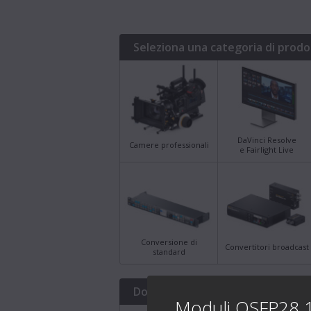
Seleziona una categoria di prodo
DaVinci Resolve
Camere professionali
e Fairlight Live
Conversione di
Convertitori broadcast
standard
Download più recenti
Moduli QSFP28 10