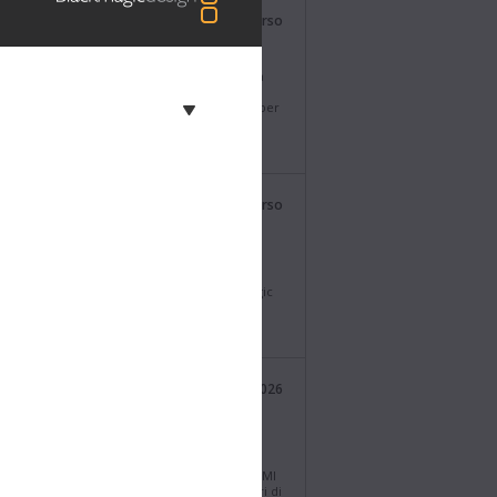
Blackmagic Design
martedì scorso
@BMD_NewsIT
namento DaVinci Resolve 21.0.4! Introduce la
essione delle clip proxy con formati diversi,
a ulteriori formati X-OCN e lo scripting API per
sione delle clip selezionate sulla timeline.
 da https://bmd.link/it/xddFzx
0G.
Blackmagic Design
giovedì scorso
@BMD_NewsIT
agic Camera 10.2.1! Questo aggiornamento
e migliora le funzionalità di registrazione e
uzione in formato H.265 e H.264 su Blackmagic
roadcast G2. Scarica da
ackmagicdesign.com/it
Blackmagic Design
27 lug 2026
@BMD_NewsIT
no i modelli UltraStudio Mini 12G! Tre nuovi
tivi di acquisizione e riproduzione
rbolt™ 4 super portatili con connessioni HDMI
SDI a 10 bit per riempimento e chiave. Scopri di