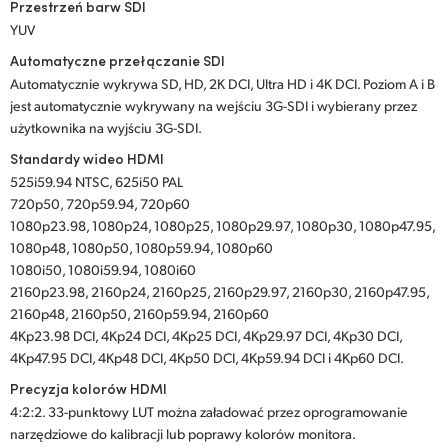
Przestrzeń barw SDI
YUV
Automatyczne przełączanie SDI
Automatycznie wykrywa SD, HD, 2K DCI, Ultra HD i 4K DCI. Poziom A i B
jest automatycznie wykrywany na wejściu 3G-SDI i wybierany przez
użytkownika na wyjściu 3G-SDI.
Standardy wideo HDMI
525i59.94 NTSC, 625i50 PAL
720p50, 720p59.94, 720p60
1080p23.98, 1080p24, 1080p25, 1080p29.97, 1080p30, 1080p47.95,
1080p48, 1080p50, 1080p59.94, 1080p60
1080i50, 1080i59.94, 1080i60
2160p23.98, 2160p24, 2160p25, 2160p29.97, 2160p30, 2160p47.95,
2160p48, 2160p50, 2160p59.94, 2160p60
4Kp23.98 DCI, 4Kp24 DCI, 4Kp25 DCI, 4Kp29.97 DCI, 4Kp30 DCI,
4Kp47.95 DCI, 4Kp48 DCI, 4Kp50 DCI, 4Kp59.94 DCI i 4Kp60 DCI.
Precyzja kolorów HDMI
4:2:2. 33-punktowy LUT można załadować przez oprogramowanie
narzędziowe do kalibracji lub poprawy kolorów monitora.