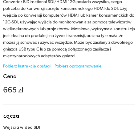
Netherlands
Converter BiDirectional SDI/HDMI 12G posiada wszystko, czego
potrzeba do konwersji sprzętu konsumenckiego HDMI do SDI. Użyj
New Zealand
wejścia do konwersji komputerów HDMI lub kamer konsumenckich do
12G-SDI, używając wyjścia do monitorowania za pomocą telewizorów
Norway
wielkoekranowych lub projektorów. Metalowa, wytrzymała konstrukcja
jest idealna do produkcji na żywo i transmisji, oraz na tyle mała, że
Polska
można ją schować i używać wszędzie. Może być zasilany z dowolnego
gniazda USB typu C lub za pomocą dołączonego zasilacza i
Portugal
międzynarodowych adapterów gniazd.
Pobierz Instrukcję obsługi
Pobierz oprogramowanie
Singapore
Cena
South Africa
665 zł
Spain
Sweden
Łącza
Chinese Taipei
Wejścia wideo SDI
Turkey
1