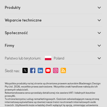
Produkty
Profesjonalne kamery
Wsparcie techniczne
DaVinci Resolve i oprogramowanie Fusion
Miksery produkcyjne ATEM
Dystrybutorzy
Społeczność
Ultimatte
Centrum wsparcia technicznego
Nagrywarki dyskowe
Skontaktuj się z nami
Splice Community
Firmy
Przechwytywanie i odtwarzanie
Skaner Cintel
Oddziały
Konwersja standardów
Państwo lub terytorium:
Poland
O nas
Konwertery nadawcze
Partnerzy
Monitorowanie
Proszę wybrać państwo lub terytorium
Śledź nas:
Multimedia
Pamięć sieciowa
MultiView
Argentina
Wszystkie produkty na tej stronie są chronione prawem autorskim Blackmagic Design
Routing i dystrybucja
Pty Ltd. 2026,
wszelkie prawa zastrzeżone.
Wszystkie znaki handlowe należą do ich
prawnych właścicieli.
Transmisja i kodowanie
Australia
Rekomendowana cena sprzedaży detalicznej nie zawiera VAT i lokalnych kosztów
przesyłki.
Ta strona korzysta z usług remarketingowych. Gościom odwiedzającym naszą stronę
internetową wyświetlane są również nasze treści na stronach internetowych osób
Austria
trzecich. Użytkownik może w każdej chwili wyłączyć tę opcję, zmieniając ustawienia