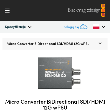
Specyfikacje
Zaloguj się
Micro Converters
Argentina
Micro Converter
BiDirectional SDI/HDMI 12G wPSU
Australia
Specyfikacje
Austria
Brazil
Canada
China
Micro Converter BiDirectional SDI/HDMI
Denmark
12G wPSU