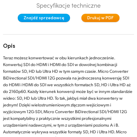
Specyfikacje techniczne
Finland
Znajdź sprzedawcę
Drukuj w PDF
France
Germany
Opis
Hong Kong SAR, China
Teraz możesz konwertować w obu kierunkach jednocześnie.
India
Konwertuj SDI do HDMI i HDMI do SDI w dowolnej kombinacji
formatów SD, HD lub Ultra HD w tym samym czasie. Micro Converter
Italy
BiDirectional SDI/HDMI 12G pozwala na jednoczesną konwersję SDI
do HDMI i HDMI do SDI we wszystkich formatach SD, HD i Ultra HD aż
Japan
do 2160p60. Każdy kierunek konwersji może być w innym standardzie
Korea
wideo: SD, HD lub Ultra HD. To tak, jakbyś miał dwa konwertery w
jednym! Dzięki wielostrumieniowym złączom wejściowym i
Mexico
wyjściowym 12G-SDI, Micro Converter BiDirectional SDI/HDMI 12G
jest kompatybilny z praktycznie wszystkimi profesjonalnymi
Malaysia
urządzeniami nadawczymi, w tym z urządzeniami poziomu A i B.
Automatycznie wykrywa wszystkie formaty SD, HD i Ultra HD. Micro