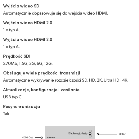
Wyjścia wideo SDI
UAE
Automatycznie dopasowuje się do wejścia wideo HDMI.
Ukraine
Wejścia wideo HDMI 2.0
1 x typ A.
United Kingdom
Wyjścia wideo HDMI 2.0
1 x typ A.
United States
Prędkość SDI
270Mb, 1.5G, 3G, 6G, 12G.
Obsługuje wiele prędkości transmisji
Automatyczne wykrywanie rozdzielczości SD, HD, 2K, Ultra HD i 4K.
Aktualizacje, konfiguracje i zasilanie
USB typ C.
Resynchronizacja
Tak