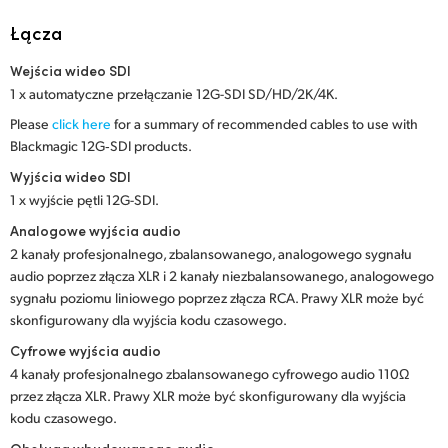
Netherlands
Łącza
New Zealand
Wejścia wideo SDI
Norway
1 x automatyczne przełączanie 12G-SDI SD/HD/2K/4K.
Please
click here
for a summary of recommended cables to use with
Polska
Blackmagic 12G‑SDI products.
Portugal
Wyjścia wideo SDI
1 x wyjście pętli 12G-SDI.
Singapore
Analogowe wyjścia audio
2 kanały profesjonalnego, zbalansowanego, analogowego sygnału
South Africa
audio poprzez złącza XLR i 2 kanały niezbalansowanego, analogowego
sygnału poziomu liniowego poprzez złącza RCA. Prawy XLR może być
Spain
skonfigurowany dla wyjścia kodu czasowego.
Sweden
Cyfrowe wyjścia audio
4 kanały profesjonalnego zbalansowanego cyfrowego audio 110Ω
Chinese Taipei
przez złącza XLR. Prawy XLR może być skonfigurowany dla wyjścia
kodu czasowego.
Turkey