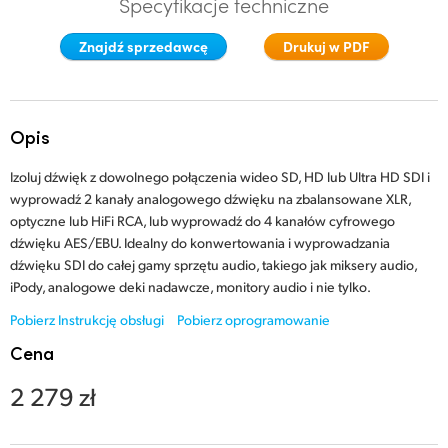
Specyfikacje techniczne
Finland
Znajdź sprzedawcę
Drukuj w PDF
France
Germany
Opis
Hong Kong SAR, China
Izoluj dźwięk z dowolnego połączenia wideo SD, HD lub Ultra HD SDI i
India
wyprowadź 2 kanały analogowego dźwięku na zbalansowane XLR,
optyczne lub HiFi RCA, lub wyprowadź do 4 kanałów cyfrowego
Italy
dźwięku AES/EBU. Idealny do konwertowania i wyprowadzania
dźwięku SDI do całej gamy sprzętu audio, takiego jak miksery audio,
Japan
iPody, analogowe deki nadawcze, monitory audio i nie tylko.
Korea
Pobierz Instrukcję obsługi
Pobierz oprogramowanie
Cena
Mexico
2 279 zł
Malaysia