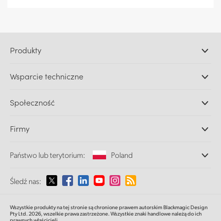
Produkty
Profesjonalne kamery
Wsparcie techniczne
DaVinci Resolve i oprogramowanie Fusion
Miksery produkcyjne ATEM
Dystrybutorzy
Społeczność
Ultimatte
Centrum wsparcia technicznego
Nagrywarki dyskowe
Skontaktuj się z nami
Splice Community
Firmy
Przechwytywanie i odtwarzanie
Skaner Cintel
Oddziały
Konwersja standardów
Państwo lub terytorium:
Poland
O nas
Konwertery nadawcze
Partnerzy
Monitorowanie
Proszę wybrać państwo lub terytorium
Śledź nas:
Multimedia
Pamięć sieciowa
MultiView
Argentina
Wszystkie produkty na tej stronie są chronione prawem autorskim Blackmagic Design
Routing i dystrybucja
Pty Ltd. 2026,
wszelkie prawa zastrzeżone.
Wszystkie znaki handlowe należą do ich
prawnych właścicieli.