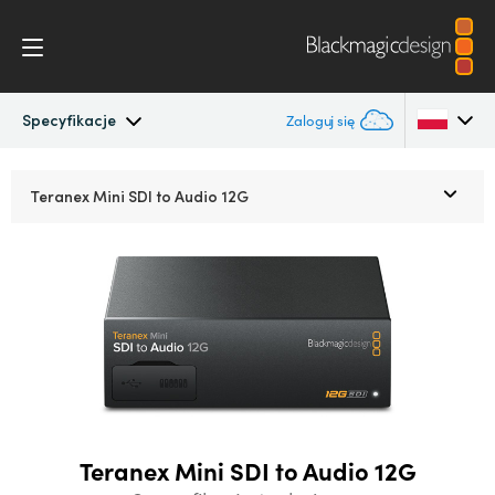
Specyfikacje
Zaloguj się
Teranex Mini
Argentina
Teranex Mini
SDI to Audio 12G
Australia
Przepływ pracy
Austria
Modele
Brazil
Specyfikacje
Canada
China
Teranex Mini SDI to Audio 12G
Denmark