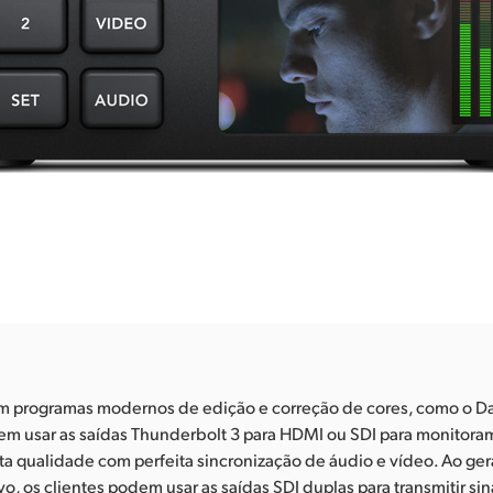
om programas modernos de edição e correção de cores, como o Da
dem usar as saídas Thunderbolt 3 para HDMI ou SDI para monitor
ta qualidade com perfeita sincronização de áudio e vídeo. Ao gera
vo, os clientes podem usar as saídas SDI duplas para transmitir sin