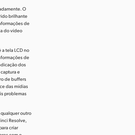
aradamente. O
rido brilhante
informações de
da do vídeo
 a tela LCD no
informações de
indicação dos
 captura e
o de buffers
nce das mídias
is problemas
 qualquer outro
inci Resolve,
ara criar
cores com o