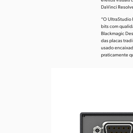
DaVinci Resolv
“O UltraStudio 
bits com qualid
Blackmagic Desi
das placas tra
usado encaixad
praticamente qu