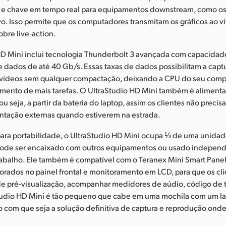
e chave em tempo real para equipamentos downstream, como os
o. Isso permite que os computadores transmitam os gráficos ao vi
bre live‑action.
HD Mini inclui tecnologia Thunderbolt 3 avançada com capacidad
e dados de até 40 Gb/s. Essas taxas de dados possibilitam a capt
vídeos sem qualquer compactação, deixando a CPU do seu compu
amento de mais tarefas. O UltraStudio HD Mini também é alimenta
u seja, a partir da bateria do laptop, assim os clientes não precis
entação externas quando estiverem na estrada.
ara portabilidade, o UltraStudio HD Mini ocupa ⅓ de uma unidad
pode ser encaixado com outros equipamentos ou usado indepe
abalho. Ele também é compatível com o Teranex Mini Smart Panel
orados no painel frontal e monitoramento em LCD, para que os cl
 de pré-visualização, acompanhar medidores de aúdio, código de
Studio HD Mini é tão pequeno que cabe em uma mochila com um la
do com que seja a solução definitiva de captura e reprodução ond