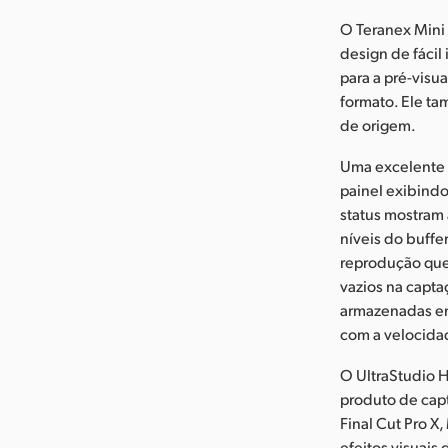
O Teranex Mini 
design de fácil
para a pré-vis
formato. Ele ta
de origem.
Uma excelente v
painel exibindo
status mostram 
níveis do buffe
reprodução que
vazios na capta
armazenadas en
com a velocida
O UltraStudio H
produto de capt
Final Cut Pro X
efeitos visuais