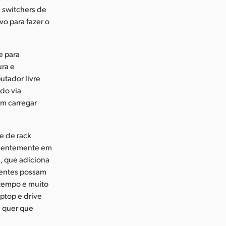
 switchers de
vo para fazer o
e para
ura e
tador livre
do via
am carregar
e de rack
ndentemente em
, que adiciona
ientes possam
 tempo e muito
ptop e drive
e quer que