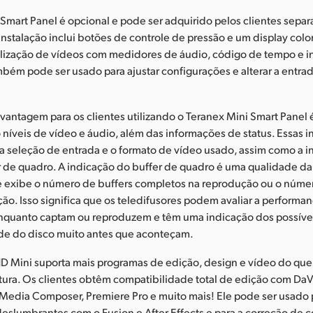
Smart Panel é opcional e pode ser adquirido pelos clientes sep
 instalação inclui botões de controle de pressão e um display colo
ualização de vídeos com medidores de áudio, código de tempo e 
mbém pode ser usado para ajustar configurações e alterar a entra
antagem para os clientes utilizando o Teranex Mini Smart Panel é
 níveis de vídeo e áudio, além das informações de status. Essas 
a seleção de entrada e o formato de vídeo usado, assim como a 
r de quadro. A indicação do buffer de quadro é uma qualidade da
 exibe o número de buffers completos na reprodução ou o númer
ção. Isso significa que os teledifusores podem avaliar a performa
quanto captam ou reproduzem e têm uma indicação dos possíve
de do disco muito antes que aconteçam.
D Mini suporta mais programas de edição, design e vídeo do que
ura. Os clientes obtêm compatibilidade total de edição com DaV
, Media Composer, Premiere Pro e muito mais! Ele pode ser usado p
 deslumbrantes com o Fusion e After Effects e para a correção de 