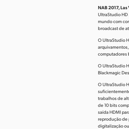
NAB 2017, Las 
UltraStudio HD 
mundo com cone
broadcast de a
O UltraStudio H
arquivamentos, 
computadores 
O UltraStudio H
Blackmagic Des
O UltraStudio H
suficientemente
trabalhos de al
de 10 bits comp
saída HDMI para
reprodução de 
digitalização o