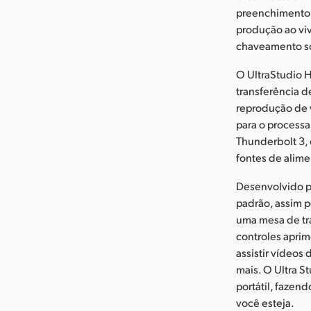
preenchimento 
produção ao viv
chaveamento so
O UltraStudio 
transferência d
reprodução de 
para o process
Thunderbolt 3, o
fontes de alim
Desenvolvido p
padrão, assim 
uma mesa de tr
controles aprim
assistir vídeos
mais. O Ultra 
portátil, fazen
você esteja.