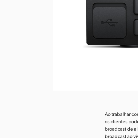
aixar Imagem
Ao trabalhar c
os clientes po
broadcast de al
broadcast ao vi