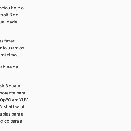
ciou hoje o
rbolt 3 do
qualidade
es fazer
anto usam os
o máximo.
cabine da
lt 3 que é
 potente para
1080p60 em YUV
 Mini inclui
uplas para a
gico para a