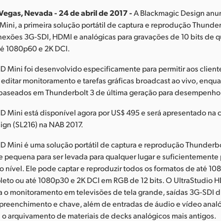
Vegas, Nevada - 24 de abril de 2017 -
A Blackmagic Design anun
Mini, a primeira solução portátil de captura e reprodução Thunde
xões 3G-SDI, HDMI e analógicas para gravações de 10 bits de 
té 1080p60 e 2K DCI.
D Mini foi desenvolvido especificamente para permitir aos client
editar monitoramento e tarefas gráficas broadcast ao vivo, enqu
baseados em Thunderbolt 3 de última geração para desempenh
D Mini está disponível agora por US$ 495 e será apresentado na 
ign (SL216) na NAB 2017.
D Mini é uma solução portátil de captura e reprodução Thunderbo
 pequena para ser levada para qualquer lugar e suficientemente
to nível. Ele pode captar e reproduzir todos os formatos de até 
leto ou até 1080p30 e 2K DCI em RGB de 12 bits. O UltraStudio HD
 o monitoramento em televisões de tela grande, saídas 3G-SDI d
preenchimento e chave, além de entradas de áudio e vídeo analó
u o arquivamento de materiais de decks analógicos mais antigos.