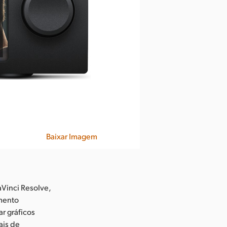
Baixar Imagem
Vinci Resolve,
amento
r gráficos
ais de