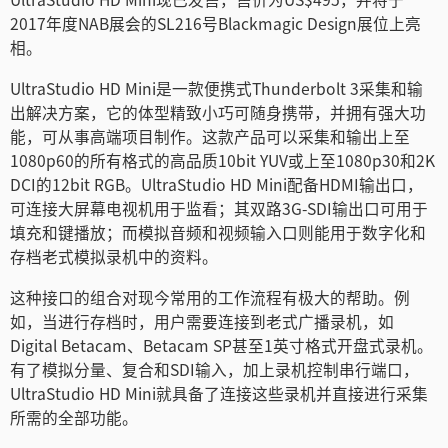
Netherlands
2017年度NAB展会的SL216号Blackmagic Design展位上亮
相。
New Zealand
UltraStudio HD Mini是一款便携式Thunderbolt 3采集和输
Norway
出解决方案，它的体型精致小巧可随身携带，并拥有强大功
能，可从事高端项目制作。这款产品可以采集和输出上至
Poland
1080p60的所有格式的高品质10bit YUV或上至1080p30和2K
DCI的12bit RGB。UltraStudio HD Mini配备HDMI输出口，
Portugal
可连接大屏幕电视机用于监看；其双路3G-SDI输出口可用于
填充和键播放；而模拟音频和视频输入口则能用于数字化和
Singapore
存档老式模拟录机中的资料。
South Africa
这种接口的组合对现今常用的工作流程有极大的帮助。例
Spain
如，当进行存档时，用户需要连接到老式广播录机，如
Digital Betacam、Betacam SP甚至1英寸格式开盘式录机。
Sweden
有了模拟分量、复合和SDI输入，加上录机控制串行端口，
UltraStudio HD Mini就具备了连接这些录机并直接进行采集
中华台北
所需的全部功能。