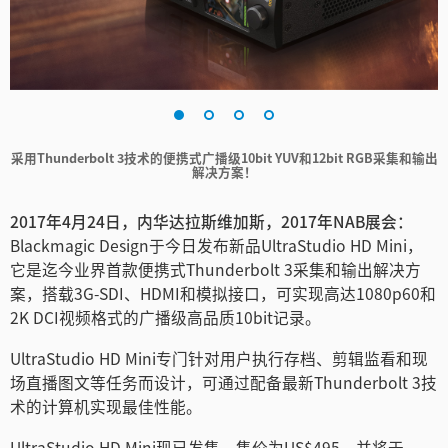
Finland
France
Germany
中国香港
采用Thunderbolt 3技术的便携式广播级10bit YUV和12bit RGB采集和输出
解决方案！
India
2017年4月24日，内华达拉斯维加斯，2017年NAB展会：
Italy
Blackmagic Design于今日发布新品UltraStudio HD Mini，
它是迄今业界首款便携式Thunderbolt 3采集和输出解决方
Japan
案，搭载3G-SDI、HDMI和模拟接口，可实现高达1080p60和
2K DCI视频格式的广播级高品质10bit记录。
Korea
UltraStudio HD Mini专门针对用户执行存档、剪辑监看和现
Mexico
场直播图文等任务而设计，可通过配备最新Thunderbolt 3技
术的计算机实现最佳性能。
Malaysia
UltraStudio HD Mini现已发售，售价为US$495，并将于