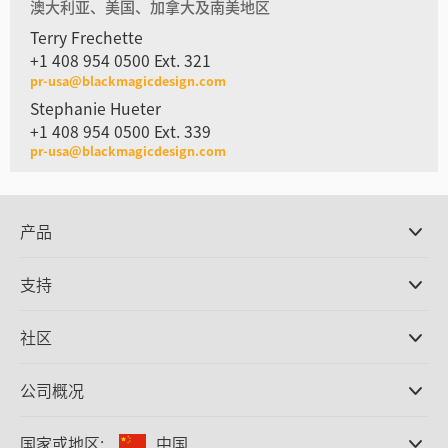
澳大利亚、美国、加拿大及南美地区
Terry Frechette
+1 408 954 0500 Ext. 321
pr-usa@blackmagicdesign.com
Stephanie Hueter
+1 408 954 0500 Ext. 339
pr-usa@blackmagicdesign.com
产品
专业摄影机
支持
DaVinci Resolve和Fusion软件
ATEM Production Switcher系列
经销商
社区
Ultimatte
支持中心
硬盘录机
联系我们
Splice社区
公司概况
采集和输出
Cintel胶片扫描
办事处
格式转换
国家或地区:
中国