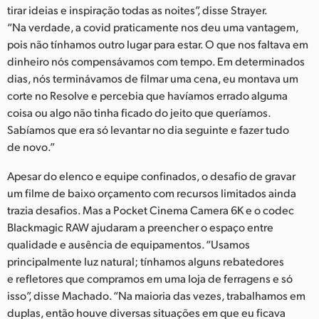
tirar ideias e inspiração todas as noites”, disse Strayer.
“Na verdade, a covid praticamente nos deu uma vantagem,
pois não tínhamos outro lugar para estar. O que nos faltava em
dinheiro nós compensávamos com tempo. Em determinados
dias, nós terminávamos de filmar uma cena, eu montava um
corte no Resolve e percebia que havíamos errado alguma
coisa ou algo não tinha ficado do jeito que queríamos.
Sabíamos que era só levantar no dia seguinte e fazer tudo
de novo.”
Apesar do elenco e equipe confinados, o desafio de gravar
um filme de baixo orçamento com recursos limitados ainda
trazia desafios. Mas a Pocket Cinema Camera 6K e o codec
Blackmagic RAW ajudaram a preencher o espaço entre
qualidade e ausência de equipamentos. “Usamos
principalmente luz natural; tínhamos alguns rebatedores
e refletores que compramos em uma loja de ferragens e só
isso”, disse Machado. “Na maioria das vezes, trabalhamos em
duplas, então houve diversas situações em que eu ficava