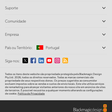
Câmeras Profissionais
Suporte
DaVinci Resolve e Fusion
Switchers de Produção ATEM
Revendedores
Comunidade
Ultimatte
Central de Suporte Técnico
Gravadores de Disco
Fale Conosco
Comunidade Splice
Empresa
Captura e Reprodução
Cintel Scanner
Escritórios
Conversão de Padrões
País ou Território:
Portugal
Sobre a Blackmagic Design
Conversores Broadcast
Parcerias
Monitoramento
Selecione seu país ou território
Siga-nos:
Imprensa
Armazenamento em Rede
MultiView
Argentina
Todos os itens deste website são propriedade protegida pela Blackmagic Design
Roteamento e Distribuição
Pty.Ltd. 2026, todos os direitos reservados. Todas as marcas comerciais são
propriedade de seus respectivos donos. Os preços sugeridos ao consumidor
Streaming e Codificação
Australia
excluem impostos sobre as vendas e custos de envio locais. Este site utiliza serviços
de remarketing para alcançar visitantes anteriores do nosso site em anúncios de sites
de terceiros. É possível recusá-los a qualquer momento alterando as configurações
de cookie.
Política de Privacidade
Austria
Brazil