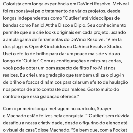
Colorista com longa experiência em DaVinci Resolve, McNeal
foi responsável pelo tratamento de vários projetos, desde
longas independentes como “Outlier” até videoclipes de
bandas como Panic! At the Disco e Diplo. Seu conhecimento
permite que ele crie looks originais em cada projeto, usando
a ampla gama de ferramentas do DaVinci Resolve. “Virei fã
dos plug-ins OpenFX incluídos no DaVinci Resolve Studio.
Usei o efeito de brilho para dar um pouco mais de vida ao
longo de ‘Outlier’. Com as configurações e misturas certas,
você pode obter um bom aspecto de filtro Pro-Mist nos
realces. Eu criei uma gradação que também utiliza o plug-in
de brilho e foscos dinâmicos para criar um efeito de haulação
nos pontos de alto contraste dos realces. Gosto muito do
controle que essa gradação oferece.”
Com o primeiro longa-metragem no currículo, Strayer
e Machado estão felizes pela conquista. “‘Outlier’ sem dúvida
desafiou a nossa criatividade, desde o figurino do elenco até
o visual da casa”, disse Machado. “Se bem que, com a Pocket