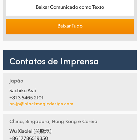
Baixar Comunicado como Texto
Baixar Tudo
Contatos de Imprensa
Japão
Sachiko Arai
+81 3 5465 2101
pr-jp@blackmagicdesign.com
China, Singapura, Hong Kong e Coreia
Wu Xiaolei (吴晓磊)
+86 17786519350