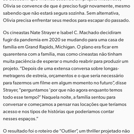
Netherlands
Olivia se convence de que é preciso fugir novamente, mesmo
sabendo que não estará segura sozinha. Sem alternativa,
New Zealand
Olivia precisa enfrentar seus medos para escapar do passado.
Norway
Os cineastas Nate Strayer e Isabel C. Machado decidiram
Poland
fugir da pandemia em 2020 se mudando para uma casa de
família em Grand Rapids, Michigan. O plano era ficar em
Portugal
quarentena com a família, mas como cineastas não tinham
muita paciência de esperar o mundo reabrir para produzir um
Singapore
projeto. “Depois de uma extensa conversa sobre longas-
metragens de estreia, orçamentos e o que seria necessário
South Africa
para fazermos um filme em algum momento no futuro”, disse
Strayer, “perguntamos ‘por que não agora enquanto temos
Spain
todo esse tempo?’ Naquela noite, a família sentou para
Sweden
conversar e começamos a pensar nas locações que teríamos
acesso e nos tipos de histórias que poderíamos contar
Chinese Taipei
nesses espaços.”
Turkey
O resultado foi o roteiro de “Outlier”, um thriller projetado não