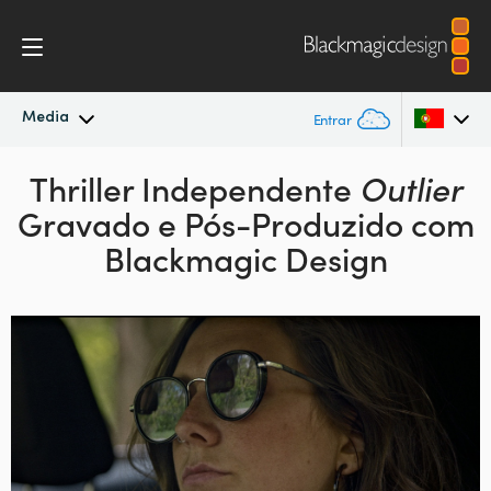
Media
Entrar
Novidades
Thriller Independente
Outlier
Argentina
Gravado
e Pós-Produzido com
Australia
Arquivo
Blackmagic Design
Austria
Imagens para Imprensa
Brazil
Canada
China
Denmark