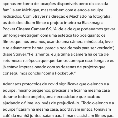
apenas em torno de locações disponíveis perto da casa da
UAE
família em Michigan, mas também com elenco e equipe
reduzidos. Com Strayer na direção e Machado na fotografia,
Ukraine
os dois decidiram filmar o projeto inteiro na Blackmagic
Pocket Cinema Camera 6K. “A ideia de que poderíamos gravar
United Kingdom
um longa-metragem com uma estética tão boa quanto os
United States
filmes que nós amamos, usando uma câmera minúscula, leve
e relativamente barata, parecia boa demais para ser verdade”,
disse Strayer. “Felizmente, eu já tinha a câmera há cerca de
seis meses na época que queríamos começar esse longa; e eu
já estava impressionado com as dezenas de projetos que
conseguimos concluir com a Pocket 6K.”
Aderir aos protocolos de covid significava que o elenco e a
equipe, mesmo pequenos, precisariam ficar na mesma casa
durante todo o projeto, uma necessidade que acabou
ajudando o filme, ao invés de prejudicá-lo. “Todo o elenco e a
equipe ficaram na mesma casa, acordavam juntos, tomavam
café da manhã juntos, saíam para filmar e assistiam filmes para