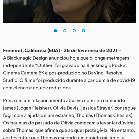
Finland
France
Germany
Hong Kong SAR, China
Fremont, Califórnia (EUA) - 26 de fevereiro de 2021 –
A Blackmagic Design anunciou hoje que o longa-metragem
India
independente “Outlier” foi gravado na Blackmagic Pocket
Cinema Camera 6K e pós-produzido no DaVinci Resolve
Italy
Studio. O filme foi produzido durante a pandemia de covid-19
Japan
com elenco e equipe reduzidos.
Korea
Presa em um relacionamento abusivo com seu namorado
James (Logan Fleisher), Olivia Davis (Jessica Strayer) consegue
Mexico
fugir com a ajuda de um estranho, Thomas (Thomas Cheslek).
Os traumas do passado de Olivia começam a levantar dúvidas
Malaysia
sobre Thomas, que afirma que só quer protegê-la. No entanto,
ao descobrir que Thomas esconde um projeto misterioso,