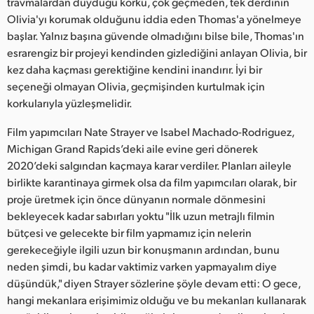
Netherlands
travmalardan duyduğu korku, çok geçmeden, tek derdinin
Olivia'yı korumak olduğunu iddia eden Thomas'a yönelmeye
New Zealand
başlar. Yalnız başına güvende olmadığını bilse bile, Thomas'ın
esrarengiz bir projeyi kendinden gizlediğini anlayan Olivia, bir
Norway
kez daha kaçması gerektiğine kendini inandırır. İyi bir
seçeneği olmayan Olivia, geçmişinden kurtulmak için
Poland
korkularıyla yüzleşmelidir.
Portugal
Film yapımcıları Nate Strayer ve Isabel Machado-Rodriguez,
Michigan Grand Rapids’deki aile evine geri dönerek
Singapore
2020’deki salgından kaçmaya karar verdiler. Planları aileyle
birlikte karantinaya girmek olsa da film yapımcıları olarak, bir
South Africa
proje üretmek için önce dünyanın normale dönmesini
Spain
bekleyecek kadar sabırları yoktu "İlk uzun metrajlı filmin
bütçesi ve gelecekte bir film yapmamız için nelerin
Sweden
gerekeceğiyle ilgili uzun bir konuşmanın ardından, bunu
neden şimdi, bu kadar vaktimiz varken yapmayalım diye
Chinese Taipei
düşündük," diyen Strayer sözlerine şöyle devam etti: O gece,
hangi mekanlara erişimimiz olduğu ve bu mekanları kullanarak
Turkey