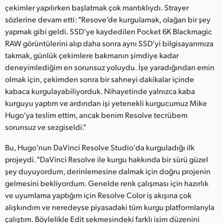
çekimler yapılırken başlatmak çok mantıklıydı. Strayer
sözlerine devam etti: "Resove’de kurgulamak, olağan bir şey
yapmak gibi geldi. SSD'ye kaydedilen Pocket 6K Blackmagic
RAW görüntülerini alıp daha sonra aynı SSD'yi bilgisayarımıza
takmak, günlük çekimlere bakmanın şimdiye kadar
deneyimlediğim en sorunsuz yoluydu. İşe yaradığından emin
olmak için, çekimden sonra bir sahneyi dakikalar içinde
kabaca kurgulayabiliyorduk. Nihayetinde yalnızca kaba
kurguyu yaptım ve ardından işi yetenekli kurgucumuz Mike
Hugo'ya teslim ettim, ancak benim Resolve tecrübem
sorunsuz ve sezgiseldi."
Bu, Hugo’nun DaVinci Resolve Studio'da kurguladığı ilk
projeydi. "DaVinci Resolve ile kurgu hakkında bir sürü güzel
şey duyuyordum, derinlemesine dalmak için doğru projenin
gelmesini bekliyordum. Genelde renk çalışması için hazırlık
ve uyumlama yaptığım için Resolve Color iş akışına çok
alışkındım ve neredeyse piyasadaki tüm kurgu platformlarıyla
çalıştım. Böylelikle Edit sekmesindeki farklı isim düzenini