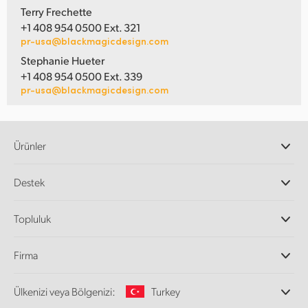
Terry Frechette
+1 408 954 0500 Ext. 321
pr-usa@blackmagicdesign.com
Stephanie Hueter
+1 408 954 0500 Ext. 339
pr-usa@blackmagicdesign.com
Ürünler
Profesyonel Video Kameraları
Destek
DaVinci Resolve ve Fusion Yazılımı
ATEM Prodüksiyon Görüntü Mikserleri
Yetkili Bayiler
Topluluk
Ultimatte
Destek Merkezi
Disk Kaydediciler
Bize ulaşın
Splice Topluluğu
Firma
Kayıt ve Oynatım
Cintel Tarayıcı
Ofislerimiz
Video Format Çevirici
Ülkenizi veya Bölgenizi:
Turkey
Hakkımızda
Yayın Çeviricileri