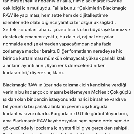
tanıdığı esneklik nedeniyle Failla, film Blackmagic RAW ile
çekildiği için mutluydu. Failla bunu: “Çekimlerin Blackmagic
RAW ile yapılması, hem sette hem de dijitalleştirme
işlemlerinde olabildiğince yaratıcı bir özgürlük sağladı.
Setteki sorunları rahatça çözebilecek olan büyük ışıklarımız ve
destek ekipmanımız yoktu; bu da bizi, orjinal dosyaları
normalde endişe etmeden yapacağımdan daha fazla
zorlamaya mecbur bıraktı. Diğer formatların neredeyse hiç
birinde kurtarılması mümkün olmayacak yüksek parlaklıktaki
alanların ayrıntılarını, Ryan renk derecelendirirken
kurtarabildi," diyerek açıkladı.
Blackmagic RAW'ın üzerinde çalışmak için kendisine verdiği
verinin bu kadar çok olmasını beklemeyen McNeal: Çok güçlü
ışıkları olan bir benzin istasyonunda harici bir sahne vardı ve
biliyorum ki bu parlak alanların çevrim dışı kurguda
kurtarılması zor olurdu. Kurguda bir LUT ile görüntülüyorlardı,
ama Blackmagic RAW kayıt dosyaları hem nesnelerde hem de
gökyüzünde iyi pozlama için yeterli bilgiye gerçekten sahipti.