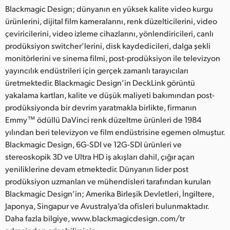
Blackmagic Design; dünyanın en yüksek kalite video kurgu
ürünlerini, dijital film kameralarını, renk düzelticilerini, video
çeviricilerini, video izleme cihazlarını, yönlendiricileri, canlı
prodüksiyon switcher’lerini, disk kaydedicileri, dalga şekli
monitörlerini ve sinema filmi, post-prodüksiyon ile televizyon
yayıncılık endüstrileri için gerçek zamanlı tarayıcıları
üretmektedir. Blackmagic Design’in DeckLink görüntü
yakalama kartları, kalite ve düşük maliyeti bakımından post-
prodüksiyonda bir devrim yaratmakla birlikte, firmanın
Emmy™ ödüllü DaVinci renk düzeltme ürünleri de 1984
yılından beri televizyon ve film endüstrisine egemen olmuştur.
Blackmagic Design, 6G-SDI ve 12G-SDI ürünleri ve
stereoskopik 3D ve Ultra HD iş akışları dahil, çığır açan
yeniliklerine devam etmektedir. Dünyanın lider post
prodüksiyon uzmanları ve mühendisleri tarafından kurulan
Blackmagic Design’in; Amerika Birleşik Devletleri, İngiltere,
Japonya, Singapur ve Avustralya’da ofisleri bulunmaktadır.
Daha fazla bilgiye, www.blackmagicdesign.com/tr