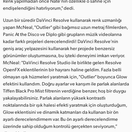
Renk yapılmadan önce Nate'nin özellikle o sahne için
endişelendiğini hatırlıyorum," dedi.
Uzun bir süredir DaVinci Resolve kullanarak renk uzmanlığı
yapan McNeal, "Outlier" gibi bağımsız uzun metraj filmlerden,
Panic At the Disco ve Diplo gibi grupların müzik videolarına
kadar farklı projeleri derecelendirdi! DaVinci Resolve’nin
geniş araç yelpazesini kullanarak her projede benzersiz
görünümler oluşturmasına, bu işteki deneyimi imkan veriyor.
McNeal: "DaVinci Resolve Studio ile birlikte gelen Resolve
OpenFX eklentilerinin bir hayranı haline geldim. Fazla belli
olmayan ışık hüzmeleri yaratmak için, "Outlier" boyunca Glow
efektini kullandım. Doğru ayarlar ve karışım ile parlak alanlarda
Tiffen Black Pro Mist filtrenin verdiğine benzer, hoş bir duygu
yakalayabilirsiniz. Parlak alanların yüksek kontrastlı
noktalarında bir ışık halesi efekti yaratmak için oluşturduğum,
Glow eklentisini ve dinamik katmanları da kullanan bir ön
ayarlı derecelendirmem var. Bu ön ayarlı derecelendirme
üzerinde sahip olduğum kontrolü gerçekten seviyorum,”