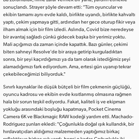
sonuçlandı. Strayer şöyle devam etti: “Tüm oyuncular ve
ekibin tamamı aynı evde kaldı, birlikte uyandı, birlikte kahvaltı
yaptı, çekim yapmaya gitti, ardından her gece oturup fikir veya
ilham almak için bir film izledi. Aslında, Covid bize neredeyse
bir avantaj sağladı çünkü gidecek başka bir yerimiz yoktu.
Mali açığımızı da zaman içinde kapattık. Bazı günler, çekimi
biten sahneyi Resolve'de bir araya getirip kurguladıktan
sonra, bir şeyi kaçırdığımızı ya da tam olarak istediğimiz şeyi
alamadığımızı fark ediyordum. Ama, ertesi gün uyanıp tekrar
çekebileceğimizi biliyorduk."
Sınırlı kaynaklar ile düşük bütçeli bir film çekmenin güçlüğü,
oyuncu kadrosu ve ekibin evde kısıtlanmış olmasına rağmen
hala bir sorun teşkil ediyordu. Fakat, kaliteli iş ve ekipman
yokluğu arasındaki boşluğu kapatmaya, Pocket Cinema
Camera 6K ve Blackmagic RAW kodeği yardım etti. Machado-
Rodriguez şunları ekledi: "Çoğunlukla doğal ışık kullandık, bir
hırdavatçıdan aldığımız malzemeden yaptığımız birkaç
reflektör ve birkaç ışık vardı, hepsi o kadar. Çoğunlukla iki