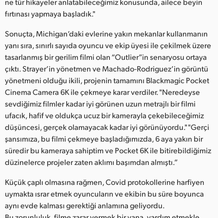
ne tür hikayeler anlatabileceğimiz konusunda, ailece beyin
UAE
fırtınası yapmaya başladık."
Sonuçta, Michigan’daki evlerine yakın mekanlar kullanmanın
Ukraine
yanı sıra, sınırlı sayıda oyuncu ve ekip üyesi ile çekilmek üzere
United Kingdom
tasarlanmış bir gerilim filmi olan “Outlier”in senaryosu ortaya
çıktı. Strayer’in yönetmen ve Machado-Rodriguez’in görüntü
United States
yönetmeni olduğu ikili, projenin tamamını Blackmagic Pocket
Cinema Camera 6K ile çekmeye karar verdiler. "Neredeyse
sevdiğimiz filmler kadar iyi görünen uzun metrajlı bir filmi
ufacık, hafif ve oldukça ucuz bir kamerayla çekebileceğimiz
düşüncesi, gerçek olamayacak kadar iyi görünüyordu." "Gerçi
şansımıza, bu filmi çekmeye başladığımızda, 6 aya yakın bir
süredir bu kameraya sahiptim ve Pocket 6K ile bitirebildiğimiz
düzinelerce projeler zaten aklımı başımdan almıştı.”
Küçük çaplı olmasına rağmen, Covid protokollerine harfiyen
uymakta ısrar etmek oyuncuların ve ekibin bu süre boyunca
aynı evde kalması gerektiği anlamına geliyordu.
Bu zorunluluk, filme zarar vermek bir yana, yardım etmekle