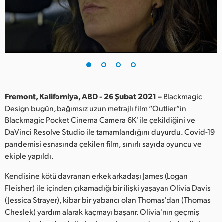
Finland
France
Germany
Hong Kong SAR, China
India
Fremont, Kaliforniya, ABD - 26 Şubat 2021 –
Blackmagic
Design bugün, bağımsız uzun metrajlı film “Outlier”in
Italy
Blackmagic Pocket Cinema Camera 6K' ile çekildiğini ve
DaVinci Resolve Studio ile tamamlandığını duyurdu. Covid-19
Japan
pandemisi esnasında çekilen film, sınırlı sayıda oyuncu ve
ekiple yapıldı.
Korea
Kendisine kötü davranan erkek arkadaşı James (Logan
Mexico
Fleisher) ile içinden çıkamadığı bir ilişki yaşayan Olivia Davis
(Jessica Strayer), kibar bir yabancı olan Thomas'dan (Thomas
Malaysia
Cheslek) yardım alarak kaçmayı başarır. Olivia'nın geçmiş