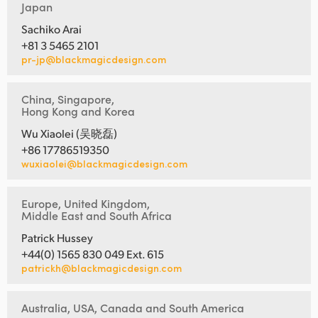
Japan
Sachiko Arai
+81 3 5465 2101
pr-jp@blackmagicdesign.com
China, Singapore,
Hong Kong and Korea
Wu Xiaolei (吴晓磊)
+86 17786519350
wuxiaolei@blackmagicdesign.com
Europe, United Kingdom,
Middle East and South Africa
Patrick Hussey
+44(0) 1565 830 049 Ext. 615
patrickh@blackmagicdesign.com
Australia, USA, Canada and South America