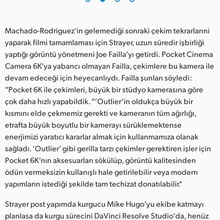
Machado-Rodriguez'in gelemediği sonraki çekim tekrarlarıni
yaparak filmi tamamlaması için Strayer, uzun süredir işbirliği
yaptığı görüntü yönetmeni Joe Failla'yı getirdi. Pocket Cinema
Camera 6K'ya yabancı olmayan Failla, çekimlere bu kamera ile
devam edeceği için heyecanlıydı. Failla şunları söyledi:
“Pocket 6K ile çekimleri, büyük bir stüdyo kamerasına göre
çok daha hızlı yapabildik. “‘Outlier’in oldukça büyük bir
kısmını elde çekmemiz gerekti ve kameranın tüm ağırlığı,
etrafta büyük boyutlu bir kamerayı sürüklemektense
enerjimizi yaratıcı kararlar almak için kullanmamıza olanak
sağladı. ‘Outlier’ gibi gerilla tarzı çekimler gerektiren işler için
Pocket 6K’nın aksesuarları sökülüp, görüntü kalitesinden
ödün vermeksizin kullanışlı hale getirilebilir veya modern
yapımların istediği şekilde tam techizat donatılabilir."
Strayer post yapımda kurgucu Mike Hugo'yu ekibe katmayı
planlasa da kurgu sürecini DaVinci Resolve Studio'da, henüz