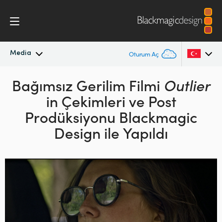
Media
Oturum Aç
En Son Haberler
Bağımsız Gerilim Filmi
Outlier
Argentina
in Çekimleri ve
Post
Australia
Haber Arşivi
Prodüksiyonu Blackmagic
Austria
Design ile Yapıldı
Basın Resimleri
Brazil
Canada
China
Denmark