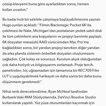
çözüp klavyemi buna göre ayarladıktan sonra, hemen
kolları sıvadım."
Bu kadar hızlı bir şekilde çalışmaya başlayabilmesine şaşıran
Hugo şunları açıkladı: “Filmin Blackmagic Pocket 6K'da
çekilmesi ile Nate, Michigan'dan postalanan yedek sabit disk
ile tüm çekimlerin ana kopyalarını ve projeyi benimle paylaştı.
6K dosyaları masaüstü RAID sürücümden Mac Pro'ma
bağladıktan sonra, bir yandan projeyi tanırken diğer yandan
da arka planda sistemin önbellek dosyaları oluşturmasını
sağladım. Çok kolay ve sorunsuz. Kurulum alışık olduğumdan
çok daha hızlıydı ve bilgisayarımı zorlamadı. Proje tercih
panelinden, hiç uğraşmadan işin tamamına bir REC709 Film
LUT'u uygulayabilmek harikaydı ve daha sonra bir daha bunu
düşünmem gerekmedi."
Nihai renk derecelendirme, Ryan McNeal tarafından
Burbank’daki RKM Stüdyolarında, DaVinci Resolve Studio
kullanılarak yapıldı. Yüz yüze oturumlardan kaçınmak için