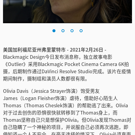
Finland
France
Germany
中国香港
美国加利福尼亚州弗里蒙特市 - 2021年2月26日 -
Blackmagic Design今日发布消息称，独立故事电影
India
《Outlier》采用Blackmagic Pocket Cinema Camera 6K拍
摄，后期制作通过DaVinci Resolve Studio完成。该片在疫情
Italy
期间制作，摄制组和演员人数都很有限。
Japan
Olivia Davis（Jessica Strayer饰演）饱受男友
James（Logan Fleisher饰演）虐待，借助好心陌生人
Korea
Thomas（Thomas Cheslek饰演）的帮助逃了出来。Olivia
对于过去创伤的恐惧很快就转移到了Thomas身上，而
Mexico
Thomas坚称自己只是想保护Olivia。但Olivia发现Thomas对
Malaysia
自己隐瞒了一个神秘的项目，并说服自己必须再次逃跑，即
使知道一个人不安全。在毫无选择的情况下，Olivia必须直面