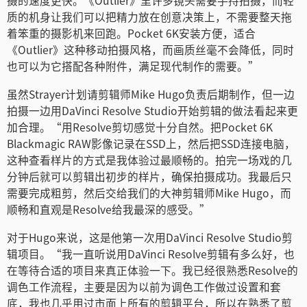
摄的速度更快。《Outlier》里许多镜头需要手持拍摄，而轻
质的机身让我们可以把精力放在创意决策上，不需要整天拖
着笨重的摄影机来回跑。Pocket 6K安装方便，适合
《Outlier》这种移动拍摄风格，而画质丝毫不会降低，同时
也可以为它搭配各种附件，满足现代制作的需要。”
虽然Strayer计划请剪辑师Mike Hugo负责后期制作，但一边
拍摄一边用DaVinci Resolve Studio开始剪辑的做法看起来更
加合理。“用Resolve剪切感觉十分自然。把Pocket 6K
Blackmagic RAW影像记录在SSD上，然后把SSD连接电脑，
这种查看样片的方式是我体验过最顺畅的。拍完一场戏的几
分钟后就可以剪辑出初步的样片，确保拍摄成功。我最后只
需要完成粗剪，然后交给我们的大神剪辑师Mike Hugo，而
顺畅和直观是Resolve给我最深的感受。”
对于Hugo来说，这是他第一次用DaVinci Resolve Studio剪
辑项目。“我一直听说用DaVinci Resolve剪辑有多么好，也
在等待合适的项目来真正体验一下。我已经很熟悉Resolve的
调色工作流程，主要是因为以前为调色工作做过设置和套
底，我也几乎用过市面上所有的剪辑平台，所以在熟悉了剪