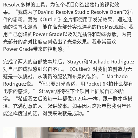
Resolve多样的工具，为每个项目创造出独特的视觉效
果。“我成为了DaVinci Resolve Studio Resolve OpenFX插
件的忠粉。我为《Outlier》全片都使用了发光效果。通过准
确的设置和混合，能在高光部分实现漂亮的ProMist观感。我
用自己创建的Power Grade以及发光插件和动态蒙版，为高
光部分的高对比度点创造出了光晕效果。我非常喜欢
Power Grade带来的控制感。”
完成了两人的首部故事片后，Strayer和Machado-Rodriguez
对自己的成就感到兴奋不已。《Outlier》对我们的创造力无
疑是一次挑战，从演员的服装到布景的装饰。”Machado-
Rodriguez说。“但只要灯光合适，用Pocket 6K拍什么都有
电影的感觉。” Strayer期待在下个项目上扩展自己的所
学。“希望我之后的每一年都像2020年一样，跟一群才华横
溢、充满创意的人一起讲故事。如果因为这部电影我明年还
能这样度过的话，对我来说就是成功。”