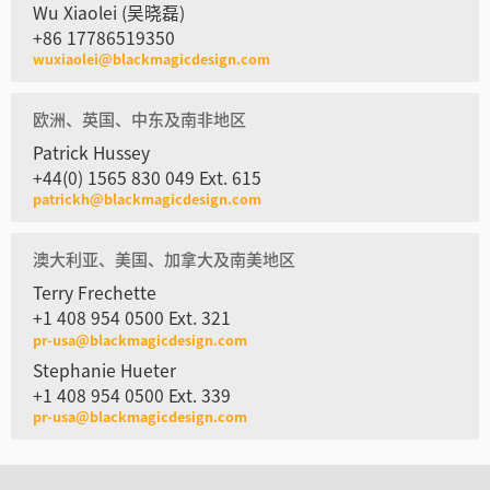
Wu Xiaolei (吴晓磊)
+86 17786519350
wuxiaolei@blackmagicdesign.com
欧洲、英国、中东及南非地区
Patrick Hussey
+44(0) 1565 830 049 Ext. 615
patrickh@blackmagicdesign.com
澳大利亚、美国、加拿大及南美地区
Terry Frechette
+1 408 954 0500 Ext. 321
pr-usa@blackmagicdesign.com
Stephanie Hueter
+1 408 954 0500 Ext. 339
pr-usa@blackmagicdesign.com