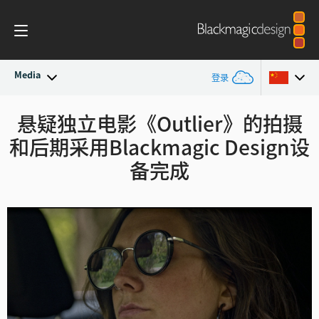
Media
登录
最新动态
悬疑独立电影《Outlier》的拍摄
Argentina
和
后期采用Blackmagic Design设
Australia
新闻存档
备完成
Austria
新闻图片
Brazil
Canada
中国
Denmark