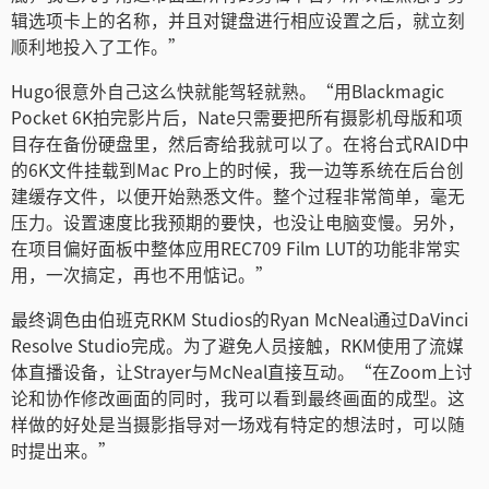
辑选项卡上的名称，并且对键盘进行相应设置之后，就立刻
顺利地投入了工作。”
Hugo很意外自己这么快就能驾轻就熟。“用Blackmagic
Pocket 6K拍完影片后，Nate只需要把所有摄影机母版和项
目存在备份硬盘里，然后寄给我就可以了。在将台式RAID中
的6K文件挂载到Mac Pro上的时候，我一边等系统在后台创
建缓存文件，以便开始熟悉文件。整个过程非常简单，毫无
压力。设置速度比我预期的要快，也没让电脑变慢。另外，
在项目偏好面板中整体应用REC709 Film LUT的功能非常实
用，一次搞定，再也不用惦记。”
最终调色由伯班克RKM Studios的Ryan McNeal通过DaVinci
Resolve Studio完成。为了避免人员接触，RKM使用了流媒
体直播设备，让Strayer与McNeal直接互动。“在Zoom上讨
论和协作修改画面的同时，我可以看到最终画面的成型。这
样做的好处是当摄影指导对一场戏有特定的想法时，可以随
时提出来。”