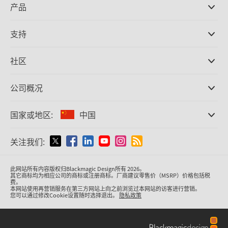
产品
专业摄影机
支持
DaVinci Resolve和Fusion软件
ATEM Production Switcher系列
经销商
社区
Ultimatte
支持中心
硬盘录机
联系我们
Splice社区
公司概况
采集和输出
Cintel胶片扫描
办事处
格式转换
国家或地区:
中国
关于我们
广播级转换器
合作伙伴
监看
请选择国家或地区
关注我们:
媒体
网络存储
MultiView
Argentina
此网站所有内容版权归Blackmagic Design所有 2026。
信号分配
其它商标均为相应公司的商标或注册商标。厂商建议零售价（MSRP）价格包括税
费。
流媒体直播及编码
Australia
本网站使用再营销服务在第三方网站上向之前浏览过本网站的访客进行营销。
您可以通过修改Cookie设置随时选择退出。
隐私政策
Austria