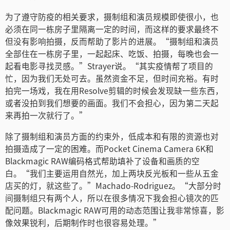
Turkey
为了遵守防疫的相关要求，摄制组和演员规模即使很小，也
UAE
必须在同一栋房子里隔离一定的时间，而这样的要求最终不
但没有影响拍摄，反而帮助了影片的进展。“摄制组和演员
Ukraine
全部住在一栋房子里，一起起床、吃饭、拍摄，每晚也会一
起看电影寻找灵感。”Strayer说。“其实疫情帮了项目的
United Kingdom
忙，因为我们无处可去。虽然资金不足，但时间充裕。有时
拍完一场戏，我在用Resolve剪辑的时候会发现缺一些东西，
United States
或者没拍到我们想要的画面。我们不会担心，因为第二天起
来再拍一次就行了。”
除了摄制组和演员方面的约束外，低成本和有限的资源也对
拍摄造成了一定的困难。而Pocket Cinema Camera 6K和
Blackmagic RAW编码格式帮助填补了设备和画质的空
白。“我们主要运用自然光，加上两块反光板和一些从五金
店买的灯，就这些了。”Machado-Rodriguez。“大部分时
间摄制组只有两个人，所以在很多情况下我会担心镜次的匹
配问题。Blackmagic RAW可用的动态范围让我非常惊喜，影
像效果锐利，后期制作时也很容易处理。”