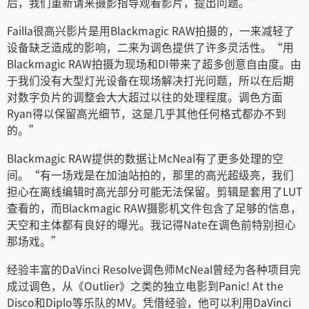
后，我们重新请来摄影指导观看影片，提出问题。”
Failla很高兴影片是用Blackmagic RAW拍摄的，一来减轻了
设备缺乏造成的影响，二来为调色提供了许多灵活性。“用
Blackmagic RAW拍摄为现场和DI带来了超多创意自由度。由
于我们没有大型灯光设备在现场解决打光问题，所以在后期
对数字负片的调整会大大超过以往的处理程度。调色方面
Ryan得以保留高光细节，这是几乎其他任何格式都办不到
的。”
Blackmagic RAW提供的数据让McNeal有了更多处理的空
间。“有一场戏是在加油站拍的，那里的高光超级亮，我们
担心在离线编辑时高光部分可能无法保留。剪辑是套用了LUT
查看的，而Blackmagic RAW摄影机文件包含了足够的信息，
天空和主体都有良好的曝光。我记得Nate在调色前特别担心
那场戏。”
经验丰富的DaVinci Resolve调色师McNeal曾经为各种项目完
成过调色，从《Outlier》之类的独立电影到Panic! At the
Disco和Diplo等乐队的MV。凭借经验，他可以利用DaVinci