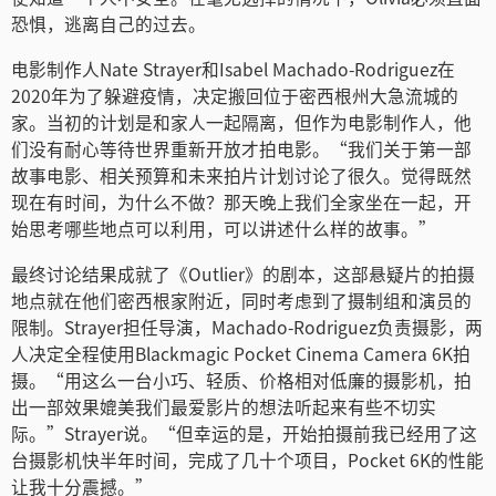
Netherlands
恐惧，逃离自己的过去。
New Zealand
电影制作人Nate Strayer和Isabel Machado-Rodriguez在
2020年为了躲避疫情，决定搬回位于密西根州大急流城的
Norway
家。当初的计划是和家人一起隔离，但作为电影制作人，他
们没有耐心等待世界重新开放才拍电影。“我们关于第一部
Poland
故事电影、相关预算和未来拍片计划讨论了很久。觉得既然
现在有时间，为什么不做？那天晚上我们全家坐在一起，开
Portugal
始思考哪些地点可以利用，可以讲述什么样的故事。”
Singapore
最终讨论结果成就了《Outlier》的剧本，这部悬疑片的拍摄
地点就在他们密西根家附近，同时考虑到了摄制组和演员的
South Africa
限制。Strayer担任导演，Machado-Rodriguez负责摄影，两
人决定全程使用Blackmagic Pocket Cinema Camera 6K拍
Spain
摄。“用这么一台小巧、轻质、价格相对低廉的摄影机，拍
Sweden
出一部效果媲美我们最爱影片的想法听起来有些不切实
际。”Strayer说。“但幸运的是，开始拍摄前我已经用了这
中华台北
台摄影机快半年时间，完成了几十个项目，Pocket 6K的性能
让我十分震撼。”