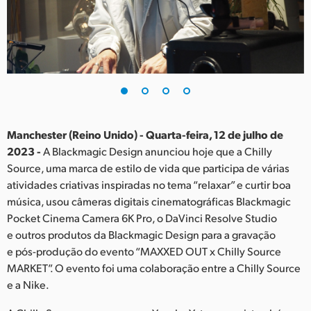
Finland
France
Germany
Hong Kong SAR, China
India
Manchester (Reino Unido) - Quarta-feira, 12 de julho de
2023 -
A Blackmagic Design anunciou hoje que a Chilly
Italy
Source, uma marca de estilo de vida que participa de várias
atividades criativas inspiradas no tema “relaxar” e curtir boa
Japan
música, usou câmeras digitais cinematográficas Blackmagic
Pocket Cinema Camera 6K Pro, o DaVinci Resolve Studio
Korea
e outros produtos da Blackmagic Design para a gravação
e pós-produção do evento “MAXXED OUT x Chilly Source
Mexico
MARKET”. O evento foi uma colaboração entre a Chilly Source
Malaysia
e a Nike.