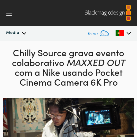
Media
Entrar
Novidades
Chilly Source grava evento
Argentina
colaborativo
MAXXED OUT
Australia
Arquivo
com a Nike usando Pocket
Austria
Cinema Camera 6K Pro
Imagens para Imprensa
Brazil
Canada
China
Denmark