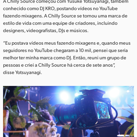
Netherlands
A Chilly Source começou com Yusuke Yotsuyanagi, também
conhecido como DJ KRO, postando vídeos no YouTube
New Zealand
fazendo mixagens. A Chilly Source se tornou uma marca de
estilo de vida com uma equipe de criadores, incluindo
Norway
designers, videografistas, DJs e músicos.
Poland
“Eu postava vídeos meus fazendo mixagens e, quando meus
seguidores no YouTube chegaram a 10 mil, pensei que seria
Portugal
melhor ter minha marca como DJ. Então, reuni um grupo de
pessoas e criei a Chilly Source há cerca de sete anos”,
Singapore
disse Yotsuyanagi.
South Africa
Spain
Sweden
Chinese Taipei
Turkey