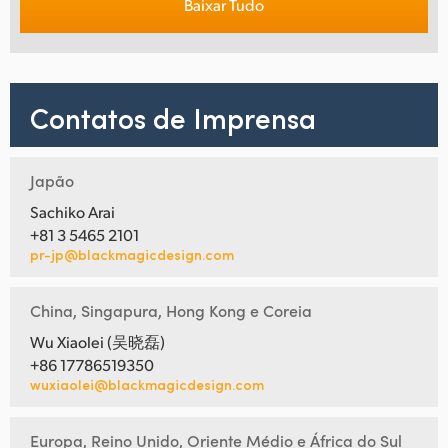
Baixar Tudo
Contatos de Imprensa
Japão
Sachiko Arai
+81 3 5465 2101
pr-jp@blackmagicdesign.com
China, Singapura, Hong Kong e Coreia
Wu Xiaolei (吴晓磊)
+86 17786519350
wuxiaolei@blackmagicdesign.com
Europa, Reino Unido, Oriente Médio e África do Sul