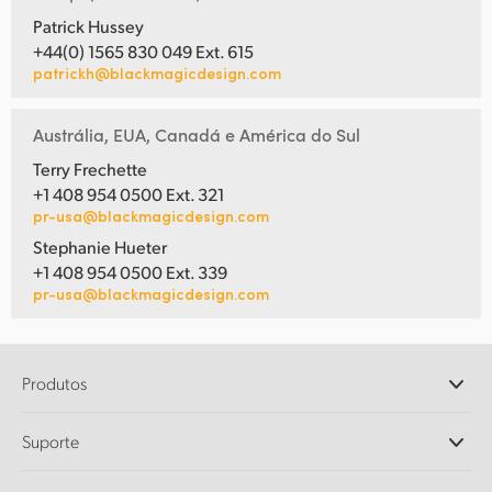
Patrick Hussey
+44(0) 1565 830 049 Ext. 615
patrickh@blackmagicdesign.com
Austrália, EUA, Canadá e América do Sul
Terry Frechette
+1 408 954 0500 Ext. 321
pr-usa@blackmagicdesign.com
Stephanie Hueter
+1 408 954 0500 Ext. 339
pr-usa@blackmagicdesign.com
Produtos
Câmeras Profissionais
Suporte
DaVinci Resolve e Fusion
Switchers de Produção ATEM
Revendedores