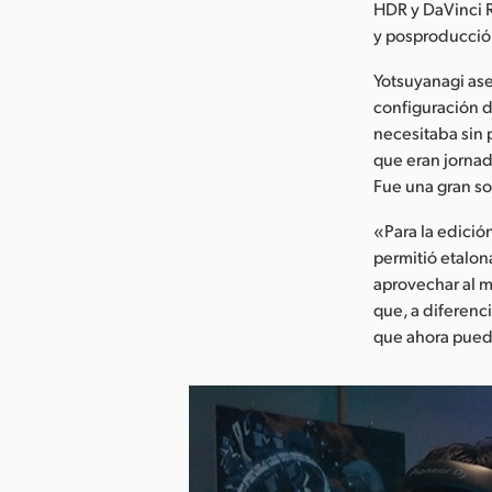
HDR y DaVinci R
y posproducció
Yotsuyanagi as
configuración de
necesitaba sin 
que eran jornad
Fue una gran s
«Para la edició
permitió etalon
aprovechar al m
que, a diferenc
que ahora puedo