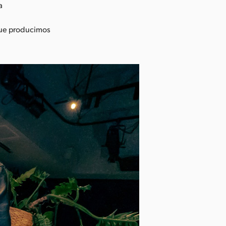
a
que producimos