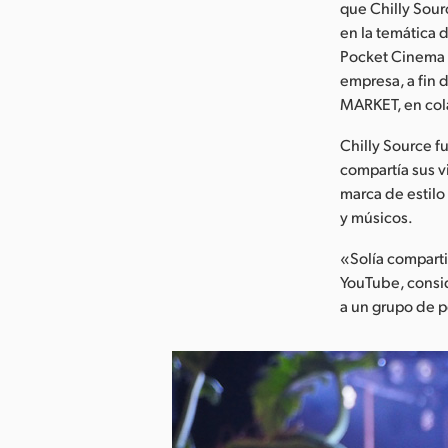
que Chilly Sour
en la temática 
Pocket Cinema C
empresa, a fin 
MARKET, en col
Chilly Source 
compartía sus v
marca de estilo
y músicos.
«Solía comparti
YouTube, consid
a un grupo de p