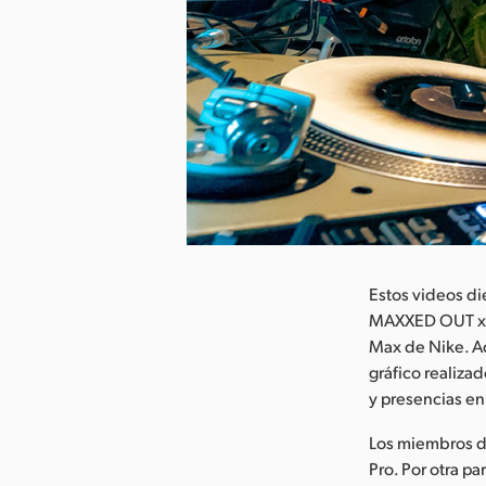
argar imagen
Estos videos di
MAXXED OUT x Ch
Max de Nike. Ad
gráfico realiza
y presencias en 
Los miembros d
Pro. Por otra p