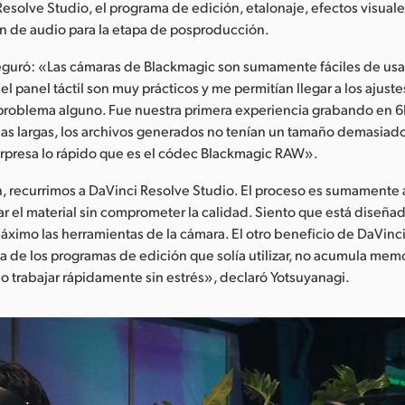
esolve Studio, el programa de edición, etalonaje, efectos visual
n de audio para la etapa de posproducción.
eguró: «Las cámaras de Blackmagic son sumamente fáciles de usa
l panel táctil son muy prácticos y me permitían llegar a los ajust
problema alguno. Fue nuestra primera experiencia grabando en 6K
as largas, los archivos generados no tenían un tamaño demasiad
orpresa lo rápido que es el códec Blackmagic RAW».
n, recurrimos a DaVinci Resolve Studio. El proceso es sumamente á
ar el material sin comprometer la calidad. Siento que está diseña
áximo las herramientas de la cámara. El otro beneficio de DaVinc
ia de los programas de edición que solía utilizar, no acumula memo
 trabajar rápidamente sin estrés», declaró Yotsuyanagi.