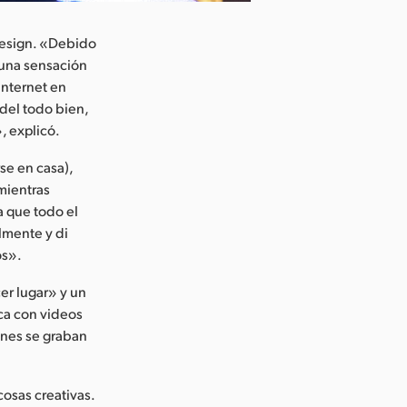
Design. «Debido
 una sensación
Internet en
del todo bien,
, explicó.
se en casa),
 mientras
a que todo el
lmente y di
os».
cer lugar» y un
ca con videos
ones se graban
cosas creativas.