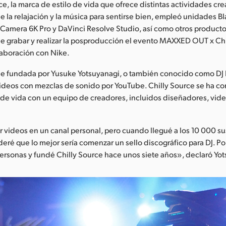
ce, la marca de estilo de vida que ofrece distintas actividades cr
de la relajación y la música para sentirse bien, empleó unidades 
amera 6K Pro y DaVinci Resolve Studio, así como otros producto
de grabar y realizar la posproducción el evento MAXXED OUT x Ch
aboración con Nike.
fue fundada por Yusuke Yotsuyanagi, o también conocido como DJ
ideos con mezclas de sonido por YouTube. Chilly Source se ha co
 de vida con un equipo de creadores, incluidos diseñadores, vide
r videos en un canal personal, pero cuando llegué a los 10 000 su
eré que lo mejor sería comenzar un sello discográfico para DJ. Por
ersonas y fundé Chilly Source hace unos siete años», declaró Yo