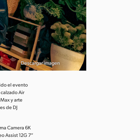
Descargar imagen
uido el evento
calzado Air
 Max y arte
nes de DJ
nema Camera 6K
o Assist 12G 7”