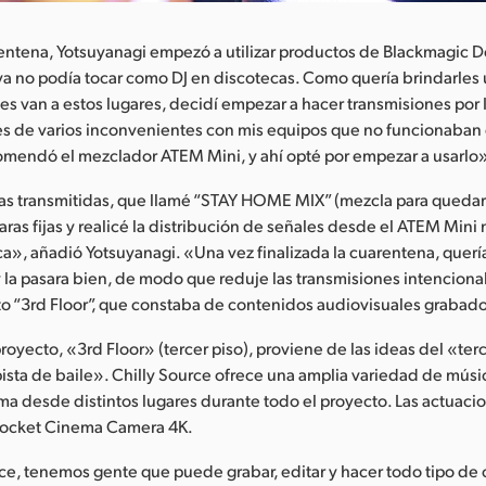
rentena, Yotsuyanagi empezó a utilizar productos de Blackmagic 
ya no podía tocar como DJ en discotecas. Como quería brindarles
nes van a estos lugares, decidí empezar a hacer transmisiones por 
s de varios inconvenientes con mis equipos que no funcionaban 
mendó el mezclador ATEM Mini, y ahí opté por empezar a usarlo»
as transmitidas, que llamé “STAY HOME MIX” (mezcla para quedar
aras fijas y realicé la distribución de señales desde el ATEM Mini
», añadió Yotsuyanagi. «Una vez finalizada la cuarentena, querí
 la pasara bien, de modo que reduje las transmisiones intenciona
cto “3rd Floor”, que constaba de contenidos audiovisuales grabad
royecto, «3rd Floor» (tercer piso), proviene de las ideas del «ter
ista de baile». Chilly Source ofrece una amplia variedad de músi
ma desde distintos lugares durante todo el proyecto. Las actuaci
Pocket Cinema Camera 4K.
ce, tenemos gente que puede grabar, editar y hacer todo tipo de 