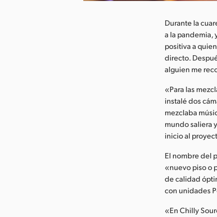
Durante la cua
a la pandemia, 
positiva a quie
directo. Despué
alguien me reco
«Para las mezcl
instalé dos cám
mezclaba música
mundo saliera y
inicio al proye
El nombre del p
«nuevo piso o p
de calidad ópti
con unidades 
«En Chilly Sour