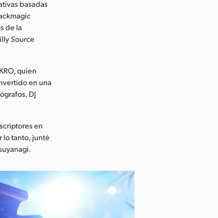
eativas basadas
Blackmagic
s de la
illy Source
 KRO, quien
nvertido en una
ógrafos, DJ
scriptores en
 lo tanto, junté
tsuyanagi.