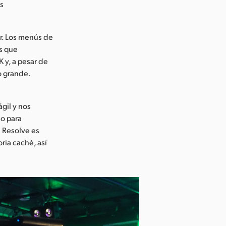
es
r. Los menús de
es que
 y, a pesar de
o grande.
gil y nos
do para
i Resolve es
ria caché, así