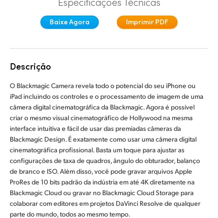
Especificações Técnicas
Finland
Baixe Agora
Imprimir PDF
France
Germany
Descrição
Hong Kong SAR, China
O Blackmagic Camera revela todo o potencial do seu iPhone ou
India
iPad incluindo os controles e o processamento de imagem de uma
câmera digital cinematográfica da Blackmagic. Agora é possível
Italy
criar o mesmo visual cinematográfico de Hollywood na mesma
interface intuitiva e fácil de usar das premiadas câmeras da
Japan
Blackmagic Design. É exatamente como usar uma câmera digital
cinematográfica profissional. Basta um toque para ajustar as
Korea
configurações de taxa de quadros, ângulo do obturador, balanço
de branco e ISO. Além disso, você pode gravar arquivos Apple
Mexico
ProRes de 10 bits padrão da indústria em até 4K diretamente na
Blackmagic Cloud ou gravar no Blackmagic Cloud Storage para
Malaysia
colaborar com editores em projetos DaVinci Resolve de qualquer
parte do mundo, todos ao mesmo tempo.