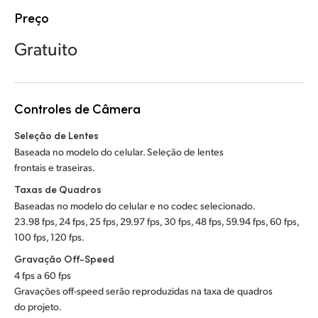
Netherlands
Preço
New Zealand
Gratuito
Norway
Poland
Controles de Câmera
Portugal
Seleção de Lentes
Baseada no modelo do celular. Seleção de lentes
Singapore
frontais e traseiras.
South Africa
Taxas de Quadros
Baseadas no modelo do celular e no codec selecionado.
Spain
23.98 fps, 24 fps, 25 fps, 29.97 fps, 30 fps, 48 fps, 59.94 fps, 60 fps,
100 fps, 120 fps.
Sweden
Gravação Off-Speed
Chinese Taipei
4 fps a 60 fps
Gravações off-speed serão reproduzidas na taxa de quadros
Turkey
do projeto.