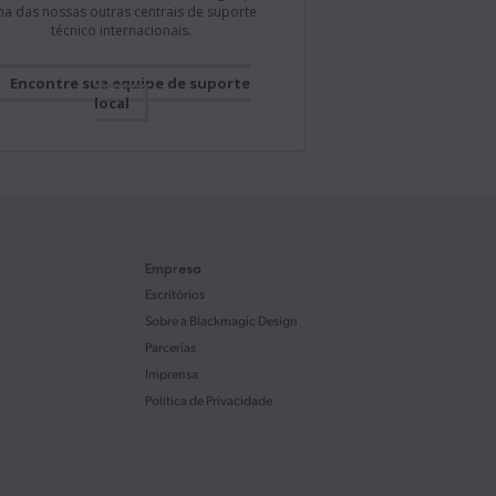
a das nossas outras centrais de suporte
técnico internacionais.
agic Camera 3.4 para Android! Adiciona saída
eo HDMI 4K com áudio, controle de câmera
S, controle remoto via API REST, pausa de
ão contínua, suporte às Blackmagic Focus e
Encontre sua equipe de suporte
emands, gerenciamento de clipes proxy e
local
mais. https://bmd.link/br/3YpFVX
Blackmagic Design
8 de jul de 2026
@BMD_NewsPT
zação ATEM Switchers 10.3! Adiciona suporte à
de áudio digital USB com o Fairlight Live em
s de switcher ATEM compatíveis, além de
Empresa
e ao Blackmagic Cloud Stream Router. Baixe
Escritórios
ps://bmd.link/br/xNTqib.
Sobre a Blackmagic Design
Parcerias
Blackmagic Design
8 de jul de 2026
Imprensa
@BMD_NewsPT
Política de Privacidade
final do Fairlight Live disponível! Novo mixer
io avançado para transmissões e eventos ao
Com suporte a milhares de canais de áudio,
ância completa, efeitos integrados, plugins de
ros e muito mais. Saiba mais em
//bmd.link/br/dhL7Nc