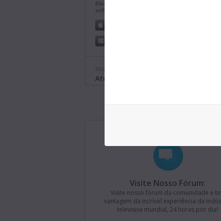
Blackmagic Cloud ou um código de ativação do
software.
Leia mais
Mac OS
Linux
Windows x86
Windows ARM
Atualização de Software
Atualização Fusion Studio 21.0.4
Esta atualização de software otimiza o suporte 
caminhos longos no Windows e traz aprimora
gerais de desempenho e estabilidade. Esta ver
requer um dongle de licença ou uma chave de
ativação do Fusion Studio ou DaVinci Resolve St
Leia mais
Mac OS
Linux
Windows x86
Windows ARM
Visite Nosso Fórum:
Atualização de Software
Última Segund
Atualização Blackmagic Converters 
Visite nosso fórum da comunidade e ti
vantagem da incrível experiência da indús
Esta atualização de software adiciona suporte 
televisiva mundial, 24 horas por dia!
Blackmagic SDI Expander 8x12G.
Leia mais