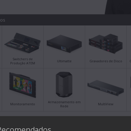
tos
Switchers de
Ultimatte
Gravadores de Disco
Produção ATEM
Armazenamento em
Monitoramento
MultiView
Rede
Últimas Notas de Suporte
Últi
 Recomendados