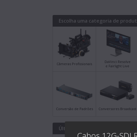
Escolha uma categoria de produ
DaVinci Resolve
Câmeras Profissionais
e Fairlight Live
Conversão de Padrões
Conversores Broadcast
Últimos Downloads
Cabos 12G-SDI